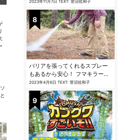
〝生態と対策〟【vol.04 ア
2023年11月7日
TEXT: 菅沼佐和子
ブ・ブユ・ヌカカ】
が
リ
大
ー
バリアを張ってくれるスプレー
もあるから安心！ フマキラーに
聞く「最強の虫撃退グッズ
2023年4月6日
TEXT: 菅沼佐和子
なソ
vol.4」【キャンプサイトで使う
トと
虫よけ】