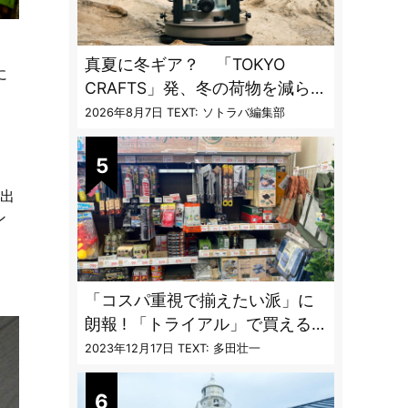
真夏に冬ギア？ 「TOKYO
に
CRAFTS」発、冬の荷物を減らす
。
「13時間燃焼」1台2役ストーブ
2026年8月7日
TEXT: ソトラバ編集部
く出
ン
「コスパ重視で揃えたい派」に
朗報 ! 「トライアル」で買える
キャンプ道具7品
2023年12月17日
TEXT: 多田壮一