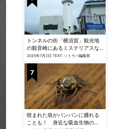
トンネルの街「横須賀」観光地
の観音崎にあるミステリアスな
隧道を歩く
2025年7月2日
TEXT: ソトラバ編集部
咬まれた痕がパンパンに腫れる
ことも！ 身近な吸血生物の