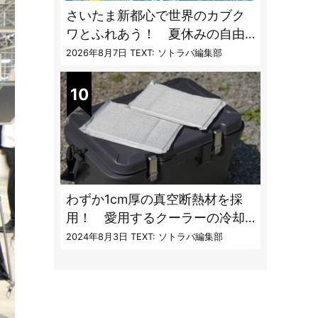
さいたま新都心で世界のカブク
ワとふれあう！ 夏休みの自由
研究にも最適な昆虫イベント
2026年8月7日
TEXT: ソトラバ編集部
わずか1cm厚の真空断熱材を採
用！ 愛用するクーラーの冷却
性能をアプデする極薄断熱パネ
2024年8月3日
TEXT: ソトラバ編集部
ルの実力とは