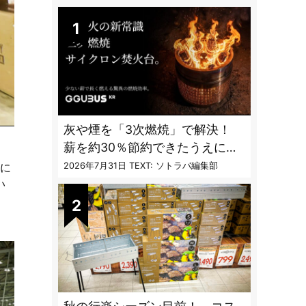
DAILY
灰や煙を「3次燃焼」で解決！
薪を約30％節約できたうえに炎
も美しくなった焚火台
2026年7月31日
TEXT: ソトラバ編集部
マに
い