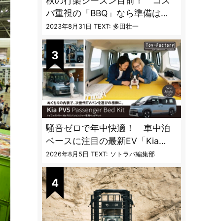
秋の行楽シーズン目前！ コス
パ重視の「BBQ」なら準備は
「トライアル」一択だった
2023年8月31日
TEXT: 多田壮一
騒音ゼロで年中快適！ 車中泊
ベースに注目の最新EV「Kia
PV5」専用ベッドキット登場
2026年8月5日
TEXT: ソトラバ編集部