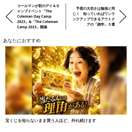
る！ 【番外編】
前
Previous:
コールマンが初のデイ＆キ
Next:
予習の大切さは勉強と同
ャンプイベント「The
の
じ！ 知っていればワンラ
Coleman Day Camp
ンクアップできるアウトド
記
2023」&「The Coleman
アの「雑学」５選
事・
Camp 2023」開催
次
あなたにおすすめ
の
記
事
宝くじを知らないまま買う人ほど、外れ続けます