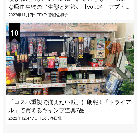
な吸血生物の〝生態と対策〟【vol.04 アブ・ブ
ユ・ヌカカ】
2023年11月7日
TEXT: 菅沼佐和子
「コスパ重視で揃えたい派」に朗報 ! 「トライア
ル」で買えるキャンプ道具7品
2023年12月17日
TEXT: 多田壮一