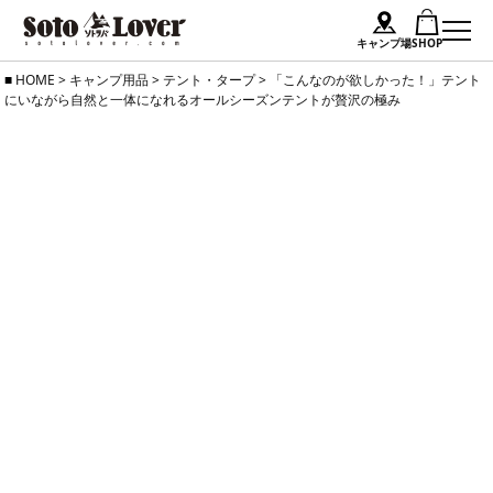
キャンプ場
SHOP
Skip
HOME
>
キャンプ用品
>
テント・タープ
>
「こんなのが欲しかった！」テント
にいながら自然と一体になれるオールシーズンテントが贅沢の極み
to
content