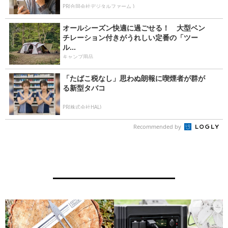
PR(合同会社デジタルファーム )
オールシーズン快適に過ごせる！ 大型ベン
チレーション付きがうれしい定番の「ツー
ル...
キャンプ用品
「たばこ税なし」思わぬ朗報に喫煙者が群が
る新型タバコ
PR(株式会社HAL)
Recommended by