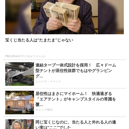
宝くじ当たる人は“たまたま”じゃない
PR(合同会社デジタルファーム)
連結タープ一体式設計を採用！ 広々ドーム
型テントが居住性抜群でもはやグランピン
グ...
ニュース・イベント
居住性はまさにマイホーム！ 快適過ぎる
「エアテント」がキャンプスタイルの常識を
覆...
キャンプ用品
同じ宝くじなのに、当たる人と外れる人の違
い実は“ここ”でした