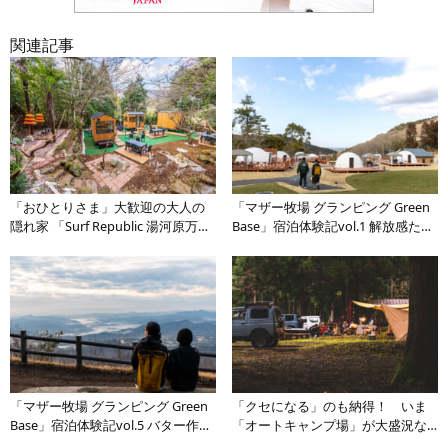
関連記事
「おひとりさま」大歓迎の大人の
「マザー牧場 グランピング Green
隠れ家 「Surf Republic 湯河原万葉
Base」宿泊体験記vol.1 解放感たっ
公園 IZUMI Forest ソロ・グランピ
ぷりの広々グランピング場【到着
ング」が熱海・湯河原エリアにオ
編】
ープン
「マザー牧場 グランピング Green
「クセになる」のも納得！ いま
Base」宿泊体験記vol.5 バター作り
「オートキャンプ場」が大盛況な
にサウナ、雲海までも堪能でき
ワケ