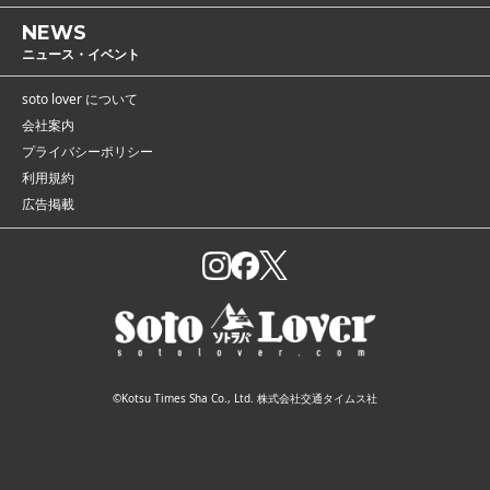
NEWS
ニュース・イベント
soto lover について
会社案内
プライバシーポリシー
利用規約
広告掲載
【こちらも読まれています】
灰や煙を「3次燃焼」
で解決！ 薪を約3
0％節約できたうえに
キャンプ用品
©Kotsu Times Sha Co., Ltd. 株式会社交通タイムス社
炎も美しくなった焚
台