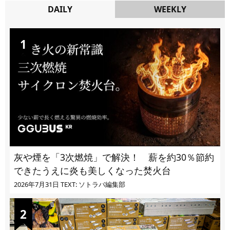
DAILY
WEEKLY
DAILY
灰や煙を「3次燃焼」で解決！ 薪を約30％節約
できたうえに炎も美しくなった焚火台
2026年7月31日
TEXT: ソトラバ編集部