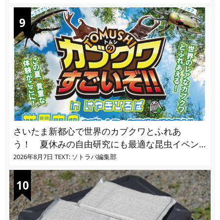
さいたま新都心で世界のカブクワとふれあ
う！ 夏休みの自由研究にも最適な昆虫イベン
ト
2026年8月7日
TEXT: ソトラバ編集部