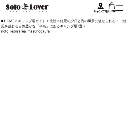
キャンプ場
SHOP
Skip
HOME
>
キャンプ場ガイド
>
北陸
>
絶景の夕日と海の風景に魅せられる！ 潮
風を感じる自然豊かな「半島」にあるキャンプ場3選
>
to
noto_resorarea_masuhogaura
content