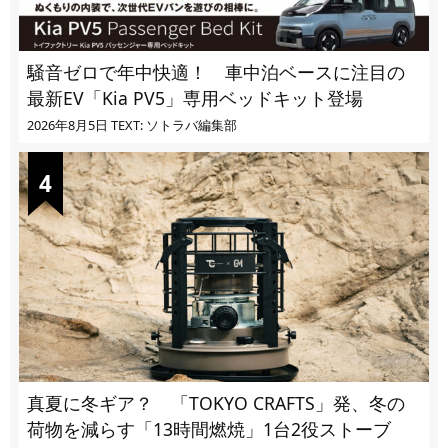
騒音ゼロで年中快適！ 車中泊ベースに注目の
最新EV「Kia PV5」専用ベッドキット登場
2026年8月5日
TEXT: ソトラバ編集部
真夏に冬ギア？ 「TOKYO CRAFTS」発、冬の
荷物を減らす「13時間燃焼」1台2役ストーブ