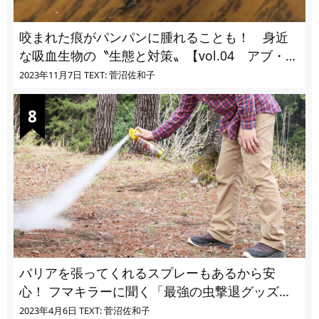
咬まれた痕がパンパンに腫れることも！ 身近
な吸血生物の〝生態と対策〟【vol.04 アブ・ブ
ユ・ヌカカ】
2023年11月7日
TEXT: 菅沼佐和子
バリアを張ってくれるスプレーもあるから安
心！ フマキラーに聞く「最強の虫撃退グッズ
vol.4」【キャンプサイトで使う虫よけ】
2023年4月6日
TEXT: 菅沼佐和子