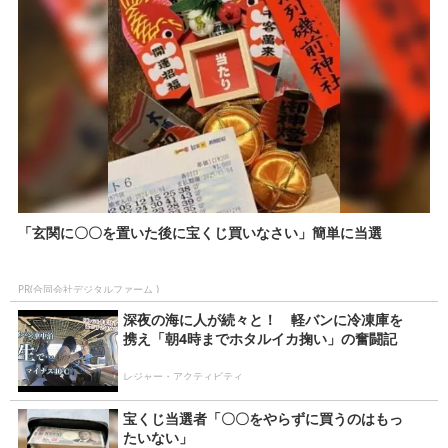
「玄関に〇〇を置いた後に宝くじ買いなさい」簡単に当選
PR(合同会社デジタルファーム )
深夜の海に人が続々と！ 軽バンに冷凍庫を
携え「朝4時までホタルイカ掬い」の奮闘記
レジャー・アクティビティ
宝くじ当選者「〇〇をやらずに買うのはもっ
たいない」