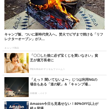
キャンプ飯、ついに新時代突入へ。焚火でピザまで焼ける「リフ
レクターオーブン」がス...
キャンプ用品
「〇〇した後に必ず宝くじを買いなさい」貧
乏が億万長者に
PR(合同会社デジタルファーム )
「えっ？ 聞いてないよ〜」じつは利用NGの
場合もある「道の駅」＆「キャンプ場...
自動車・バイク
Amazon今日も見逃せない！80%OFF以上が
続々登場