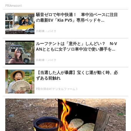
PR(Amazon)
騒音ゼロで年中快適！ 車中泊ベースに注目
の最新EV「Kia PV5」専用ベッドキ...
自動車・バイク
ルーフテントは「意外と」しんどい？ N-V
ANとともに女子ソロ車中泊で使い勝手を...
自動車・バイク
【当選した人が暴露】宝くじ運が動く時、必
ずある前触れ
PR(合同会社デジタルファーム )