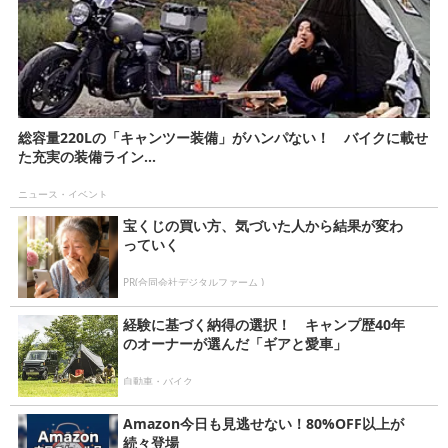
総容量220Lの「キャンツー装備」がハンパない！ バイクに載せ
た充実の装備ライン...
ニュース・イベント
宝くじの買い方、気づいた人から結果が変わ
っていく
PR(合同会社デジタルファーム )
経験に基づく納得の選択！ キャンプ歴40年
のオーナーが選んだ「ギアと愛車」
自動車・バイク
Amazon今日も見逃せない！80%OFF以上が
続々登場