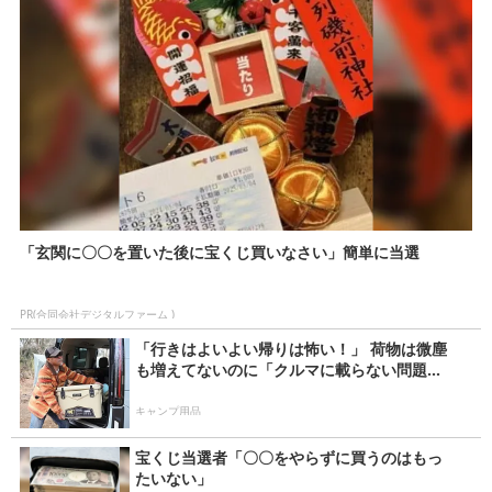
事
「玄関に〇〇を置いた後に宝くじ買いなさい」簡単に当選
PR(合同会社デジタルファーム )
「行きはよいよい帰りは怖い！」 荷物は微塵
も増えてないのに「クルマに載らない問題...
キャンプ用品
宝くじ当選者「〇〇をやらずに買うのはもっ
たいない」