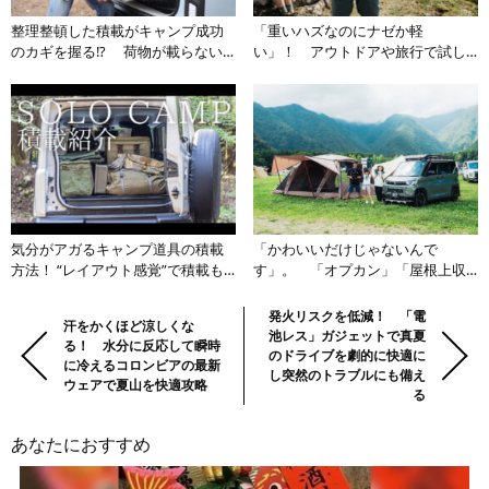
整理整頓した積載がキャンプ成功
「重いハズなのにナゼか軽
のカギを握る!? 荷物が載らない
い」！ アウトドアや旅行で試し
問題を解決する正しいパッキング
たい「荷物運びの裏技」
術とは
気分がアガるキャンプ道具の積載
「かわいいだけじゃないんで
方法！ “レイアウト感覚”で積載も
す」。 「オプカン」「屋根上収
お洒落に楽しむコツとは
納」を載せたキャンプ家族の「デ
リカミニカスタム術」
前
Previous:
Next:
発火リスクを低減！ 「電
汗をかくほど涼しくな
池レス」ガジェットで真夏
の
る！ 水分に反応して瞬時
のドライブを劇的に快適に
に冷えるコロンビアの最新
記
し突然のトラブルにも備え
ウェアで夏山を快適攻略
事・
る
次
あなたにおすすめ
の
記