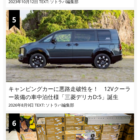
ばかり
2023年10月12日
TEXT: ソトラバ編集部
キャンピングカーに悪路走破性を！ 12Vクーラ
ー装備の車中泊仕様「三菱デリカD:5」誕生
2026年8月9日
TEXT: ソトラバ編集部