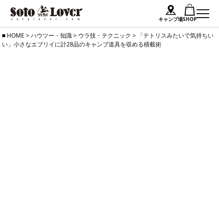
キャンプ場
SHOP
Skip
HOME
>
ハウツー・知識
>
ウラ技・テクニック
>
「テトリスみたいで気持ちい
い」小さなエブリイに計28品のキャンプ道具を収める積載術
to
content