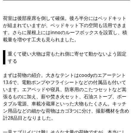
荷室は後部座席を倒して確保。後ろ半分にはベッドキット
が組まれていますが、ベッドキット下の空間も活用できま
す。さらに屋根上にはinnoのルーフボックスを設置し、積
載量を増やす工夫も見られました。
重くて硬い大物は背もたれ側に寄せて動かないよう固定
する
まずは荷物の紹介。大きなテントはcoodyのエアーテント
13.6で、電動ポンプやフライシートなどの付属品も付いて
います。エアベッドや寝具、防寒用のこたつセットなど嵩
張るものに加え、薪や焚き火セット、石油ストーブ、ポー
タブル電源、車載冷蔵庫といった大物もたくさん。キッチ
ン用品などの細かな荷物はカゴ3つに分け、撮影機材を含め
計28品目となりました。
一見エブリイには難しそうな大量の荷物ですが、本当にし