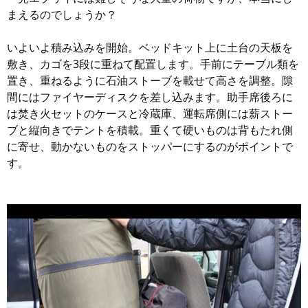
まえるのでしょうか？
いよいよ積み込みを開始。ベッドキット上に土台の天板を
敷き、カゴを3段に重ねて配置します。手前にテーブル類を
置き、重ねるように石油ストーブを載せて高さを調整。隙
間にはファイヤーディスクを差し込みます。助手席後ろに
は焚き火セットのケースと冷蔵庫、運転席側には薪ストー
ブと縦向きでテントを積載。重くて硬いものは背もたれ側
に寄せ、動かないものをストッパーにするのがポイントで
す。