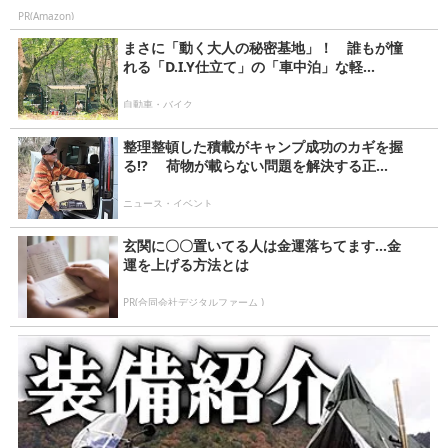
PR(Amazon)
まさに「動く大人の秘密基地」！ 誰もが憧
れる「D.I.Y仕立て」の「車中泊」な軽...
自動車・バイク
整理整頓した積載がキャンプ成功のカギを握
る!? 荷物が載らない問題を解決する正...
ニュース・イベント
玄関に〇〇置いてる人は金運落ちてます…金
運を上げる方法とは
PR(合同会社デジタルファーム )