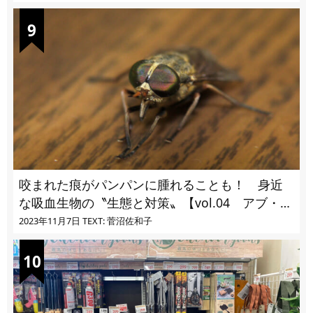
咬まれた痕がパンパンに腫れることも！ 身近
な吸血生物の〝生態と対策〟【vol.04 アブ・ブ
ユ・ヌカカ】
2023年11月7日
TEXT: 菅沼佐和子