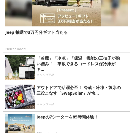
Jeep 抽選で3万円分ギフト当たる
PR(Jeep Japan)
「冷蔵」「冷凍」「保温」機能の三拍子が揃
い踏み！ 車載できるコードレス保冷庫が
キ...
キャンプ用品
アウトドアで活躍必至！ 冷蔵・冷凍・製氷の
三役こなす「SwapSolar」が快...
キャンプ用品
Jeepの7シーターを85時間体験！