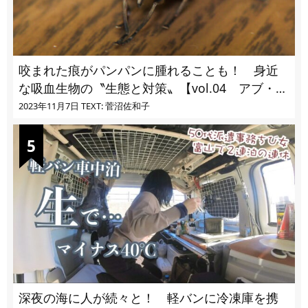
咬まれた痕がパンパンに腫れることも！ 身近
な吸血生物の〝生態と対策〟【vol.04 アブ・ブ
ユ・ヌカカ】
2023年11月7日
TEXT: 菅沼佐和子
深夜の海に人が続々と！ 軽バンに冷凍庫を携