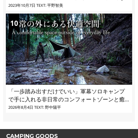
いきもの・鳥編 vol.03】
2023年10月7日
TEXT: 平野智美
「一歩踏み出すだけでいい」軍幕ソロキャンプ
で手に入れる非日常のコンフォートゾーンと癒
し
2026年8月4日
TEXT: 野中陽平
CAMPING GOODS