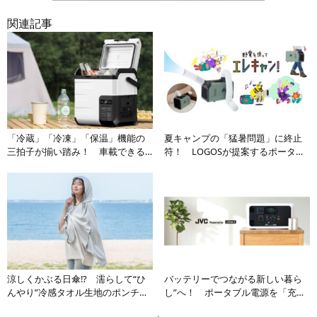
関連記事
「冷蔵」「冷凍」「保温」機能の
夏キャンプの「猛暑問題」に終止
三拍子が揃い踏み！ 車載できる
符！ LOGOSが提案するポータブ
コードレス保冷庫がキャンプ
ルエアコン「エレキャン・エアコ
の“QOL”を爆アゲ
ン-BF」がアウトドアの常識を覆す
涼しくかぶる日傘!? 濡らして“ひ
バッテリーでつながる新しい暮ら
んやり”冷感タオル生地のポンチョ
し”へ！ ポータブル電源を「充電
が熱中症対策の必須アイテム
ステーション」に変える新モデル