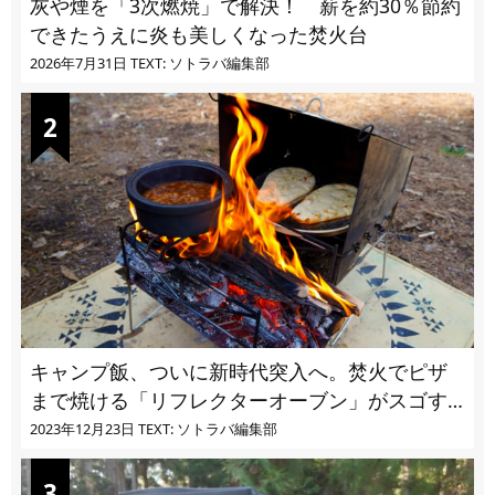
灰や煙を「3次燃焼」で解決！ 薪を約30％節約
できたうえに炎も美しくなった焚火台
2026年7月31日
TEXT: ソトラバ編集部
キャンプ飯、ついに新時代突入へ。焚火でピザ
まで焼ける「リフレクターオーブン」がスゴす
ぎる
2023年12月23日
TEXT: ソトラバ編集部