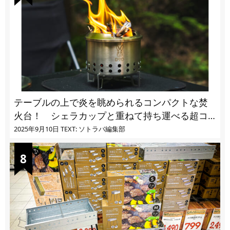
テーブルの上で炎を眺められるコンパクトな焚
火台！ シェラカップと重ねて持ち運べる超コ
ンパクト収納
2025年9月10日
TEXT: ソトラバ編集部