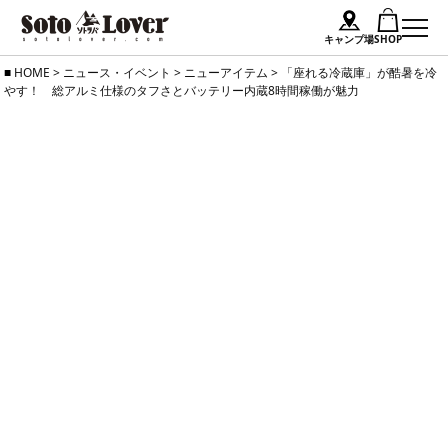
キャンプ場
SHOP
Skip
HOME
>
ニュース・イベント
>
ニューアイテム
>
「座れる冷蔵庫」が酷暑を冷
やす！ 総アルミ仕様のタフさとバッテリー内蔵8時間稼働が魅力
to
content