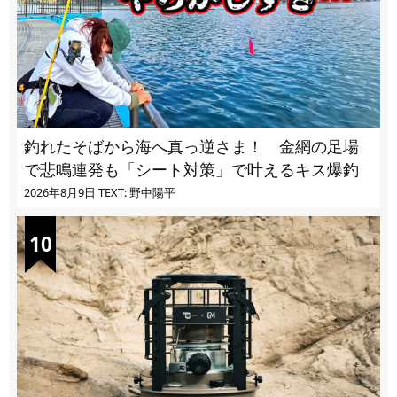
釣れたそばから海へ真っ逆さま！ 金網の足場
で悲鳴連発も「シート対策」で叶えるキス爆釣
2026年8月9日
TEXT: 野中陽平