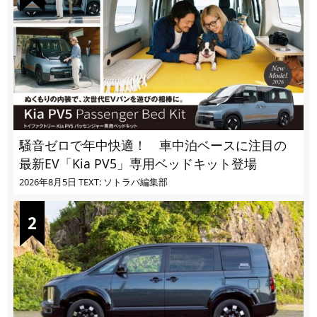
騒音ゼロで年中快適！ 車中泊ベースに注目の
最新EV「Kia PV5」専用ベッドキット登場
2026年8月5日
TEXT: ソトラバ編集部