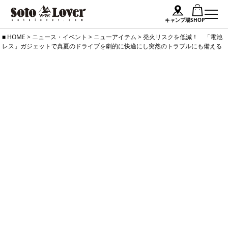
キャンプ場
SHOP
Skip
HOME
>
ニュース・イベント
>
ニューアイテム
>
発火リスクを低減！ 「電池
レス」ガジェットで真夏のドライブを劇的に快適にし突然のトラブルにも備える
to
content