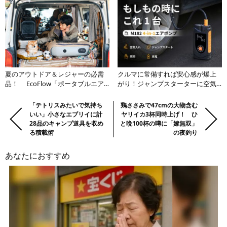
2」を発表
「キ」とは【前編】
夏のアウトドア＆レジャーの必需
クルマに常備すれば安心感が爆上
品！ EcoFlow「ポータブルエア
がり！ジャンプスターターに空気
コン」＆「ポータブル冷蔵庫」が
入れなどトラブル対策機能を1台に
暑さ対策の最強の武器になる
集約
前
Previous:
「テトリスみたいで気持ち
Next:
鶏ささみで47cmの大物含む
いい」小さなエブリイに計
ヤリイカ3杯同時上げ！ ひ
の
28品のキャンプ道具を収め
と晩100杯の噂に「嫁無双」
記
る積載術
の夜釣り
事・
次
あなたにおすすめ
の
記
事