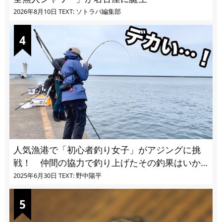
2026年8月10日
TEXT: ソトラバ編集部
人気漁港で「初心者釣り女子」がアジングに挑
戦！ 仲間の協力で釣り上げたその釣果はいか
に!?
2025年6月30日
TEXT: 野中陽平