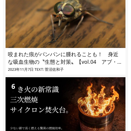
咬まれた痕がパンパンに腫れることも！ 身近
な吸血生物の〝生態と対策〟【vol.04 アブ・ブ
ユ・ヌカカ】
2023年11月7日
TEXT: 菅沼佐和子