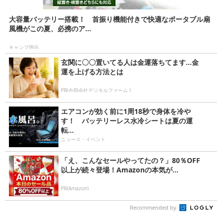
大容量バッテリー搭載！ 首振り機能付きで快適なポータブル扇
風機がこの夏、必携のア...
キャンプ用品
玄関に〇〇置いてる人は金運落ちてます…金
運を上げる方法とは
PR(合同会社デジタルファーム )
エアコンが効く前に1周18秒で身体を冷や
す！ バッテリーレス水冷シートは夏の運
転...
ニュース・イベント
「え、こんなセールやってたの？」80％OFF
以上が続々登場！Amazonの本気が...
PR(Amazon)
Recommended by