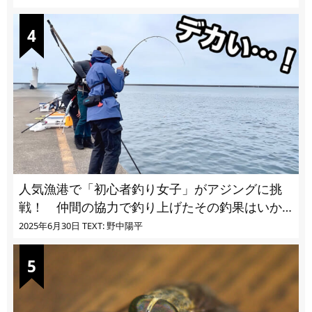
人気漁港で「初心者釣り女子」がアジングに挑
戦！ 仲間の協力で釣り上げたその釣果はいか
に!?
2025年6月30日
TEXT: 野中陽平