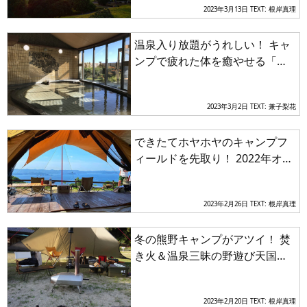
2023年3月13日
TEXT: 根岸真理
温泉入り放題がうれしい！ キャ
ンプで疲れた体を癒やせる「十
二坊温泉ファミリーキャンプ
場」【近畿エリア】
2023年3月2日
TEXT: 兼子梨花
できたてホヤホヤのキャンプフ
ィールドを先取り！ 2022年オー
プンのグランピング＆キャンプ
場３選【近畿エリア】
2023年2月26日
TEXT: 根岸真理
冬の熊野キャンプがアツイ！ 焚
き火＆温泉三昧の野遊び天国は
マニアックなレンタル品が充実
【近畿エリア】
2023年2月20日
TEXT: 根岸真理