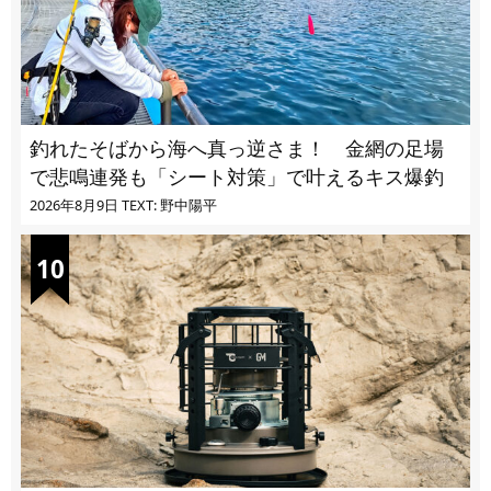
釣れたそばから海へ真っ逆さま！ 金網の足場
で悲鳴連発も「シート対策」で叶えるキス爆釣
2026年8月9日
TEXT: 野中陽平