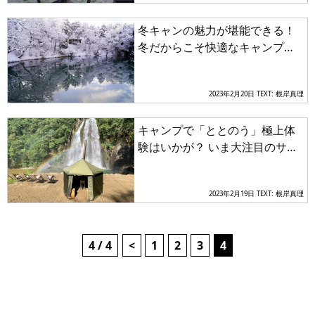
冬キャンの魅力が堪能できる！
冬だからこそ快適なキャンプ場
３選【近畿エリア】
2023年2月20日
TEXT: 根岸真理
キャンプで「ととのう」極上体
験はいかが？ いま大注目のサウ
ナがあるキャンプ場３選【近畿
エリア】
2023年2月19日
TEXT: 根岸真理
4 / 4
<
1
2
3
4