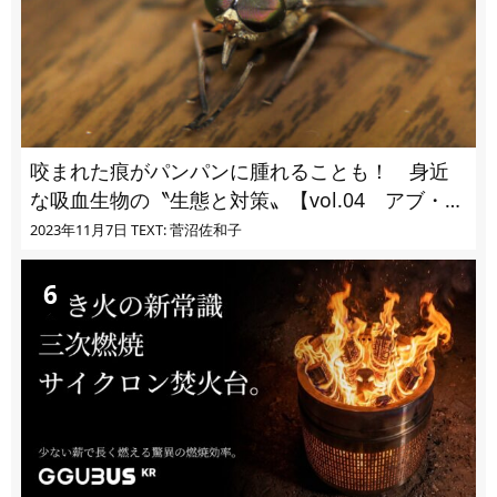
咬まれた痕がパンパンに腫れることも！ 身近
な吸血生物の〝生態と対策〟【vol.04 アブ・ブ
ユ・ヌカカ】
2023年11月7日
TEXT: 菅沼佐和子