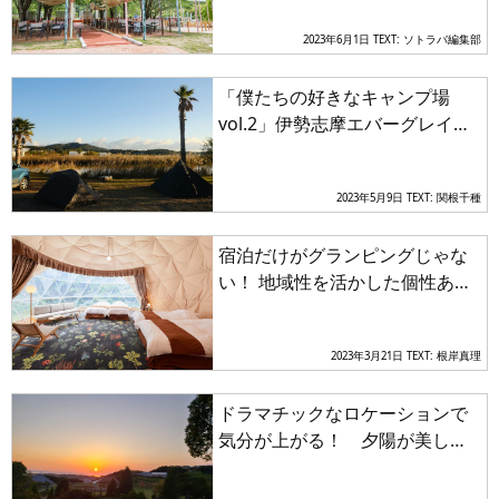
LAND」は外遊び好きの楽園だっ
2023年6月1日
TEXT: ソトラバ編集部
た!!
「僕たちの好きなキャンプ場
vol.2」伊勢志摩エバーグレイズ
【近畿エリア】
2023年5月9日
TEXT: 関根千種
宿泊だけがグランピングじゃな
い！ 地域性を活かした個性あふ
れる「最新グランピングスポッ
ト」３選【近畿エリア】
2023年3月21日
TEXT: 根岸真理
ドラマチックなロケーションで
気分が上がる！ 夕陽が美しい
キャンプ場３選【関西エリア】