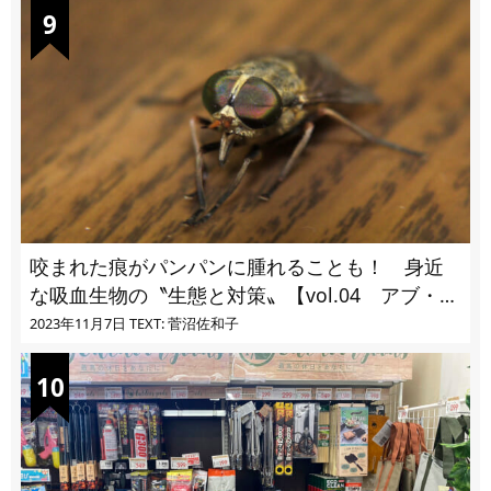
咬まれた痕がパンパンに腫れることも！ 身近
な吸血生物の〝生態と対策〟【vol.04 アブ・ブ
ユ・ヌカカ】
2023年11月7日
TEXT: 菅沼佐和子