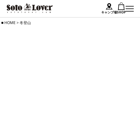
キャンプ場
SHOP
Skip
HOME
>
冬登山
to
content