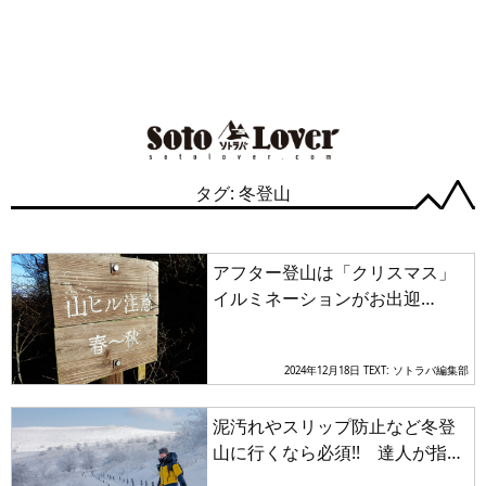
タグ: 冬登山
アフター登山は「クリスマス」
イルミネーションがお出迎
え！ 冬登山で彩りを魅せる仏
果山と宮ヶ瀬を巡る
2024年12月18日
TEXT: ソトラバ編集部
泥汚れやスリップ防止など冬登
山に行くなら必須!! 達人が指南
する安心・安全の装備