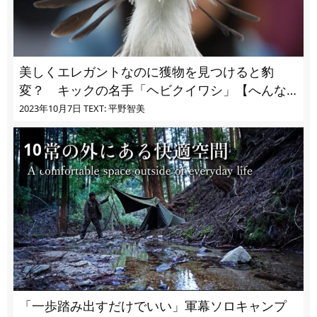
美しくエレガントなのに獲物を見つけると豹
変？ キックの名手「ヘビクイワシ」【へんな
いきもの・鳥編 vol.03】
2023年10月7日
TEXT: 平野智美
「一歩踏み出すだけでいい」軍幕ソロキャンプ