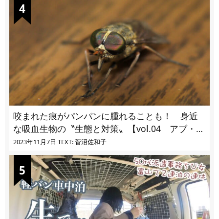
咬まれた痕がパンパンに腫れることも！ 身近
な吸血生物の〝生態と対策〟【vol.04 アブ・ブ
ユ・ヌカカ】
2023年11月7日
TEXT: 菅沼佐和子