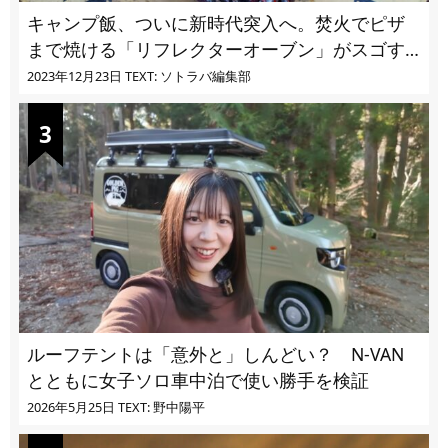
キャンプ飯、ついに新時代突入へ。焚火でピザ
まで焼ける「リフレクターオーブン」がスゴす
ぎる
2023年12月23日
TEXT: ソトラバ編集部
ルーフテントは「意外と」しんどい？ N-VAN
とともに女子ソロ車中泊で使い勝手を検証
2026年5月25日
TEXT: 野中陽平