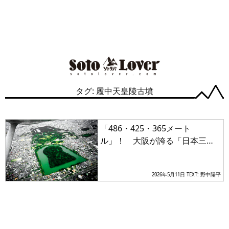
タグ: 履中天皇陵古墳
「486・425・365メート
ル」！ 大阪が誇る「日本三大
古墳」の知られざる個性
2026年5月11日
TEXT: 野中陽平