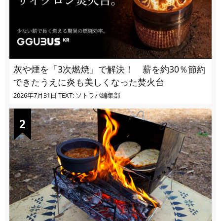
灰や煙を「3次燃焼」で解決！ 薪を約30％節約
できたうえに炎も美しくなった焚火台
2026年7月31日
TEXT: ソトラバ編集部