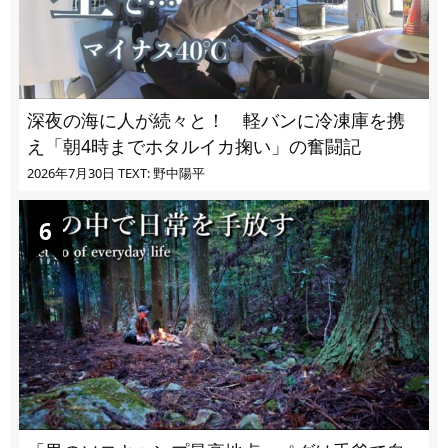
深夜の海に人が続々と！ 軽バンに冷凍庫を携
え「朝4時までホタルイカ掬い」の奮闘記
2026年7月30日
TEXT: 野中陽平