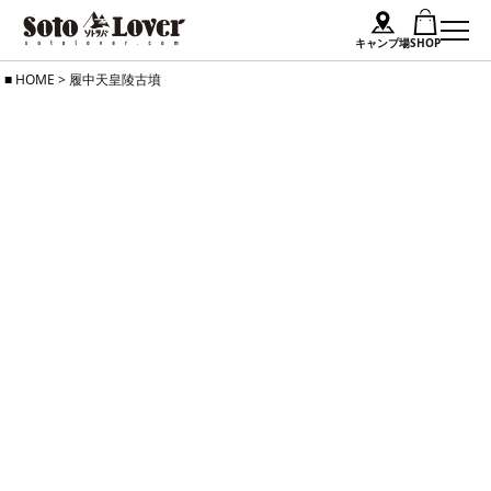
キャンプ場
SHOP
Skip
HOME
>
履中天皇陵古墳
to
content