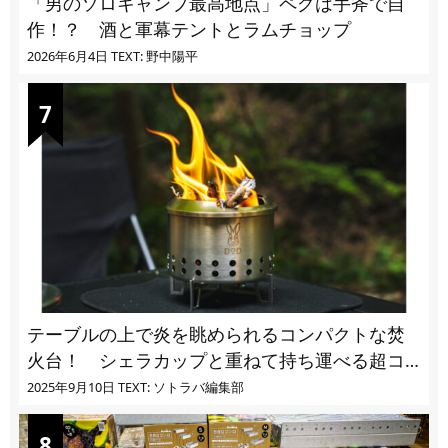
「男のソロキャンプ最高地点」ペグは手斧で自
作！？ 酒と軍幕テントとラムチョップ
2026年6月4日
TEXT: 野中陽平
テーブルの上で炎を眺められるコンパクトな焚
火台！ シェラカップと重ねて持ち運べる超コ
ンパクト収納
2025年9月10日
TEXT: ソトラバ編集部