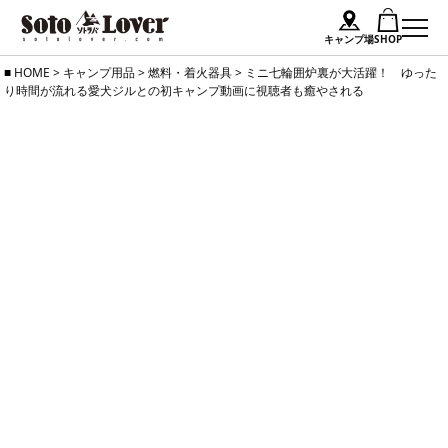
キャンプ場
SHOP
Skip
HOME
>
キャンプ用品
>
燃料・着火器具
>
ミニ七輪囲炉裏が大活躍！ ゆった
り時間が流れる愛犬ジルとの初キャンプ動画に視聴者も癒やされる
to
content