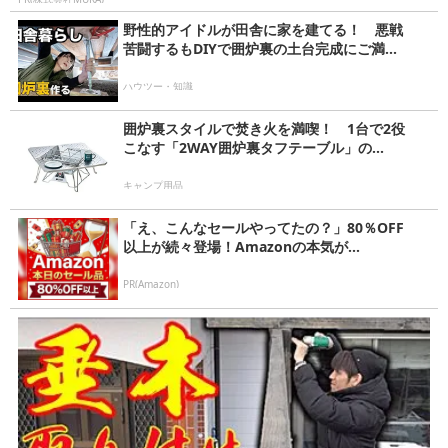
野性的アイドルが田舎に家を建てる！ 悪戦
苦闘するもDIYで囲炉裏の土台完成にご満...
ハウツー・知識
囲炉裏スタイルで焚き火を満喫！ 1台で2役
こなす「2WAY囲炉裏タフテーブル」の...
キャンプ用品
「え、こんなセールやってたの？」80％OFF
以上が続々登場！Amazonの本気が...
PR(Amazon)