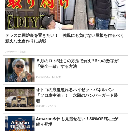
テラスに囲炉裏を置きたい！ 強風にも負けない屋根を作るべく
頑丈な土台作りに挑戦
ハウツー・知識
８月のロト6はこの方法で買え!!６つの数字が
『完全一致』する方法
PR(株式会社MURA)
オトコの浪漫溢れるハイゼットパネルバン
「ソロ車中泊」！ 念願のバンパーガード装
着...
自動車・バイク
Amazon今日も見逃せない！80%OFF以上が
続々登場