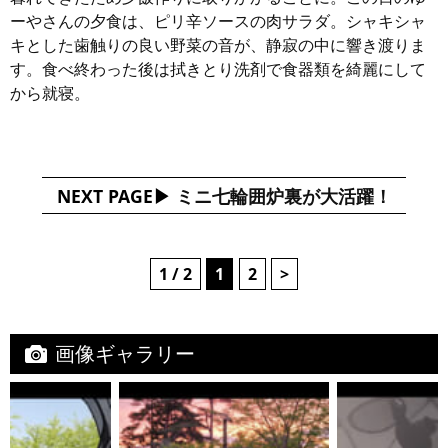
ーやさんの夕食は、ピリ辛ソースの肉サラダ。シャキシャ
キとした歯触りの良い野菜の音が、静寂の中に響き渡りま
す。食べ終わった後は拭きとり洗剤で食器類を綺麗にして
から就寝。
NEXT PAGE
ミニ七輪囲炉裏が大活躍！
1 / 2
1
2
>
画像ギャラリー