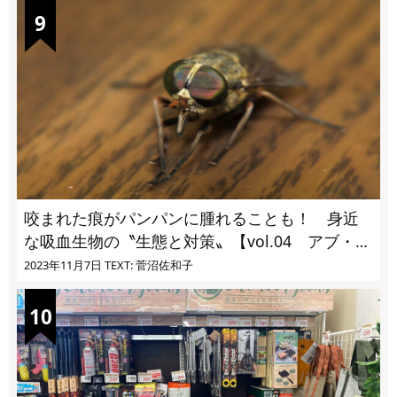
咬まれた痕がパンパンに腫れることも！ 身近
な吸血生物の〝生態と対策〟【vol.04 アブ・ブ
ユ・ヌカカ】
2023年11月7日
TEXT: 菅沼佐和子