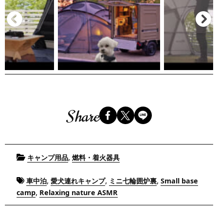
Share
Posted
,
キャンプ用品
燃料・着火器具
in
Tagged
,
,
,
車中泊
愛犬連れキャンプ
ミニ七輪囲炉裏
Small base
,
camp
Relaxing nature ASMR