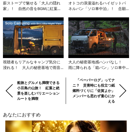
薪ストーブで魅せる「大人の隠れ
オトコの浪漫溢れるハイゼットパ
家」！ 自然の音をBGMに紅葉を
ネルバン「ソロ車中泊」！ 念願
愛でる臨場感あふれる動画に惹き
のバンパーガード装着で無骨感マ
込まれる
シマシに
視聴者もリアルなキャンプ気分に
大人の秘密基地感ハンパなし！
浸れる！ 大人の秘密基地で雨音
雨に降られる「箱バン」ソロ車中
と爆ぜる薪が癒やしの極致
泊に冒険心くすぐられる
前
Previous:
Next:
「ペーパーログ」ってナ
船旅とグルメも満喫できる
ニ？ 災害時にも役立つ紙
の
小豆島の山旅！ 紅葉と絶
燃料づくりに「佐賀よか」
景を楽しむバリエーション
記
メンバーも思わず童心にか
ルートを満喫
事・
える
次
あなたにおすすめ
の
記
事