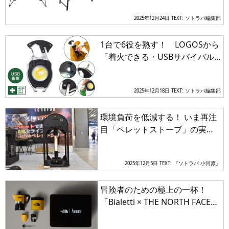
60」がキャンプ調理の快適さを
2025年12月24日
TEXT: ソトラバ編集部
激変させる
1台で6役を熟す！ LOGOSから
「着火できる・USBサバイバル
ツール」がキャンプと防災の常
識を覆す
2025年12月18日
TEXT: ソトラバ編集部
環境負荷を低減する！ いま再注
目「ペレットストーブ」の実力
とは
2025年12月5日
TEXT: 『ソトラバ 小河原』
冒険者のための極上の一杯！
「Bialetti × THE NORTH FACE」
がタッグを組んだ限定モカエキ
スプレスセットを発売