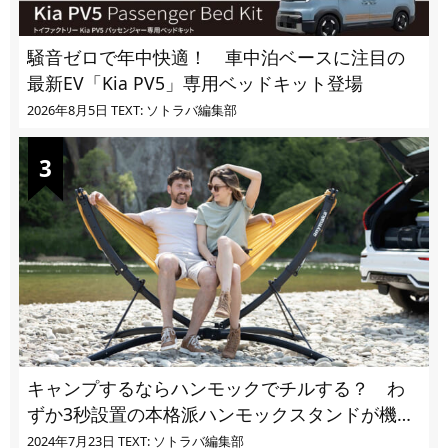
騒音ゼロで年中快適！ 車中泊ベースに注目の
最新EV「Kia PV5」専用ベッドキット登場
2026年8月5日
TEXT: ソトラバ編集部
キャンプするならハンモックでチルする？ わ
ずか3秒設置の本格派ハンモックスタンドが機能
的過ぎる
2024年7月23日
TEXT: ソトラバ編集部