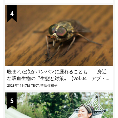
咬まれた痕がパンパンに腫れることも！ 身近
な吸血生物の〝生態と対策〟【vol.04 アブ・ブ
ユ・ヌカカ】
2023年11月7日
TEXT: 菅沼佐和子