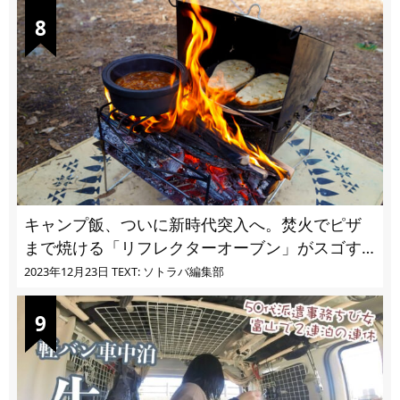
キャンプ飯、ついに新時代突入へ。焚火でピザ
まで焼ける「リフレクターオーブン」がスゴす
ぎる
2023年12月23日
TEXT: ソトラバ編集部