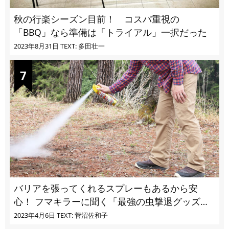
秋の行楽シーズン目前！ コスパ重視の
「BBQ」なら準備は「トライアル」一択だった
2023年8月31日
TEXT: 多田壮一
バリアを張ってくれるスプレーもあるから安
心！ フマキラーに聞く「最強の虫撃退グッズ
vol.4」【キャンプサイトで使う虫よけ】
2023年4月6日
TEXT: 菅沼佐和子