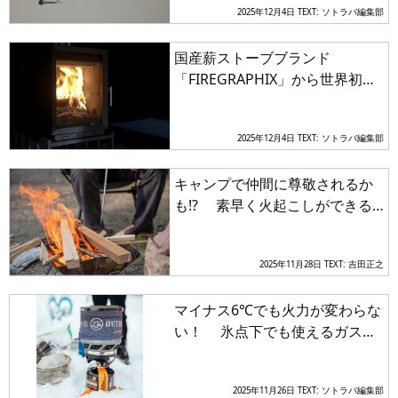
2025年12月4日
TEXT: ソトラバ編集部
国産薪ストーブブランド
「FIREGRAPHIX」から世界初の
自動供給システム搭載ポータブ
ルペレットストーブを発表
2025年12月4日
TEXT: ソトラバ編集部
キャンプで仲間に尊敬されるか
も!? 素早く火起こしができる
その方法とは
2025年11月28日
TEXT: 吉田正之
マイナス6℃でも火力が変わらな
い！ 氷点下でも使えるガスバ
ーナーは冬キャン、冬山の頼も
しい相棒
2025年11月26日
TEXT: ソトラバ編集部