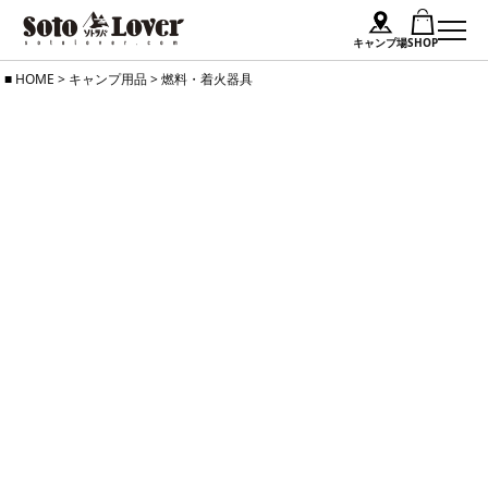
キャンプ場
SHOP
Skip
HOME
>
キャンプ用品
>
燃料・着火器具
to
content