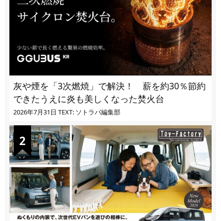
灰や煙を「3次燃焼」で解決！ 薪を約30％節約
できたうえに炎も美しくなった焚火台
2026年7月31日
TEXT: ソトラバ編集部