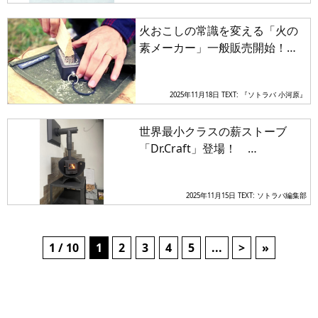
火おこしの常識を変える「火の
素メーカー」一般販売開始！
自然派キャンパー必携の新ツー
ルがWILDOOR公式ショップに登
2025年11月18日
TEXT: 『ソトラバ 小河原』
場
世界最小クラスの薪ストーブ
「Dr.Craft」登場！
「CAMP&CRAFT」が薪ストーブ
事業で間伐材利用を促進
2025年11月15日
TEXT: ソトラバ編集部
1 / 10
1
2
3
4
5
...
>
»