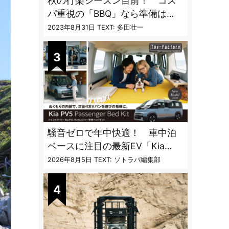
秋の行楽シーズン目前！ コス
パ重視の「BBQ」なら準備は
「トライアル」一択だった
2023年8月31日
TEXT: 多田壮一
騒音ゼロで年中快適！ 車中泊
ベースに注目の最新EV「Kia
PV5」専用ベッドキット登場
2026年8月5日
TEXT: ソトラバ編集部