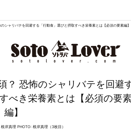
怖のシャリバテを回避する「行動食」選びと摂取すべき栄養素とは【必須の要素編】
須？ 恐怖のシャリバテを回避
すべき栄養素とは【必須の要
編】
T: 根岸真理
PHOTO: 根岸真理（3枚目）