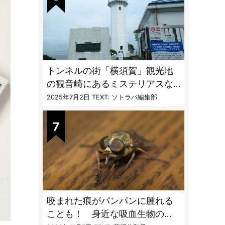
トンネルの街「横須賀」観光地
の観音崎にあるミステリアスな
隧道を歩く
2025年7月2日
TEXT: ソトラバ編集部
咬まれた痕がパンパンに腫れる
ことも！ 身近な吸血生物の