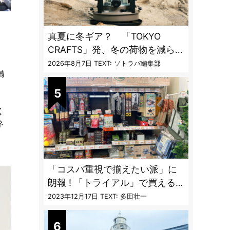
真夏に冬ギア？ 「TOKYO
CRAFTS」発、冬の荷物を減らす
「13時間燃焼」1台2役ストーブ
2026年8月7日
TEXT: ソトラバ編集部
満
く
ネ
「コスパ重視で揃えたい派」に
朗報 ! 「トライアル」で買える
キャンプ道具7品
2023年12月17日
TEXT: 多田壮一