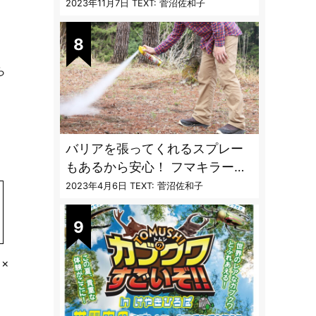
〝生態と対策〟【vol.04 ア
2023年11月7日
TEXT: 菅沼佐和子
ブ・ブユ・ヌカカ】
ら
く
バリアを張ってくれるスプレー
もあるから安心！ フマキラーに
聞く「最強の虫撃退グッズ
2023年4月6日
TEXT: 菅沼佐和子
vol.4」【キャンプサイトで使う
虫よけ】
×