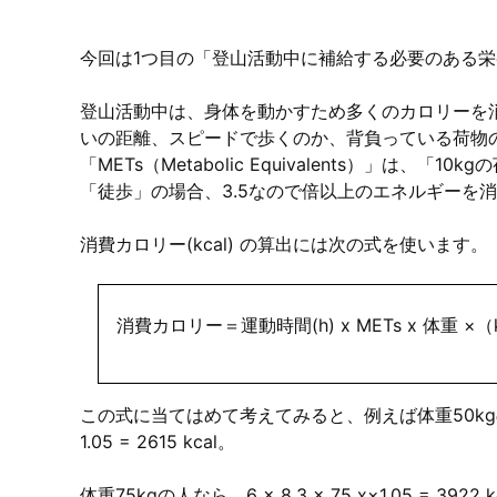
今回は1つ目の「登山活動中に補給する必要のある
登山活動中は、身体を動かすため多くのカロリーを
いの距離、スピードで歩くのか、背負っている荷物
「METs（Metabolic Equivalents）」は
「徒歩」の場合、3.5なので倍以上のエネルギーを
消費カロリー(kcal) の算出には次の式を使います。
消費カロリー＝運動時間(h) x METs x 体重 ×（k
この式に当てはめて考えてみると、例えば体重50kgの人が
1.05 = 2615 kcal。
体重75kgの人なら、6 × 8.3 × 75 x×1.05 = 3922 k