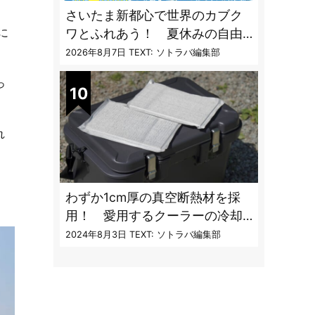
さいたま新都心で世界のカブク
に
ワとふれあう！ 夏休みの自由
研究にも最適な昆虫イベント
2026年8月7日
TEXT: ソトラバ編集部
っ
れ
わずか1cm厚の真空断熱材を採
用！ 愛用するクーラーの冷却
性能をアプデする極薄断熱パネ
2024年8月3日
TEXT: ソトラバ編集部
ルの実力とは