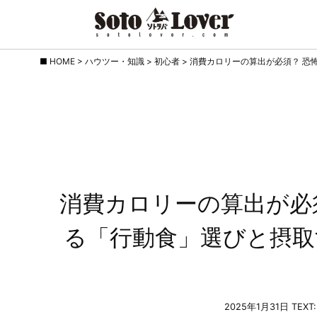
Skip
HOME
>
ハウツー・知識
>
初心者
>
消費カロリーの算出が必須？ 恐
to
content
消費カロリーの算出が必
る「行動食」選びと摂取
2025年1月31日
TEX