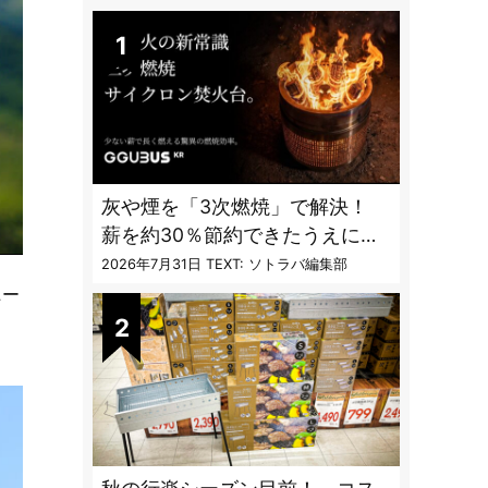
DAILY
灰や煙を「3次燃焼」で解決！
薪を約30％節約できたうえに炎
も美しくなった焚火台
2026年7月31日
TEXT: ソトラバ編集部
ニー