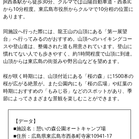
JR西条駅から徒歩30分、クルマでは山陽自動車道・西条IC
から10分程度。東広島市役所からクルマで10分程の位置に
あります。
同施設へ行った際には、龍王山の山頂にある「第一展望
台」へ行ってみるのがおすすめ。山頂へのハイキングコー
スや登山道は、整備された道も用意されています。登山に
慣れてない人でも歩きやすく、約1時間程度で山頂に到達。
山頂からは東広島の街並みや野呂山などを望めます。
桜が咲く時期には、山頂付近にある「桜の森」に1500本の
桜が広がる絶景が。また公園内にも「桜の広場」や紅葉の
時期におすすめの「もみじ谷」などのスポットがあり、季
節によってさまざまな景観を楽しむことができます。
【データ】
■施設名：憩いの森公園オートキャンプ場
■住所：広島県東広島市西条町寺家10941-17