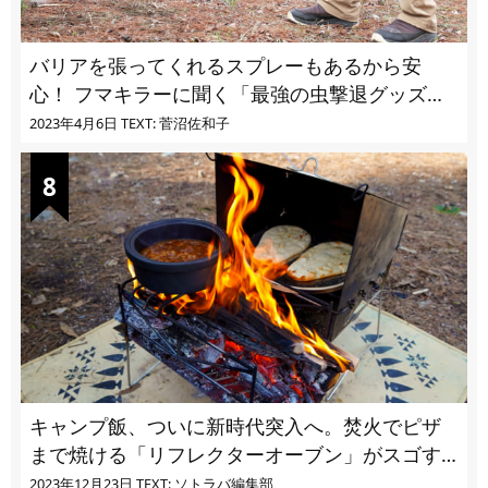
バリアを張ってくれるスプレーもあるから安
心！ フマキラーに聞く「最強の虫撃退グッズ
vol.4」【キャンプサイトで使う虫よけ】
2023年4月6日
TEXT: 菅沼佐和子
キャンプ飯、ついに新時代突入へ。焚火でピザ
まで焼ける「リフレクターオーブン」がスゴす
ぎる
2023年12月23日
TEXT: ソトラバ編集部