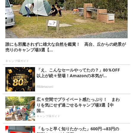
誰にも邪魔されずに雄大な自然を鑑賞！ 高台、丘からの絶景が
売りのキャンプ場3選【...
キャンプ場ガイド
「え、こんなセールやってたの？」80％OFF
以上が続々登場！Amazonの本気が...
PR(Amazon)
広々空間でプライベート感たっぷり！ まわ
りを気にせず過ごせるキャンプ場3選【中
国...
キャンプ場ガイド
「もっと早く知りたかった」600円→83円の