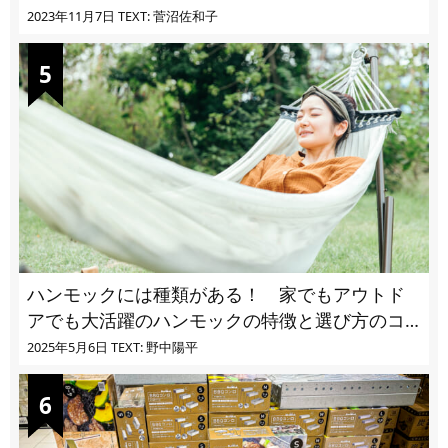
ユ・ヌカカ】
2023年11月7日
TEXT: 菅沼佐和子
ハンモックには種類がある！ 家でもアウトド
アでも大活躍のハンモックの特徴と選び方のコ
ツとは
2025年5月6日
TEXT: 野中陽平