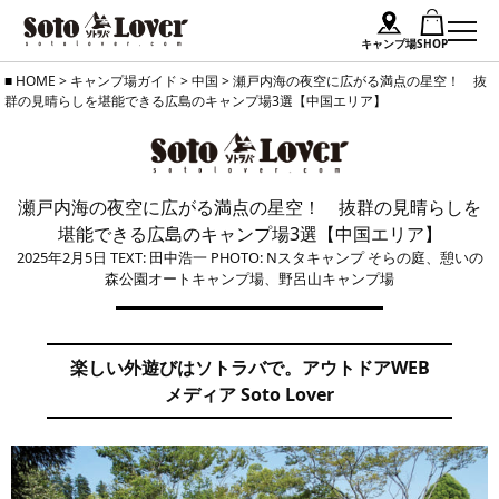
キャンプ場
SHOP
Skip
HOME
>
キャンプ場ガイド
>
中国
>
瀬戸内海の夜空に広がる満点の星空！ 抜
群の見晴らしを堪能できる広島のキャンプ場3選【中国エリア】
to
content
瀬戸内海の夜空に広がる満点の星空！ 抜群の見晴らしを
堪能できる広島のキャンプ場3選【中国エリア】
2025年2月5日
TEXT: 田中浩一
PHOTO: Nスタキャンプ そらの庭、憩いの
森公園オートキャンプ場、野呂山キャンプ場
楽しい外遊びはソトラバで。アウトドアWEB
メディア Soto Lover