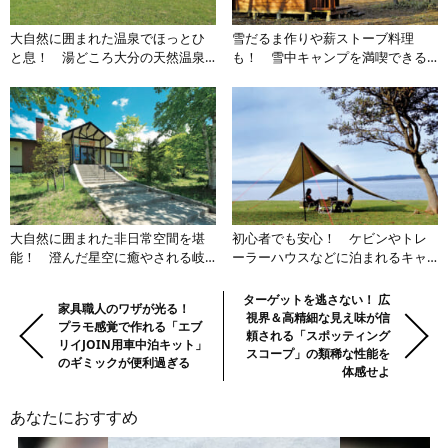
大自然に囲まれた温泉でほっとひ
雪だるま作りや薪ストーブ料理
と息！ 湯どころ大分の天然温泉
も！ 雪中キャンプを満喫できる
が楽しめるキャンプ場3選【九州エ
長野のキャンプ場3選【甲信越エリ
リア】
ア】
大自然に囲まれた非日常空間を堪
初心者でも安心！ ケビンやトレ
能！ 澄んだ星空に癒やされる岐
ーラーハウスなどに泊まれるキャ
阜県のキャンプ場3選【東海エリ
ンプ場3選【北陸エリア】
ア】
前
Previous:
Next:
ターゲットを逃さない！ 広
家具職人のワザが光る！
視界＆高精細な見え味が信
の
プラモ感覚で作れる「エブ
頼される「スポッティング
リイJOIN用車中泊キット」
記
スコープ」の類稀な性能を
のギミックが便利過ぎる
事・
体感せよ
次
あなたにおすすめ
の
記