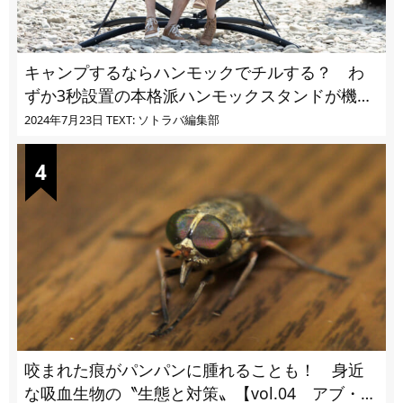
キャンプするならハンモックでチルする？ わ
ずか3秒設置の本格派ハンモックスタンドが機能
的過ぎる
2024年7月23日
TEXT: ソトラバ編集部
咬まれた痕がパンパンに腫れることも！ 身近
な吸血生物の〝生態と対策〟【vol.04 アブ・ブ