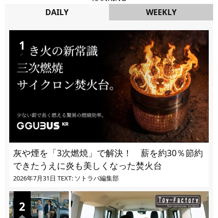
DAILY
WEEKLY
DAILY
灰や煙を「3次燃焼」で解決！ 薪を約30％節約
できたうえに炎も美しくなった焚火台
2026年7月31日
TEXT: ソトラバ編集部