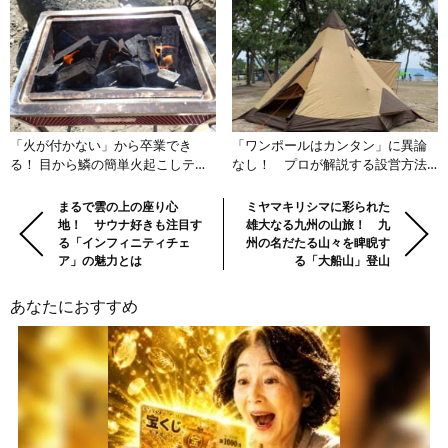
「火が付かない」から卒業でき
「ワンポールはカンタン」に異論
る！ 目から鱗の簡単火起こしテク
なし！ プロが解説する設営方法
ニック術
と大きなメリットと小さなデメリ
ットとは？
前
Previous:
まるで雲の上の座り心
Next:
ミヤマキリシマに彩られた
地！ サウナ好きも注目す
雄大なる九州の山旅！ 九
の
る「インフィニティチェ
州の名だたる山々を睥睨す
記
ア」の魅力とは
る「大船山」登山
事・
次
あなたにおすすめ
の
記
事