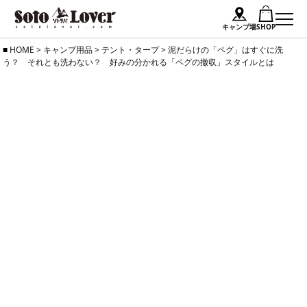
キャンプ場
SHOP
Skip
HOME
>
キャンプ用品
>
テント・タープ
>
泥だらけの「ペグ」はすぐに洗
う？ それとも洗わない？ 好みの分かれる「ペグの撤収」スタイルとは
to
content