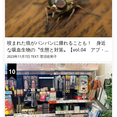
咬まれた痕がパンパンに腫れることも！ 身近
な吸血生物の〝生態と対策〟【vol.04 アブ・ブ
ユ・ヌカカ】
2023年11月7日
TEXT: 菅沼佐和子