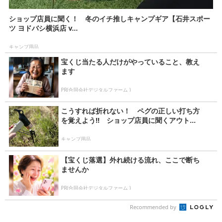
ショップ店員に聞く！ 冬のイチ推しキャンプギア【石井スポー
ツ ヨドバシ横浜店 v...
キャンプ用品
宝くじ当たる人だけがやっていること、教え
ます
PR(合同会社デジタルファーム )
こうすれば折れない！ ペグの正しい打ち方
を覚えよう!! ショップ店員に聞くアウト...
キャンプ用品
【宝くじ落選】外れ続ける流れ、ここで断ち
ませんか
PR(合同会社デジタルファーム )
Recommended by