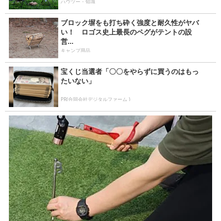
ハウツー・知識
ブロック塀をも打ち砕く強度と耐久性がヤバ
い！ ロゴス史上最長のペグがテントの設
営...
キャンプ用品
宝くじ当選者「〇〇をやらずに買うのはもっ
たいない」
PR(合同会社デジタルファーム )