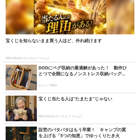
宝くじを知らないまま買う人ほど、外れ続けます
PR(合同会社デジタルファーム)
DODにペグ収納の最適解があった！ 動作ひ
とつで全開になるノンストレス収納バッグ...
キャンプ用品
宝くじ当たる人は“たまたま”じゃない
PR(合同会社デジタルファーム)
設営のバタバタはもう卒業！ キャンプの質
を上げる「5つの知恵」でゆっくりたき火