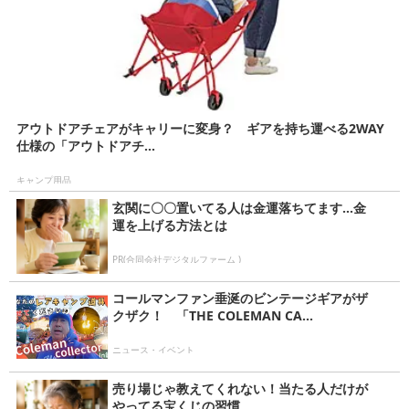
アウトドアチェアがキャリーに変身？ ギアを持ち運べる2WAY
仕様の「アウトドアチ...
キャンプ用品
玄関に〇〇置いてる人は金運落ちてます…金
運を上げる方法とは
PR(合同会社デジタルファーム )
コールマンファン垂涎のビンテージギアがザ
クザク！ 「THE COLEMAN CA...
ニュース・イベント
売り場じゃ教えてくれない！当たる人だけが
やってる宝くじの習慣