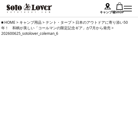
キャンプ場
SHOP
Skip
HOME
>
キャンプ用品
>
テント・タープ
>
日本のアウトドアに寄り添い50
年！ 和柄が美しい「コールマンの限定記念ギア」が7月から発売
>
to
202600625_sotolover_coleman_6
content