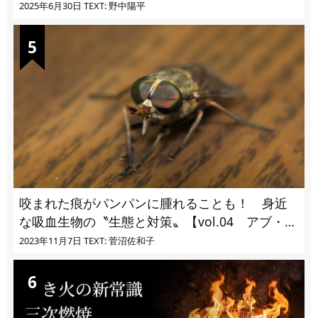
に!?
2025年6月30日
TEXT: 野中陽平
咬まれた痕がパンパンに腫れることも！ 身近
な吸血生物の〝生態と対策〟【vol.04 アブ・ブ
ユ・ヌカカ】
2023年11月7日
TEXT: 菅沼佐和子