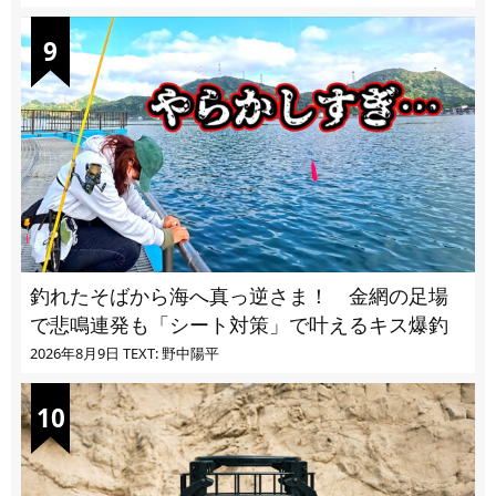
釣れたそばから海へ真っ逆さま！ 金網の足場
で悲鳴連発も「シート対策」で叶えるキス爆釣
2026年8月9日
TEXT: 野中陽平