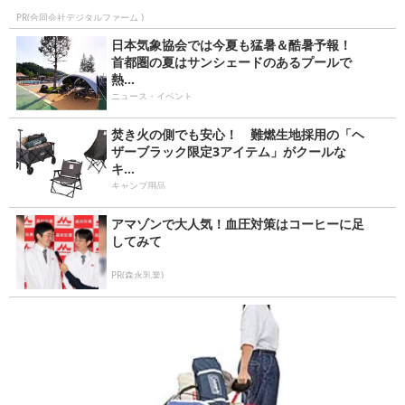
PR(合同会社デジタルファーム )
日本気象協会では今夏も猛暑＆酷暑予報！
首都圏の夏はサンシェードのあるプールで
熱...
ニュース・イベント
焚き火の側でも安心！ 難燃生地採用の「ヘ
ザーブラック限定3アイテム」がクールな
キ...
キャンプ用品
アマゾンで大人気！血圧対策はコーヒーに足
してみて
PR(森永乳業)