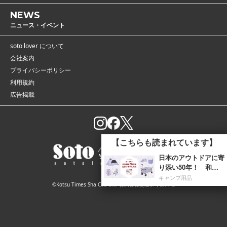
NEWS
ニュース・イベント
soto lover について
会社案内
プライバシーポリシー
利用規約
広告掲載
【こちらも読まれています】
日本のアウトドアに寄
り添い50年！ 和柄
が美しい「コールマン
キャンプ用品
©Kotsu Times Sha Co., Ltd. 株式会社交通タイムス社
の限定記念ギア」が
7...