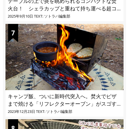
テーブルの上で炎を眺められるコンパクトな焚
火台！ シェラカップと重ねて持ち運べる超コ
ンパクト収納
2025年9月10日
TEXT: ソトラバ編集部
キャンプ飯、ついに新時代突入へ。焚火でピザ
まで焼ける「リフレクターオーブン」がスゴす
ぎる
2023年12月23日
TEXT: ソトラバ編集部