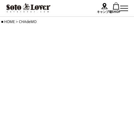
キャンプ場
SHOP
Skip
HOME
>
CHAdeMO
to
content