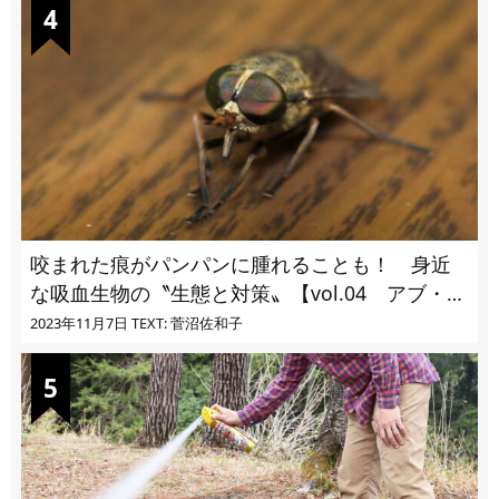
咬まれた痕がパンパンに腫れることも！ 身近
な吸血生物の〝生態と対策〟【vol.04 アブ・ブ
ユ・ヌカカ】
2023年11月7日
TEXT: 菅沼佐和子