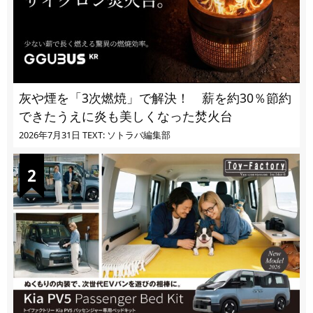
灰や煙を「3次燃焼」で解決！ 薪を約30％節約
できたうえに炎も美しくなった焚火台
2026年7月31日
TEXT: ソトラバ編集部