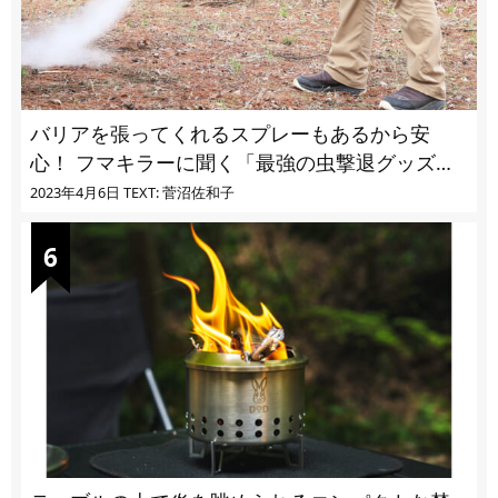
バリアを張ってくれるスプレーもあるから安
心！ フマキラーに聞く「最強の虫撃退グッズ
vol.4」【キャンプサイトで使う虫よけ】
2023年4月6日
TEXT: 菅沼佐和子