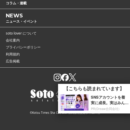
コラム・連載
NEWS
ニュース・イベント
soto lover について
会社案内
プライバシーポリシー
利用規約
広告掲載
【こちらも読まれています】
SNSアカウントを着
実に成長。実はみんな
ココ使ってます。
PR(Dreaw合同会社)
©Kotsu Times Sha Co., Ltd. 株式会社交通タイムス社