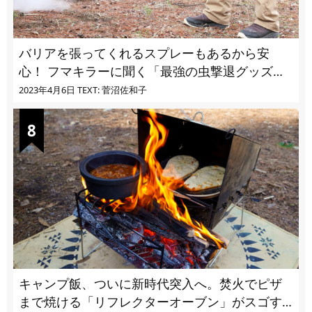
バリアを張ってくれるスプレーもあるから安
心！ フマキラーに聞く「最強の虫撃退グッズ
vol.4」【キャンプサイトで使う虫よけ】
2023年4月6日
TEXT: 菅沼佐和子
キャンプ飯、ついに新時代突入へ。焚火でピザ
まで焼ける「リフレクターオーブン」がスゴす