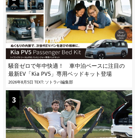
騒音ゼロで年中快適！ 車中泊ベースに注目の
最新EV「Kia PV5」専用ベッドキット登場
2026年8月5日
TEXT: ソトラバ編集部