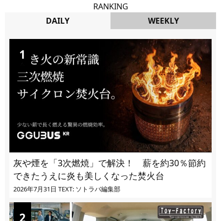
RANKING
DAILY
WEEKLY
DAILY
灰や煙を「3次燃焼」で解決！ 薪を約30％節約
できたうえに炎も美しくなった焚火台
2026年7月31日
TEXT: ソトラバ編集部