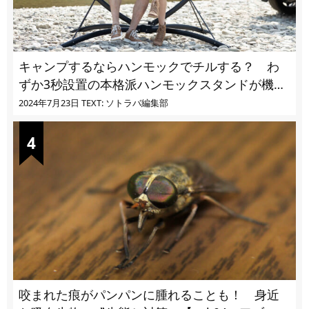
キャンプするならハンモックでチルする？ わ
ずか3秒設置の本格派ハンモックスタンドが機能
的過ぎる
2024年7月23日
TEXT: ソトラバ編集部
咬まれた痕がパンパンに腫れることも！ 身近