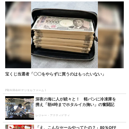
宝くじ当選者「〇〇をやらずに買うのはもったいない」
PR(合同会社デジタルファーム )
深夜の海に人が続々と！ 軽バンに冷凍庫を
携え「朝4時までホタルイカ掬い」の奮闘記
レジャー・アクティビティ
「え、こんなセールやってたの？」80％OFF