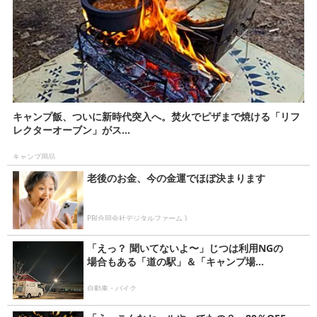
キャンプ飯、ついに新時代突入へ。焚火でピザまで焼ける「リフ
レクターオーブン」がス...
キャンプ用品
老後のお金、今の金運でほぼ決まります
PR(合同会社デジタルファーム )
「えっ？ 聞いてないよ〜」じつは利用NGの
場合もある「道の駅」＆「キャンプ場...
自動車・バイク