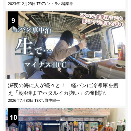
ぎる
2023年12月23日
TEXT: ソトラバ編集部
深夜の海に人が続々と！ 軽バンに冷凍庫を携
え「朝4時までホタルイカ掬い」の奮闘記
2026年7月30日
TEXT: 野中陽平