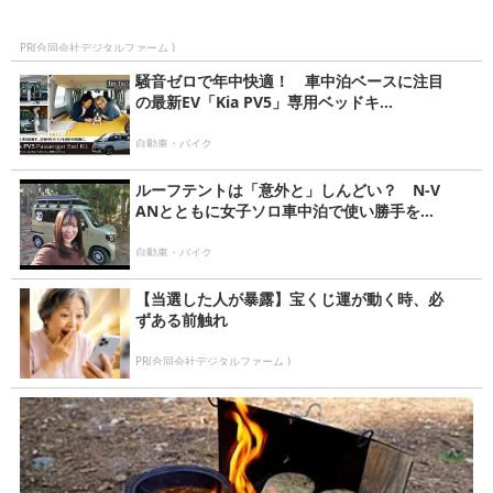
PR(合同会社デジタルファーム )
騒音ゼロで年中快適！ 車中泊ベースに注目
の最新EV「Kia PV5」専用ベッドキ...
自動車・バイク
ルーフテントは「意外と」しんどい？ N-V
ANとともに女子ソロ車中泊で使い勝手を...
自動車・バイク
【当選した人が暴露】宝くじ運が動く時、必
ずある前触れ
PR(合同会社デジタルファーム )