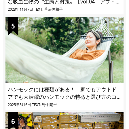
な吸血生物の〝生態と対策〟【vol.04 アブ・ブ
ユ・ヌカカ】
2023年11月7日
TEXT: 菅沼佐和子
ハンモックには種類がある！ 家でもアウトド
アでも大活躍のハンモックの特徴と選び方のコ
ツとは
2025年5月6日
TEXT: 野中陽平