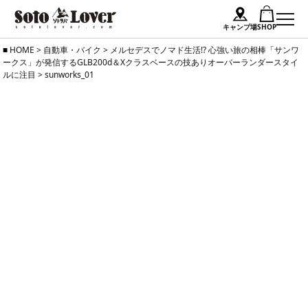
キャンプ場
SHOP
Skip
HOME
>
自動車・バイク
>
メルセデスでノマド生活!? 心強い旅の相棒「サンワ
ークス」が発信するGLB200d＆Xクラスベースの技ありオーバーランダースタイ
to
ルに注目
>
sunworks_01
content