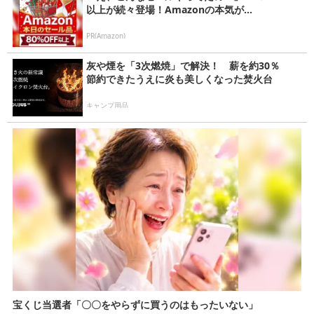
以上が続々登場！Amazonの本気が...
PR(Amazon)
灰や煙を「3次燃焼」で解決！ 薪を約30％
節約できたうえに炎も美しくなった焚火台
キャンプ用品
宝くじ当選者「〇〇をやらずに買うのはもったいない」