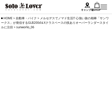
キャンプ場
SHOP
Skip
HOME
>
自動車・バイク
>
メルセデスでノマド生活!? 心強い旅の相棒「サンワ
ークス」が発信するGLB200d＆Xクラスベースの技ありオーバーランダースタイ
to
ルに注目
>
sunworks_06
content