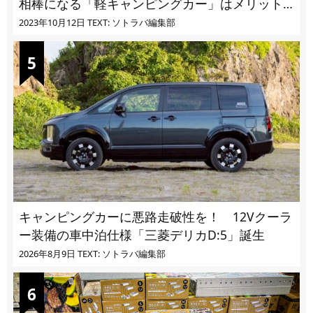
相棒になる「軽キャンピングカー」はメリット
ばかり
2023年10月12日
TEXT: ソトラバ編集部
キャンピングカーに悪路走破性を！ 12Vクーラ
ー装備の車中泊仕様「三菱デリカD:5」誕生
2026年8月9日
TEXT: ソトラバ編集部