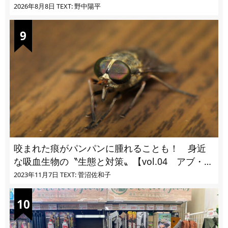
2026年8月8日
TEXT: 野中陽平
咬まれた痕がパンパンに腫れることも！ 身近
な吸血生物の〝生態と対策〟【vol.04 アブ・ブ
ユ・ヌカカ】
2023年11月7日
TEXT: 菅沼佐和子