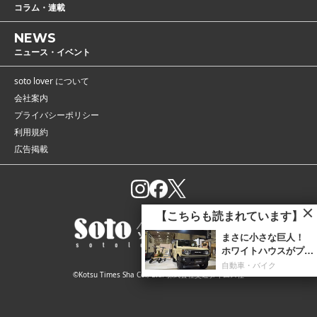
コラム・連載
NEWS
ニュース・イベント
soto lover について
会社案内
プライバシーポリシー
利用規約
広告掲載
【こちらも読まれています】
まさに小さな巨人！
ホワイトハウスがプロ
デュースする「ジムニ
自動車・バイク
©Kotsu Times Sha Co., Ltd. 株式会社交通タイムス社
ーノマド」のラギッ
ド...