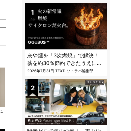
DAILY
灰や煙を「3次燃焼」で解決！
薪を約30％節約できたうえに炎
も美しくなった焚火台
2026年7月31日
TEXT: ソトラバ編集部
こ