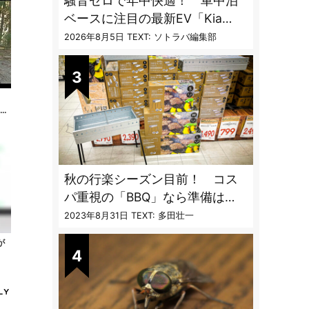
騒音ゼロで年中快適！ 車中泊
ベースに注目の最新EV「Kia
PV5」専用ベッドキット登場
2026年8月5日
TEXT: ソトラバ編集部
車中
秋の行楽シーズン目前！ コス
パ重視の「BBQ」なら準備は
「トライアル」一択だった
2023年8月31日
TEXT: 多田壮一
が