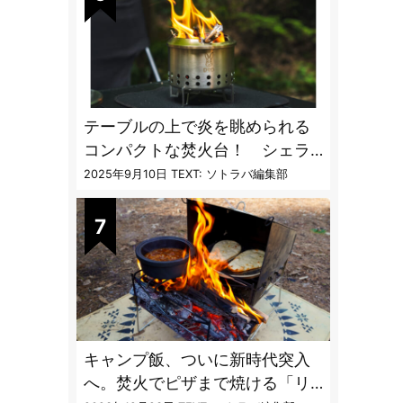
テーブルの上で炎を眺められる
コンパクトな焚火台！ シェラ
カップと重ねて持ち運べる超コ
2025年9月10日
TEXT: ソトラバ編集部
ンパクト収納
キャンプ飯、ついに新時代突入
へ。焚火でピザまで焼ける「リ