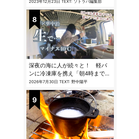
フレクターオーブン」がスゴす
2023年12月23日
TEXT: ソトラバ編集部
ぎる
深夜の海に人が続々と！ 軽バ
ンに冷凍庫を携え「朝4時までホ
タルイカ掬い」の奮闘記
2026年7月30日
TEXT: 野中陽平