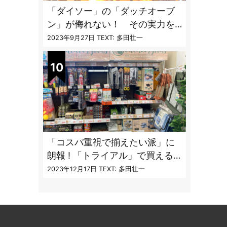
「ダイソー」の「ダッチオーブ
ン」が侮れない！ その実力を
「炊飯」で検証してみた
2023年9月27日
TEXT: 多田壮一
「コスパ重視で揃えたい派」に
朗報 ! 「トライアル」で買える
キャンプ道具7品
2023年12月17日
TEXT: 多田壮一