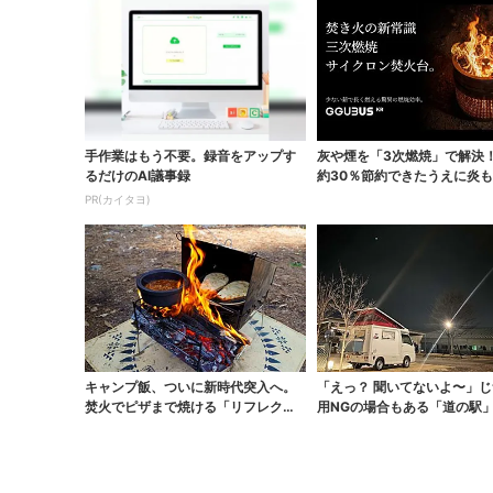
手作業はもう不要。録音をアップす
灰や煙を「3次燃焼」で解決
るだけのAI議事録
約30％節約できたうえに炎
なった焚火台
PR(カイタヨ)
キャンプ飯、ついに新時代突入へ。
「えっ？ 聞いてないよ〜」じつは利
焚火でピザまで焼ける「リフレクタ
用NGの場合もある「道の駅
ーオーブン」がス...
ャンプ場...