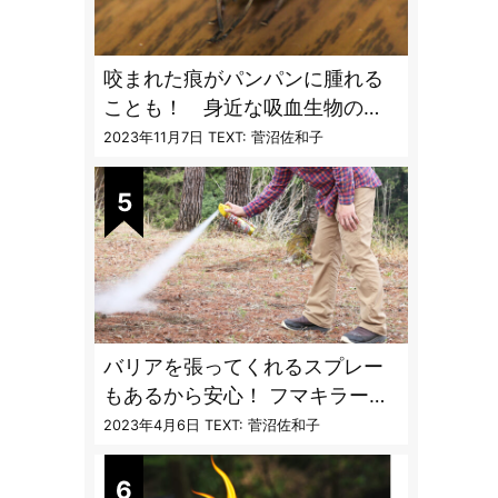
咬まれた痕がパンパンに腫れる
ことも！ 身近な吸血生物の
〝生態と対策〟【vol.04 ア
2023年11月7日
TEXT: 菅沼佐和子
ブ・ブユ・ヌカカ】
バリアを張ってくれるスプレー
もあるから安心！ フマキラーに
聞く「最強の虫撃退グッズ
2023年4月6日
TEXT: 菅沼佐和子
vol.4」【キャンプサイトで使う
虫よけ】