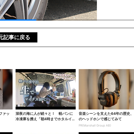
元記事に戻る
ファッ
深夜の海に人が続々と！ 軽バンに
音楽シーンを支えた64年の歴史、
冷凍庫を携え「朝4時までホタルイカ
のヘッドホンで感じてみて
掬い」の奮闘記
PR(Marshall Group AB)