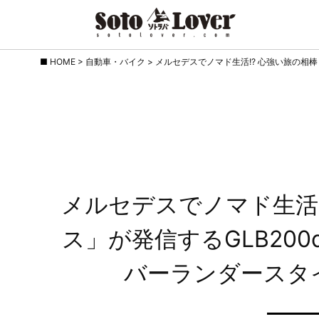
Skip
HOME
>
自動車・バイク
>
メルセデスでノマド生活!? 心強い旅の相
to
content
メルセデスでノマド生活
ス」が発信するGLB20
バーランダースタ