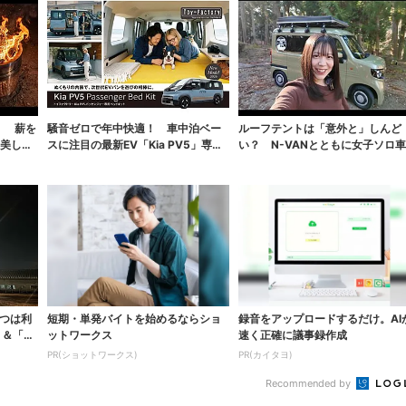
！ 薪を
騒音ゼロで年中快適！ 車中泊ベー
ルーフテントは「意外と」しんど
も美しく
スに注目の最新EV「Kia PV5」専用
い？ N-VANとともに女子ソロ
ベッドキ...
泊で使い勝手を...
短期・単発バイトを始めるならショ
録音をアップロードするだけ。AI
」＆「キ
ットワークス
速く正確に議事録作成
PR(ショットワークス)
PR(カイタヨ)
Recommended by