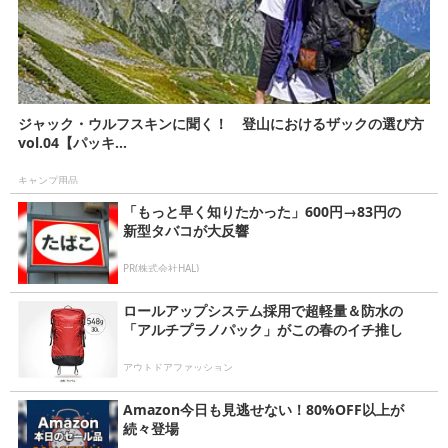
ジャック・ウルフスキンに聞く！ 登山におけるザックの選び方
vol.04【パッキ...
キャンプ用品
「もっと早く知りたかった」600円→83円の
新型タバコが大反響
PR(株式会社HAL)
ロールアップシステム採用で超軽量＆防水の
「アルチプラノパック」がこの春のイチ推し
アウトドアファッション
Amazon今日も見逃せない！80%OFF以上が
続々登場