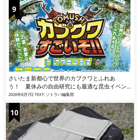
さいたま新都心で世界のカブクワとふれあ
う！ 夏休みの自由研究にも最適な昆虫イベン
ト
2026年8月7日
TEXT: ソトラバ編集部