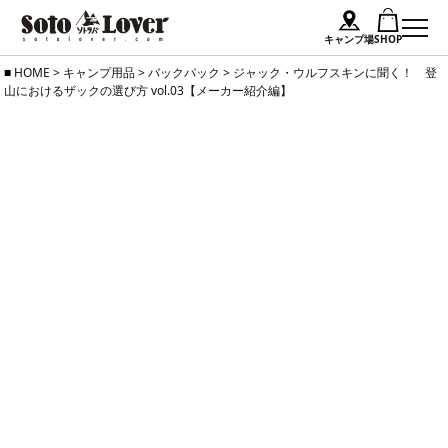
キャンプ場
SHOP
Skip
HOME
>
キャンプ用品
>
バックパック
>
ジャック・ウルフスキンに聞く！ 登
山におけるザックの選び方 vol.03【メーカー紹介編】
to
content