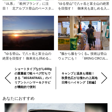
「UL系」「欧州ブランド」に注
“ゆる登山”で八ヶ岳と富士山の絶景
目！ 北アルプス登山のベースタ
を目指す！ 御来光も楽しめる入
ウンに最新ギアが集結
笠山1泊登山ルポ【前編】
〝ゆる登山〟で八ヶ岳と富士山の
〝服から服をつくる〟技術は登山
絶景を目指す！ 御来光も拝める入
ウェアにも！ 「BRING CIRCULAR
笠山1泊登山ルポ【後編】
TAKAO」で最先端のエコウェアを
知る【後編】
前
Previous:
ショートタイプながら600g
Next:
の重量級で軽々ベグ打ちで
キャンプと温泉も堪能！
の
きる「MIGRATRAIL」のバ
秋景色広がる憧れの上高地
記
リアントハンマー＆クサビ
日帰りハイキング【前編】
事・
が機能的で便利
次
あなたにおすすめ
の
記
事