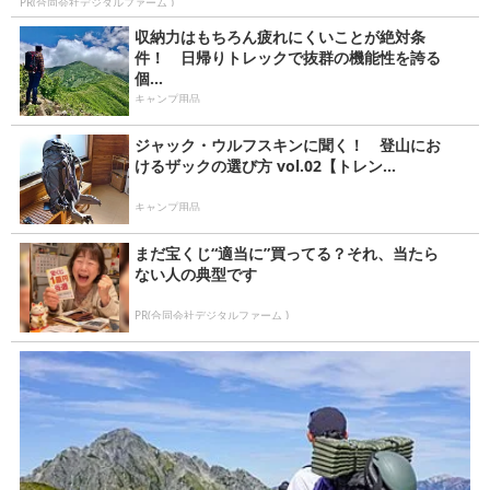
PR(合同会社デジタルファーム )
収納力はもちろん疲れにくいことが絶対条
件！ 日帰りトレックで抜群の機能性を誇る
個...
キャンプ用品
ジャック・ウルフスキンに聞く！ 登山にお
けるザックの選び方 vol.02【トレン...
キャンプ用品
まだ宝くじ“適当に”買ってる？それ、当たら
ない人の典型です
PR(合同会社デジタルファーム )