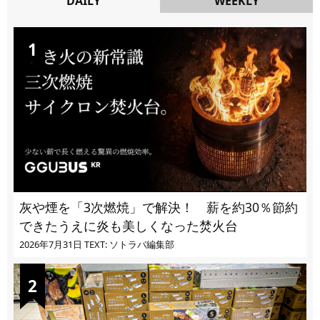
DAILY
WEEKLY
DAILY
灰や煙を「3次燃焼」で解決！ 薪を約30％節約
できたうえに炎も美しくなった焚火台
2026年7月31日
TEXT: ソトラバ編集部