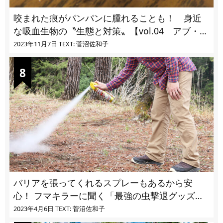
咬まれた痕がパンパンに腫れることも！ 身近
な吸血生物の〝生態と対策〟【vol.04 アブ・ブ
ユ・ヌカカ】
2023年11月7日
TEXT: 菅沼佐和子
バリアを張ってくれるスプレーもあるから安
心！ フマキラーに聞く「最強の虫撃退グッズ
vol.4」【キャンプサイトで使う虫よけ】
2023年4月6日
TEXT: 菅沼佐和子