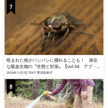
咬まれた痕がパンパンに腫れることも！ 身近
な吸血生物の〝生態と対策〟【vol.04 アブ・ブ
ユ・ヌカカ】
2023年11月7日
TEXT: 菅沼佐和子