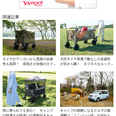
関連記事
タイヤがデッカいから悪路の走破
大径タイヤ装着で敵なしの走破性
性も抜群！ 屈強さが自慢のタフ
が目から鱗！ タフネスなルック
ネスな「アウトドアワゴン」
スのアウトドアワゴンの実力とは
雨に降られても安心！ キャンプ
キャンプの相棒になるクルマの最
の快適さが段違いの屋根付きキャ
適解は「ミニバン一択」SUVやステ