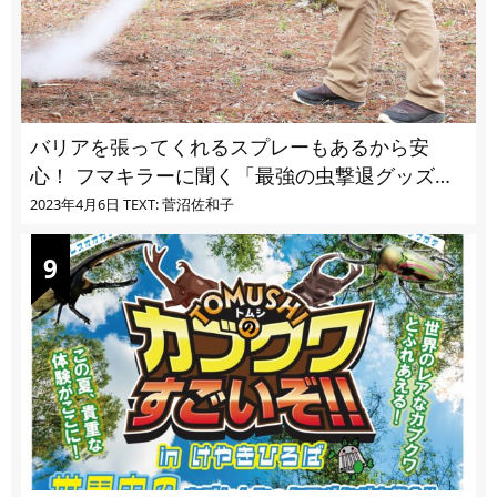
バリアを張ってくれるスプレーもあるから安
心！ フマキラーに聞く「最強の虫撃退グッズ
vol.4」【キャンプサイトで使う虫よけ】
2023年4月6日
TEXT: 菅沼佐和子