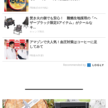
PR(株式会社HAL)
焚き火の側でも安心！ 難燃生地採用の「ヘ
ザーブラック限定3アイテム」がクールな
キ...
キャンプ用品
アマゾンで大人気！血圧対策はコーヒーに足
してみて
PR(森永乳業)
Recommended by