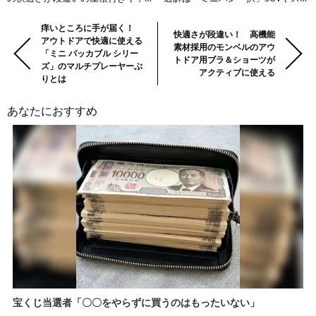
リーワゴンが目から鱗モノ
ーションワゴンが劣る理由とは？
前
Previous:
痒いところに手が届く！
Next:
快適さが段違い！ 高機能
アウトドアで快適に使える
の
素材採用のモンベルのアウ
「ミニ パッカブル シリー
トドア用ブラ＆ショーツが
記
ズ」のマルチプレーヤーぶ
アクティブに使える
事・
りとは
次
あなたにおすすめ
の
記
事
宝くじ当選者「〇〇をやらずに買うのはもったいない」