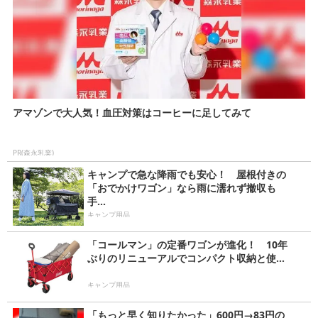
アマゾンで大人気！血圧対策はコーヒーに足してみて
PR(森永乳業)
キャンプで急な降雨でも安心！ 屋根付きの
「おでかけワゴン」なら雨に濡れず撤収も
手...
キャンプ用品
「コールマン」の定番ワゴンが進化！ 10年
ぶりのリニューアルでコンパクト収納と使...
キャンプ用品
「もっと早く知りたかった」600円→83円の