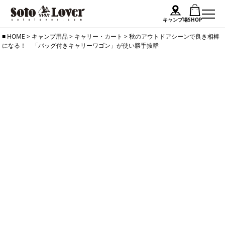
キャンプ場
SHOP
Skip
HOME
>
キャンプ用品
>
キャリー・カート
>
秋のアウトドアシーンで良き相棒
になる！ 「バッグ付きキャリーワゴン」が使い勝手抜群
to
content