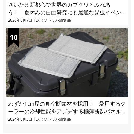
さいたま新都心で世界のカブクワとふれあ
う！ 夏休みの自由研究にも最適な昆虫イベン
ト
2026年8月7日
TEXT: ソトラバ編集部
わずか1cm厚の真空断熱材を採用！ 愛用するク
ーラーの冷却性能をアプデする極薄断熱パネル
の実力とは
2024年8月3日
TEXT: ソトラバ編集部