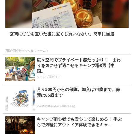
「玄関に〇〇を置いた後に宝くじ買いなさい」簡単に当選
PR(合同会社デジタルファーム )
広々空間でプライベート感たっぷり！ まわ
りを気にせず過ごせるキャンプ場3選【中
国...
キャンプ場ガイド
月々500円からの保障。加入は74歳まで、保
障は85歳まで
PR(愛知県共済生活協同組合)
キャンプ初心者でも安心して楽しめる！ 手ぶ
らで気軽にアウトドア体験できるキャ...