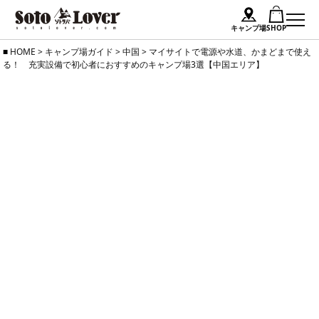
キャンプ場
SHOP
Skip
HOME
>
キャンプ場ガイド
>
中国
>
マイサイトで電源や水道、かまどまで使え
る！ 充実設備で初心者におすすめのキャンプ場3選【中国エリア】
to
content