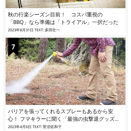
秋の行楽シーズン目前！ コスパ重視の
「BBQ」なら準備は「トライアル」一択だった
2023年8月31日
TEXT: 多田壮一
バリアを張ってくれるスプレーもあるから安
心！ フマキラーに聞く「最強の虫撃退グッズ
vol.4」【キャンプサイトで使う虫よけ】
2023年4月6日
TEXT: 菅沼佐和子