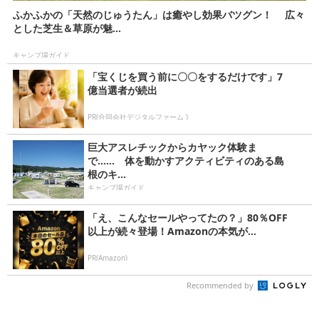
ふかふかの「天然のじゅうたん」は癒やし効果バツグン！ 広々
とした芝生＆草原が魅...
キャンプ場ガイド
「宝くじを買う前に〇〇をするだけです」7
億当選者が続出
PR(合同会社デジタルファーム )
巨大アスレチックからカヤック体験ま
で…… 体を動かすアクティビティのある島
根のキ...
キャンプ場ガイド
「え、こんなセールやってたの？」80％OFF
以上が続々登場！Amazonの本気が...
PR(Amazon)
Recommended by