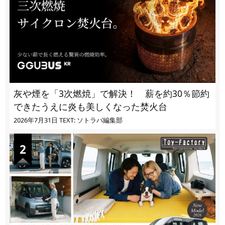
灰や煙を「3次燃焼」で解決！ 薪を約30％節約
できたうえに炎も美しくなった焚火台
2026年7月31日
TEXT: ソトラバ編集部