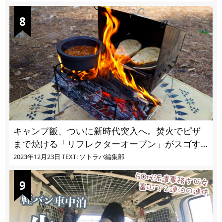
キャンプ飯、ついに新時代突入へ。焚火でピザ
まで焼ける「リフレクターオーブン」がスゴす
ぎる
2023年12月23日
TEXT: ソトラバ編集部