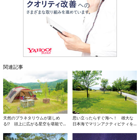
関連記事
天然のプラネタリウムが楽しめ
思い立ったらすぐ海へ！ 雄大な
る!? 頭上に広がる星空を堪能でき
日本海でマリンアクティビティを
る鳥取のキャンプ場3選【中国エリ
満喫できるキャンプ場3選【中国エ
ア】
リア】