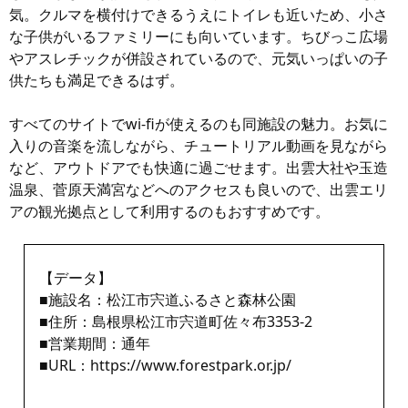
気。クルマを横付けできるうえにトイレも近いため、小さ
な子供がいるファミリーにも向いています。ちびっこ広場
やアスレチックが併設されているので、元気いっぱいの子
供たちも満足できるはず。
すべてのサイトでwi-fiが使えるのも同施設の魅力。お気に
入りの音楽を流しながら、チュートリアル動画を見ながら
など、アウトドアでも快適に過ごせます。出雲大社や玉造
温泉、菅原天満宮などへのアクセスも良いので、出雲エリ
アの観光拠点として利用するのもおすすめです。
【データ】
■施設名：松江市宍道ふるさと森林公園
■住所：島根県松江市宍道町佐々布3353-2
■営業期間：通年
■URL：
https://www.forestpark.or.jp/