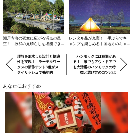
瀬戸内海の夜空に広がる満点の星
レンタル品が充実！ 手ぶらでキ
空！ 抜群の見晴らしを堪能でき
ャンプを楽しめる中国地方のキャ
る広島のキャンプ場3選【中国エリ
ンプ場3選【中国エリア】
ア】
前
Previous:
理想を追求した設計と快適
Next:
ハンモックには種類があ
性を実現！ ラーテルワー
る！ 家でもアウトドアで
の
クスの新作テント3種がス
も大活躍のハンモックの特
記
タイリッシュで機能的
徴と選び方のコツとは
事・
次
あなたにおすすめ
の
記
事