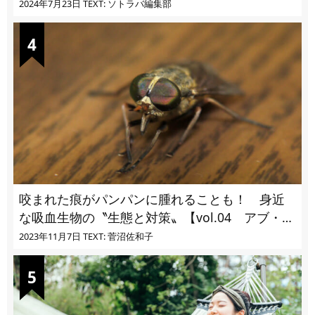
的過ぎる
2024年7月23日
TEXT: ソトラバ編集部
咬まれた痕がパンパンに腫れることも！ 身近
な吸血生物の〝生態と対策〟【vol.04 アブ・ブ
ユ・ヌカカ】
2023年11月7日
TEXT: 菅沼佐和子