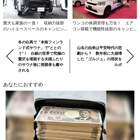
愛犬も家族の一員！ 収納力抜群
ワンコの体調管理も万全！ エア
のハイエースベースのキャンピン
コン搭載で機能性抜群のキャンピ
グカーが魅力たっぷり
ングカーに愛犬も大喜び
前
Previous:
冬の白馬で「本格フィンラ
Next:
ンド式サウナ」で“ととの
山名の由来は平安時代の悲
の
う”！ 白銀の世界で究極の
劇から？ 数年前に大崩壊
記
贅沢を堪能する夫婦ふたり
した「ゴルジュ」の現状を
事・
のサウナ旅に視聴者も癒や
ルポ
される
次
の
あなたにおすすめ
記
事