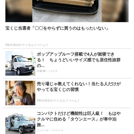
宝くじ当選者「〇〇をやらずに買うのはもったいない」
PR(合同会社デジタルファーム )
ポップアップルーフ搭載で4人が就寝でき
る！ ちょうどいいサイズ感でも居住性抜群
の...
自動車・バイク
売り場じゃ教えてくれない！当たる人だけが
やってる宝くじの習慣
PR(合同会社デジタルファーム )
コンパクトだけど機能性は巨人級！ もはや
クルマに住める「タウンエース」が車中泊
旅...
ニュース・イベント