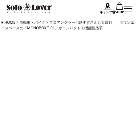
キャンプ場
SHOP
Skip
HOME
>
自動車・バイク
>
プロアングラー川越すずさんも太鼓判！ タウンエ
ースベースの「MONOBOX T-01」がコンパクトで機能性抜群
to
content