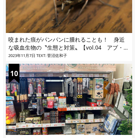
咬まれた痕がパンパンに腫れることも！ 身近
な吸血生物の〝生態と対策〟【vol.04 アブ・ブ
ユ・ヌカカ】
2023年11月7日
TEXT: 菅沼佐和子