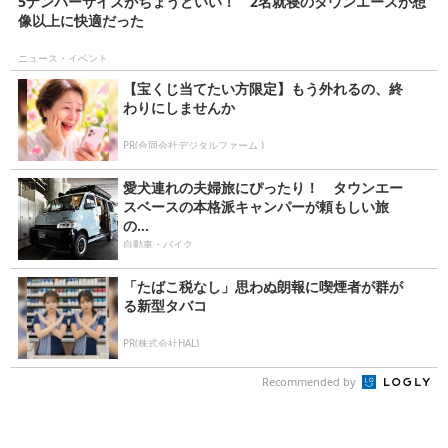
5ナンバーサイズがちょうどいい！ 2名就寝のタウンエースが想
像以上に快適だった
ニュース・イベント
【宝くじ当てたい方限定】もう外れるの、終
わりにしませんか
PR(合同会社デジタルファーム )
愛犬連れの夫婦旅にぴったり！ タウンエー
スベースの本格派キャンパーが頼もしい旅
の...
自動車・バイク
「たばこ税なし」思わぬ朗報に喫煙者が群が
る新型タバコ
PR(株式会社HAL)
Recommended by