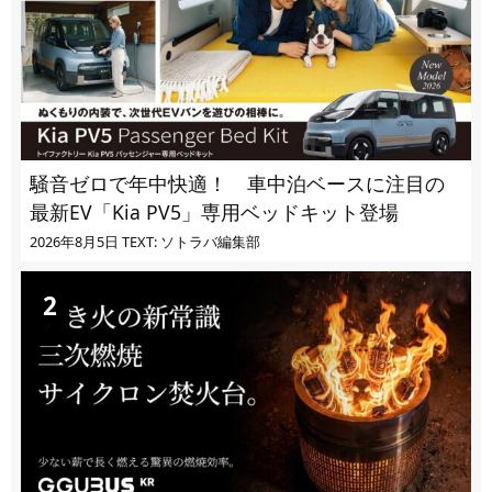
騒音ゼロで年中快適！ 車中泊ベースに注目の
最新EV「Kia PV5」専用ベッドキット登場
2026年8月5日
TEXT: ソトラバ編集部