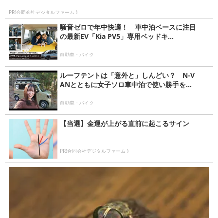
PR(合同会社デジタルファーム )
騒音ゼロで年中快適！ 車中泊ベースに注目
の最新EV「Kia PV5」専用ベッドキ...
自動車・バイク
ルーフテントは「意外と」しんどい？ N-V
ANとともに女子ソロ車中泊で使い勝手を...
自動車・バイク
【当選】金運が上がる直前に起こるサイン
PR(合同会社デジタルファーム )