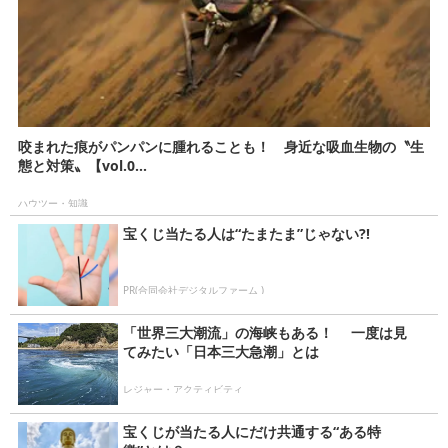
咬まれた痕がパンパンに腫れることも！ 身近な吸血生物の〝生
態と対策〟【vol.0...
ハウツー・知識
宝くじ当たる人は“たまたま”じゃない?!
PR(合同会社デジタルファーム )
「世界三大潮流」の海峡もある！ 一度は見
てみたい「日本三大急潮」とは
レジャー・アクティビティ
宝くじが当たる人にだけ共通する“ある特