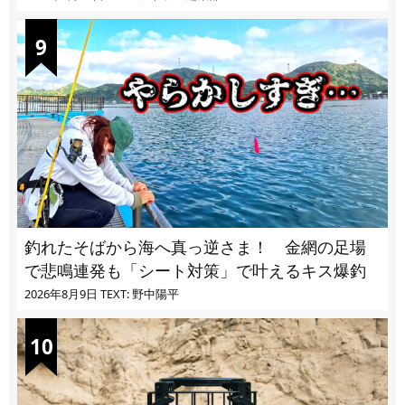
釣れたそばから海へ真っ逆さま！ 金網の足場
で悲鳴連発も「シート対策」で叶えるキス爆釣
2026年8月9日
TEXT: 野中陽平