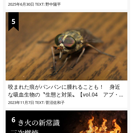
に!?
2025年6月30日
TEXT: 野中陽平
咬まれた痕がパンパンに腫れることも！ 身近
な吸血生物の〝生態と対策〟【vol.04 アブ・ブ
ユ・ヌカカ】
2023年11月7日
TEXT: 菅沼佐和子