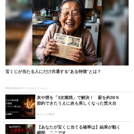
宝くじが当たる人にだけ共通する“ある特徴”とは？
PR(合同会社デジタルファーム )
灰や煙を「3次燃焼」で解決！ 薪を約30％
節約できたうえに炎も美しくなった焚火台
キャンプ用品
【あなたが宝くじ当てる確率は】結果が動く
瞬間、ここです