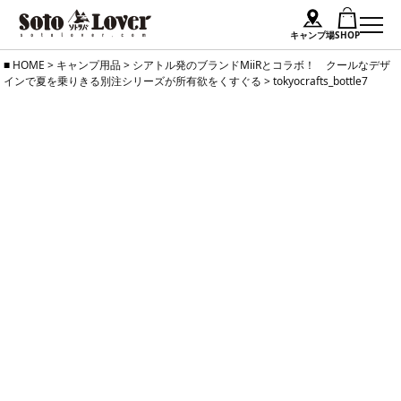
キャンプ場
SHOP
Skip
HOME
>
キャンプ用品
>
シアトル発のブランドMiiRとコラボ！ クールなデザ
インで夏を乗りきる別注シリーズが所有欲をくすぐる
>
tokyocrafts_bottle7
to
content