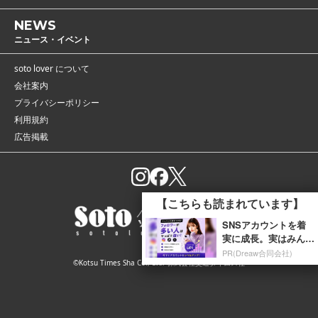
NEWS
ニュース・イベント
soto lover について
会社案内
プライバシーポリシー
利用規約
広告掲載
【こちらも読まれています】
SNSアカウントを着
実に成長。実はみんな
ココ使ってます。
PR(Dreaw合同会社)
©Kotsu Times Sha Co., Ltd. 株式会社交通タイムス社