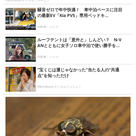
PR(合同会社デジタルファーム )
騒音ゼロで年中快適！ 車中泊ベースに注目
の最新EV「Kia PV5」専用ベッドキ...
自動車・バイク
ルーフテントは「意外と」しんどい？ N-V
ANとともに女子ソロ車中泊で使い勝手を...
自動車・バイク
“宝くじは運じゃなかった”当たる人の“共通
点”を知っただけ
PR(合同会社デジタルファーム )