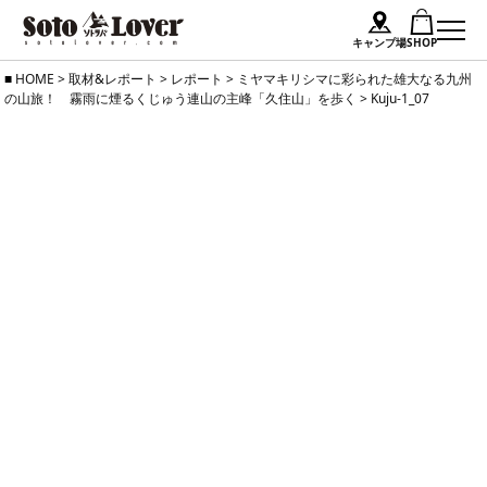
キャンプ場
SHOP
Skip
HOME
>
取材&レポート
>
レポート
>
ミヤマキリシマに彩られた雄大なる九州
の山旅！ 霧雨に煙るくじゅう連山の主峰「久住山」を歩く
>
Kuju-1_07
to
content