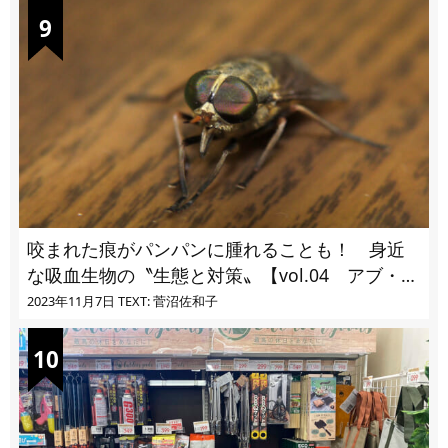
咬まれた痕がパンパンに腫れることも！ 身近
な吸血生物の〝生態と対策〟【vol.04 アブ・ブ
ユ・ヌカカ】
2023年11月7日
TEXT: 菅沼佐和子