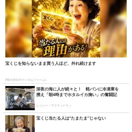
宝くじを知らないまま買う人ほど、外れ続けます
PR(合同会社デジタルファーム)
深夜の海に人が続々と！ 軽バンに冷凍庫を
携え「朝4時までホタルイカ掬い」の奮闘記
レジャー・アクティビティ
宝くじ当たる人は“たまたま”じゃない