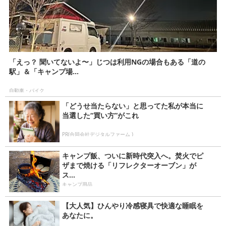
「えっ？ 聞いてないよ〜」じつは利用NGの場合もある「道の
駅」＆「キャンプ場...
自動車・バイク
「どうせ当たらない」と思ってた私が本当に
当選した“買い方”がこれ
PR(合同会社デジタルファーム )
キャンプ飯、ついに新時代突入へ。焚火でピ
ザまで焼ける「リフレクターオーブン」が
ス...
キャンプ用品
【大人気】ひんやり冷感寝具で快適な睡眠を
あなたに。