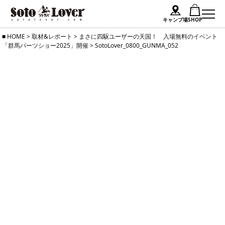
キャンプ場
SHOP
Skip
HOME
>
取材&レポート
>
まさに四駆ユーザーの天国！ 入場無料のイベント
「群馬パーツショー2025」開催
>
SotoLover_0800_GUNMA_052
to
content