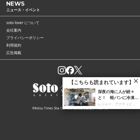
NEWS
ニュース・イベント
soto lover について
会社案内
プライバシーポリシー
利用規約
広告掲載
【こちらも読まれています】
深夜の海に人が続々
と！ 軽バンに冷凍庫
を携え「朝4時までホ
レジャー・アクティビティ
©Kotsu Times Sha Co., Ltd. 株式会社交通タイムス社
タルイカ掬い」の奮闘
記