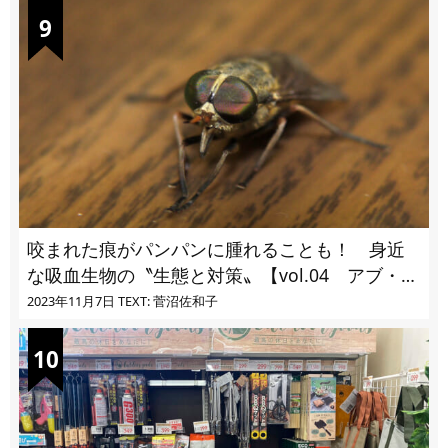
咬まれた痕がパンパンに腫れることも！ 身近
な吸血生物の〝生態と対策〟【vol.04 アブ・ブ
ユ・ヌカカ】
2023年11月7日
TEXT: 菅沼佐和子