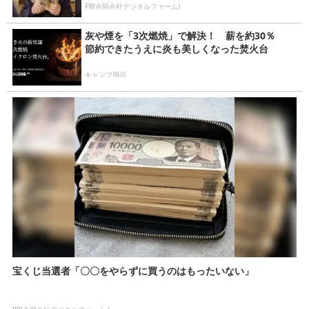
PR(合同会社デジタルファーム)
灰や煙を「3次燃焼」で解決！ 薪を約30％
節約できたうえに炎も美しくなった焚火台
キャンプ用品
宝くじ当選者「〇〇をやらずに買うのはもったいない」