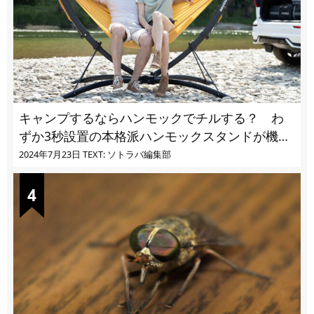
キャンプするならハンモックでチルする？ わ
ずか3秒設置の本格派ハンモックスタンドが機能
的過ぎる
2024年7月23日
TEXT: ソトラバ編集部