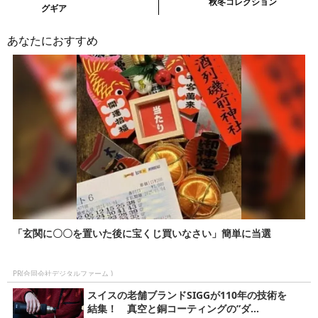
秋冬コレクション
事・
グギア
次
あなたにおすすめ
の
記
事
「玄関に〇〇を置いた後に宝くじ買いなさい」簡単に当選
PR(合同会社デジタルファーム )
スイスの老舗ブランドSIGGが110年の技術を
結集！ 真空と銅コーティングの”ダ...