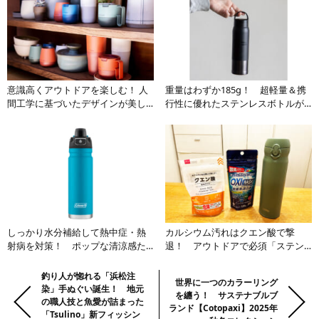
意識高くアウトドアを楽しむ！ 人
重量はわずか185g！ 超軽量＆携
間工学に基づいたデザインが美し
行性に優れたステンレスボトルが
い!! 地球に優しいステンレスボト
アクティブ派の頼もしい存在に
ル
しっかり水分補給して熱中症・熱
カルシウム汚れはクエン酸で撃
射病を対策！ ポップな清涼感た
退！ アウトドアで必須「ステン
っぷりの真空二重構造のステンレ
レスボトル」洗浄の極意とは
スボトルが手放せない
前
Previous:
釣り人が惚れる「浜松注
Next:
世界に一つのカラーリング
染」手ぬぐい誕生！ 地元
の
を纏う！ サステナブルブ
の職人技と魚愛が詰まった
ランド【Cotopaxi】2025年
記
「Tsulino」新フィッシン