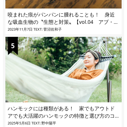
咬まれた痕がパンパンに腫れることも！ 身近
な吸血生物の〝生態と対策〟【vol.04 アブ・ブ
ユ・ヌカカ】
2023年11月7日
TEXT: 菅沼佐和子
ハンモックには種類がある！ 家でもアウトド
アでも大活躍のハンモックの特徴と選び方のコ
ツとは
2025年5月6日
TEXT: 野中陽平