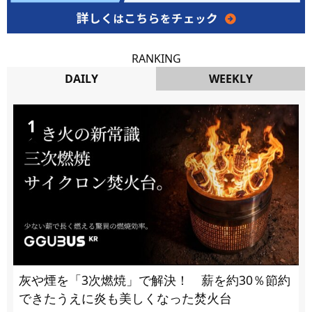
RANKING
DAILY
WEEKLY
DAILY
灰や煙を「3次燃焼」で解決！ 薪を約30％節約
できたうえに炎も美しくなった焚火台