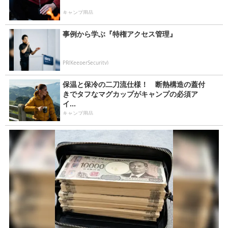
キャンプ用品
事例から学ぶ『特権アクセス管理』
PR(KeeperSecurity)
保温と保冷の二刀流仕様！ 断熱構造の蓋付
きでタフなマグカップがキャンプの必須ア
イ...
キャンプ用品