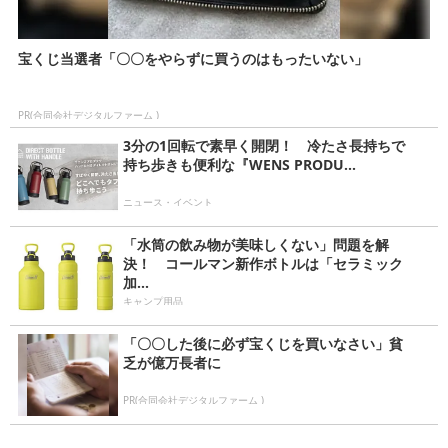
宝くじ当選者「〇〇をやらずに買うのはもったいない」
PR(合同会社デジタルファーム )
3分の1回転で素早く開閉！ 冷たさ長持ちで
持ち歩きも便利な『WENS PRODU...
ニュース・イベント
「水筒の飲み物が美味しくない」問題を解
決！ コールマン新作ボトルは「セラミック
加...
キャンプ用品
「〇〇した後に必ず宝くじを買いなさい」貧
乏が億万長者に
PR(合同会社デジタルファーム )