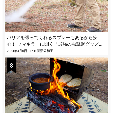
バリアを張ってくれるスプレーもあるから安
心！ フマキラーに聞く「最強の虫撃退グッズ
vol.4」【キャンプサイトで使う虫よけ】
2023年4月6日
TEXT: 菅沼佐和子