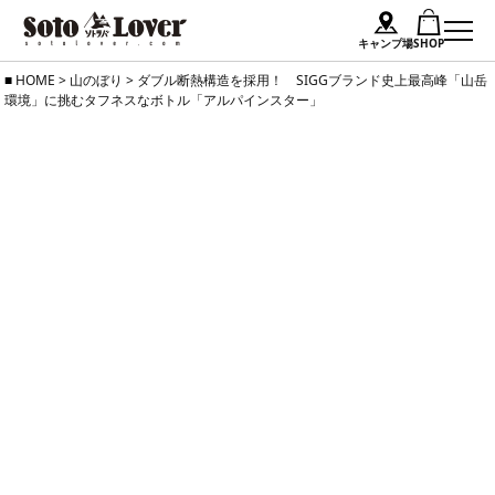
キャンプ場
SHOP
Skip
HOME
>
山のぼり
>
ダブル断熱構造を採用！ SIGGブランド史上最高峰「山岳
環境」に挑むタフネスなボトル「アルパインスター」
to
content