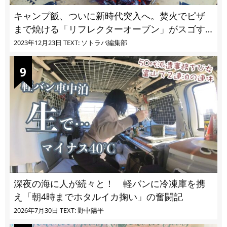
キャンプ飯、ついに新時代突入へ。焚火でピザ
まで焼ける「リフレクターオーブン」がスゴす
ぎる
2023年12月23日
TEXT: ソトラバ編集部
深夜の海に人が続々と！ 軽バンに冷凍庫を携
え「朝4時までホタルイカ掬い」の奮闘記
2026年7月30日
TEXT: 野中陽平