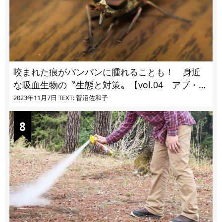
咬まれた痕がパンパンに腫れることも！ 身近
な吸血生物の〝生態と対策〟【vol.04 アブ・ブ
ユ・ヌカカ】
2023年11月7日
TEXT: 菅沼佐和子