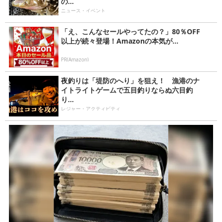
の...
ニュース・イベント
「え、こんなセールやってたの？」80％OFF
以上が続々登場！Amazonの本気が...
PR(Amazon)
夜釣りは「堤防のへり」を狙え！ 漁港のナ
イトライトゲームで五目釣りならぬ六目釣
り...
レジャー・アクティビティ