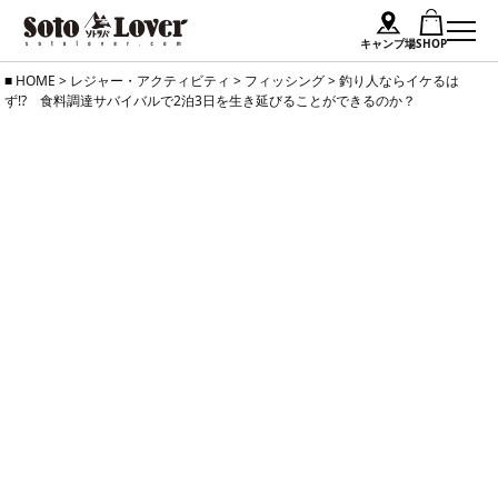
キャンプ場
SHOP
Skip
HOME
>
レジャー・アクティビティ
>
フィッシング
>
釣り人ならイケるは
ず!? 食料調達サバイバルで2泊3日を生き延びることができるのか？
to
content