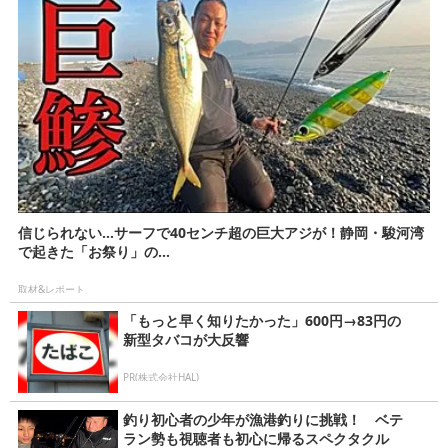
信じられない…サーフで40センチ超の巨大アジが！静岡・駿河湾
で起きた「お祭り」の...
取材&レポート
「もっと早く知りたかった」600円→83円の
新型タバコが大反響
PR(株式会社HAL)
釣り初心者の少年が漁港釣りに挑戦！ ベテ
ラン勢も視聴者も初心に帰るスペクタクル