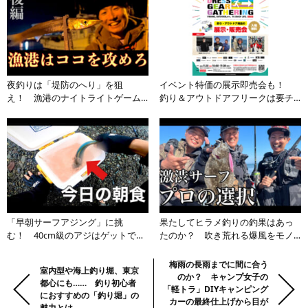
夜釣りは「堤防のへり」を狙
イベント特価の展示即売会も！
え！ 漁港のナイトライトゲーム
釣り＆アウトドアフリークは要チ
で五目釣りならぬ六目釣りで大爆
ェックの「DRESS GEAR
釣
GATHERING」を見逃すな
「早朝サーフアジング」に挑
果たしてヒラメ釣りの釣果はあっ
む！ 40cm級のアジはゲットでき
たのか？ 吹き荒れる爆風をモノ
たのか……、果たしてその釣果や如
ともしないスーパーアングラーの
何に？
超絶テクニックに視聴者も感心し
前
Previous:
Next:
梅雨の長雨までに間に合う
室内型や海上釣り堀、東京
きり
のか？ キャンプ女子の
の
都心にも…… 釣り初心者
「軽トラ」DIYキャンピング
におすすめの「釣り堀」の
記
カーの最終仕上げから目が
魅力とは