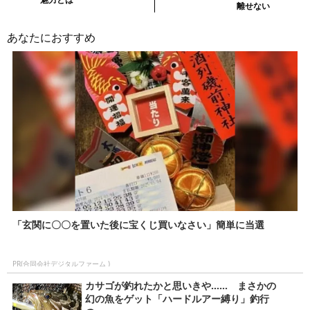
事・
離せない
次
あなたにおすすめ
の
記
事
「玄関に〇〇を置いた後に宝くじ買いなさい」簡単に当選
PR(合同会社デジタルファーム )
カサゴが釣れたかと思いきや…… まさかの
幻の魚をゲット「ハードルアー縛り」釣行