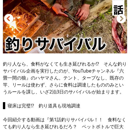
釣り人なら、食料がなくても生き延びれるか!? そんな釣り
サバイバル企画を実行したのが、YouTubeチャンネル『六
畳一間の狼』のハヤマさん。テント、タープなし、既存の
竿、リールは使わず、さらに食料は調達したもののみとい
うルールを課し、いざ2泊3日のサバイバルが始まります。
寝床は完璧!? 釣り道具も現地調達
今回紹介する動画は『第1話釣りサバイバル！！ 食料なく
ても釣り人なら生き延びれるだろ？ ペットボトルで巨大