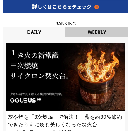
RANKING
DAILY
WEEKLY
DAILY
灰や煙を「3次燃焼」で解決！ 薪を約30％節約
できたうえに炎も美しくなった焚火台