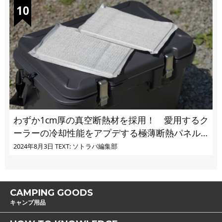
わずか1cm厚の真空断熱材を採用！ 愛用するク
ーラーの冷却性能をアプデする極薄断熱パネル
の実力とは
2024年8月3日
TEXT: ソトラバ編集部
CAMPING GOODS
キャンプ用品