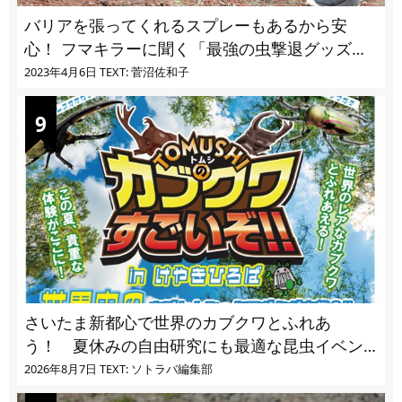
バリアを張ってくれるスプレーもあるから安
心！ フマキラーに聞く「最強の虫撃退グッズ
vol.4」【キャンプサイトで使う虫よけ】
2023年4月6日
TEXT: 菅沼佐和子
さいたま新都心で世界のカブクワとふれあ
う！ 夏休みの自由研究にも最適な昆虫イベン
ト
2026年8月7日
TEXT: ソトラバ編集部