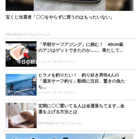
宝くじ当選者「〇〇をやらずに買うのはもったいない」
PR(合同会社デジタルファーム )
「早朝サーフアジング」に挑む！ 40cm級
のアジはゲットできたのか……、果たして...
レジャー・アクティビティ
ヒラメを釣りたい！ 釣り好き男性4人の
「週末サーフ釣り」動画に注目、驚きの魚た
ち...
レジャー・アクティビティ
玄関に〇〇置いてる人は金運落ちてます…金
運を上げる方法とは
PR(合同会社デジタルファーム )