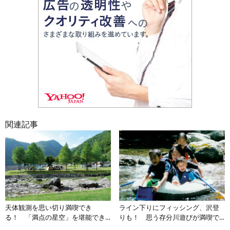
関連記事
天体観測を思い切り満喫でき
ライン下りにフィッシング、沢登
る！ 「満点の星空」を堪能でき
りも！ 思う存分川遊びが満喫で
るキャンプ場3選【北陸エリア】
きる埼玉のキャンプ場3選【南関東