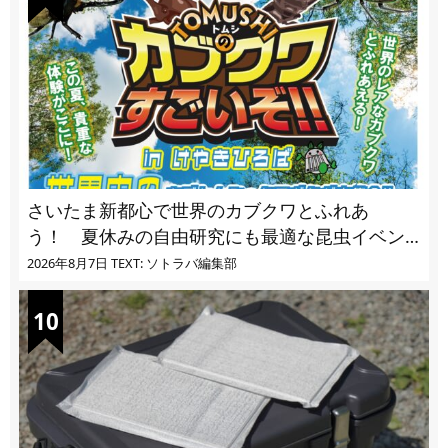
さいたま新都心で世界のカブクワとふれあ
う！ 夏休みの自由研究にも最適な昆虫イベン
ト
2026年8月7日
TEXT: ソトラバ編集部