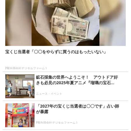
宝くじ当選者「〇〇をやらずに買うのはもったいない」
PR(合同会社デジタルファーム )
鉱石採集の世界へようこそ！ アウトドア好
きも必見の2025年夏アニメ『瑠璃の宝石...
ニュース・イベント
「2027年の宝くじ当選者は〇〇です」占い師
が暴露
PR(合同会社デジタルファーム )