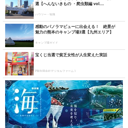
選【へんないきもの ・爬虫類編 vol....
ハウツー・知識
感動のパノラマビューに出会える！ 絶景が
魅力の熊本のキャンプ場3選【九州エリア】
キャンプ場ガイド
宝くじ当選で貧乏女性が人生変えた実話
PR(合同会社デジタルファーム )