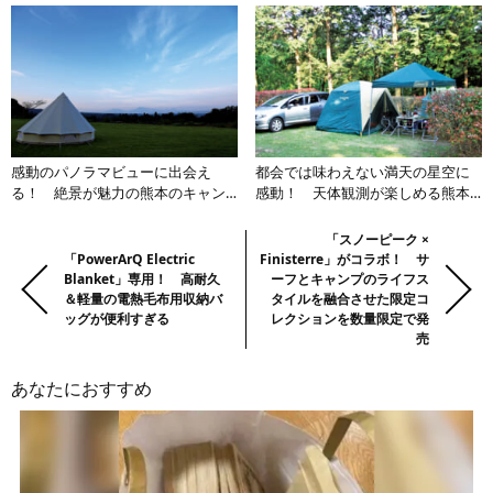
エリア】
感動のパノラマビューに出会え
都会では味わえない満天の星空に
る！ 絶景が魅力の熊本のキャン
感動！ 天体観測が楽しめる熊本
プ場3選【九州エリア】
のキャンプ場3選【九州エリア】
前
Previous:
Next:
「スノーピーク ×
「PowerArQ Electric
Finisterre」がコラボ！ サ
の
Blanket」専用！ 高耐久
ーフとキャンプのライフス
記
＆軽量の電熱毛布用収納バ
タイルを融合させた限定コ
事・
ッグが便利すぎる
レクションを数量限定で発
売
次
の
あなたにおすすめ
記
事