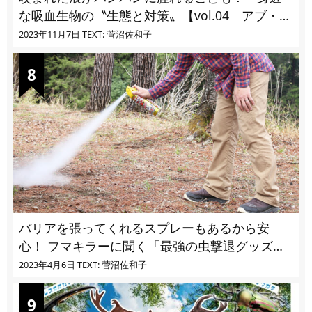
な吸血生物の〝生態と対策〟【vol.04 アブ・ブ
ユ・ヌカカ】
2023年11月7日
TEXT: 菅沼佐和子
バリアを張ってくれるスプレーもあるから安
心！ フマキラーに聞く「最強の虫撃退グッズ
vol.4」【キャンプサイトで使う虫よけ】
2023年4月6日
TEXT: 菅沼佐和子