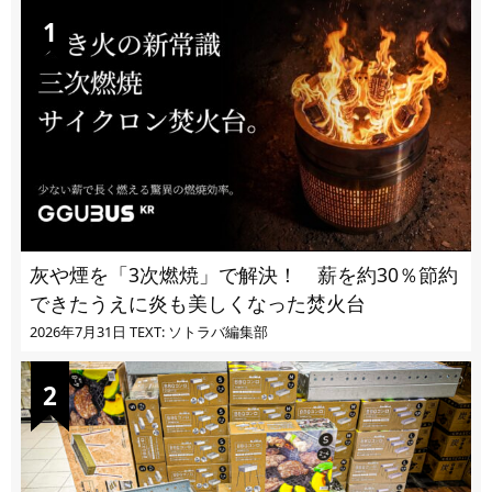
灰や煙を「3次燃焼」で解決！ 薪を約30％節約
できたうえに炎も美しくなった焚火台
2026年7月31日
TEXT: ソトラバ編集部