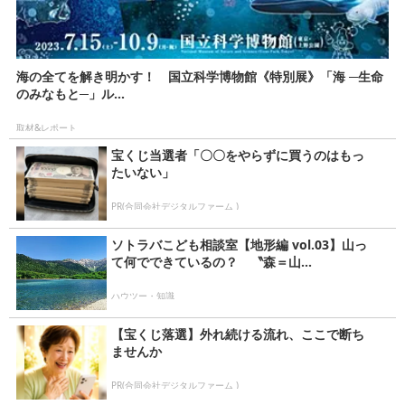
海の全てを解き明かす！ 国立科学博物館《特別展》「海 ─生命
のみなもと─」ル...
取材&レポート
宝くじ当選者「〇〇をやらずに買うのはもっ
たいない」
PR(合同会社デジタルファーム )
ソトラバこども相談室【地形編 vol.03】山っ
て何でできているの？ 〝森＝山...
ハウツー・知識
【宝くじ落選】外れ続ける流れ、ここで断ち
ませんか
PR(合同会社デジタルファーム )