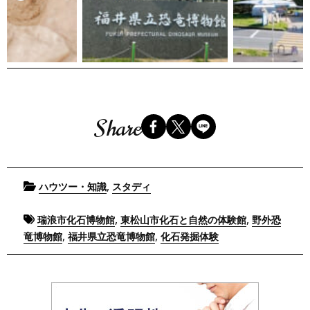
Share
Posted
,
ハウツー・知識
スタディ
in
Tagged
,
,
瑞浪市化石博物館
東松山市化石と自然の体験館
野外恐
,
,
竜博物館
福井県立恐竜博物館
化石発掘体験