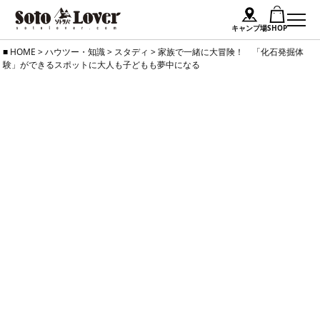
キャンプ場
SHOP
Skip
HOME
>
ハウツー・知識
>
スタディ
>
家族で一緒に大冒険！ 「化石発掘体
験」ができるスポットに大人も子どもも夢中になる
to
content