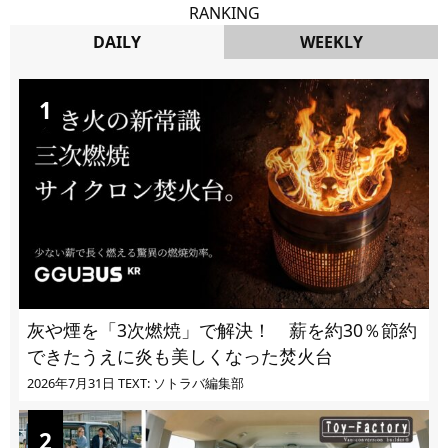
RANKING
DAILY
WEEKLY
DAILY
灰や煙を「3次燃焼」で解決！ 薪を約30％節約
できたうえに炎も美しくなった焚火台
2026年7月31日
TEXT: ソトラバ編集部