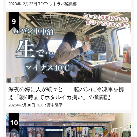
ぎる
2023年12月23日
TEXT: ソトラバ編集部
深夜の海に人が続々と！ 軽バンに冷凍庫を携
え「朝4時までホタルイカ掬い」の奮闘記
2026年7月30日
TEXT: 野中陽平