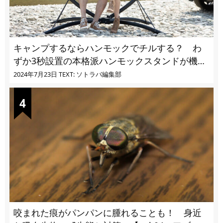
キャンプするならハンモックでチルする？ わ
ずか3秒設置の本格派ハンモックスタンドが機能
的過ぎる
2024年7月23日
TEXT: ソトラバ編集部
咬まれた痕がパンパンに腫れることも！ 身近