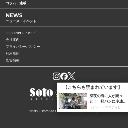
コラム・連載
NEWS
ニュース・イベント
soto lover について
会社案内
プライバシーポリシー
利用規約
広告掲載
【こちらも読まれています】
深夜の海に人が続々
と！ 軽バンに冷凍庫
を携え「朝4時までホ
レジャー・アクティビティ
©Kotsu Times Sha Co., Ltd. 株式会社交通タイムス社
タルイカ掬い」の奮闘
記