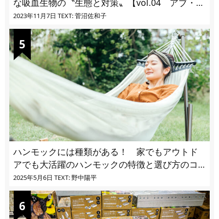
な吸血生物の〝生態と対策〟【vol.04 アブ・ブ
ユ・ヌカカ】
2023年11月7日
TEXT: 菅沼佐和子
ハンモックには種類がある！ 家でもアウトド
アでも大活躍のハンモックの特徴と選び方のコ
ツとは
2025年5月6日
TEXT: 野中陽平