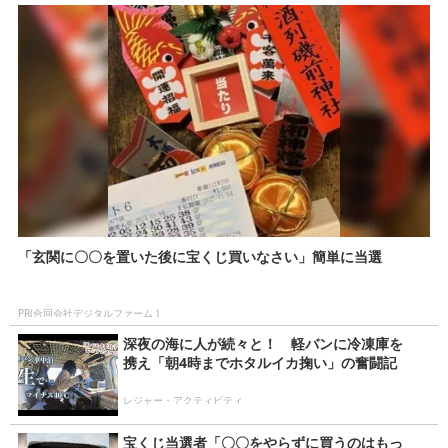
「玄関に〇〇を置いた後に宝くじ買いなさい」簡単に当選
PR(合同会社デジタルファーム )
深夜の海に人が続々と！ 軽バンに冷凍庫を
携え「朝4時までホタルイカ掬い」の奮闘記
レジャー・アクティビティ
宝くじ当選者「〇〇をやらずに買うのはもっ