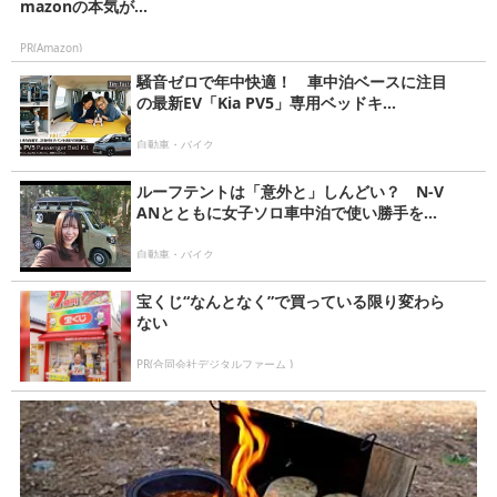
mazonの本気が...
PR(Amazon)
騒音ゼロで年中快適！ 車中泊ベースに注目
の最新EV「Kia PV5」専用ベッドキ...
自動車・バイク
ルーフテントは「意外と」しんどい？ N-V
ANとともに女子ソロ車中泊で使い勝手を...
自動車・バイク
宝くじ“なんとなく”で買っている限り変わら
ない
PR(合同会社デジタルファーム )