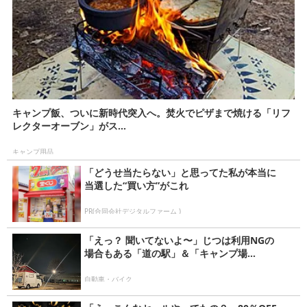
キャンプ飯、ついに新時代突入へ。焚火でピザまで焼ける「リフ
レクターオーブン」がス...
キャンプ用品
「どうせ当たらない」と思ってた私が本当に
当選した“買い方”がこれ
PR(合同会社デジタルファーム )
「えっ？ 聞いてないよ〜」じつは利用NGの
場合もある「道の駅」＆「キャンプ場...
自動車・バイク