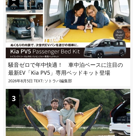
騒音ゼロで年中快適！ 車中泊ベースに注目の
最新EV「Kia PV5」専用ベッドキット登場
2026年8月5日
TEXT: ソトラバ編集部