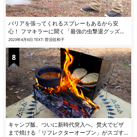
バリアを張ってくれるスプレーもあるから安
心！ フマキラーに聞く「最強の虫撃退グッズ
vol.4」【キャンプサイトで使う虫よけ】
2023年4月6日
TEXT: 菅沼佐和子
キャンプ飯、ついに新時代突入へ。焚火でピザ
まで焼ける「リフレクターオーブン」がスゴす