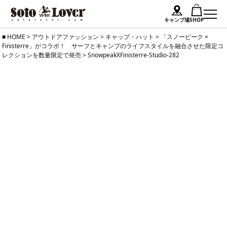
キャンプ場
SHOP
Skip
HOME
>
アウトドアファッション
>
キャップ・ハット
>
「スノーピーク ×
Finisterre」がコラボ！ サーフとキャンプのライフスタイルを融合させた限定コ
to
レクションを数量限定で発売
>
SnowpeakXFinisterre-Studio-282
content