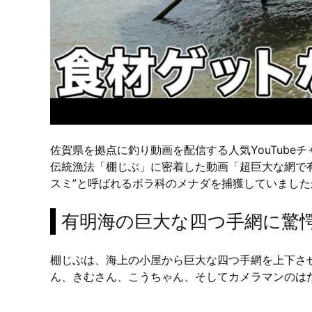
佐賀県を拠点に釣り動画を配信する人気YouTub
伝統漁法「棚じぶ」に密着した動画「超巨大な網で有
スミ”と呼ばれるボラ科のメナダを捕獲していまし
有明海の巨大な四つ手網に驚
棚じぶは、海上の小屋から巨大な四つ手網を上下さ
ん、きむさん、こうちゃん、そしてカメラマンのは