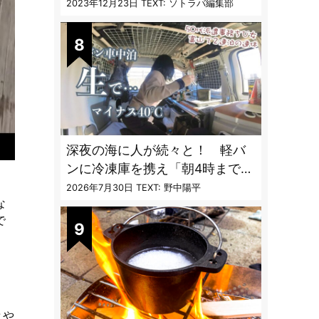
フレクターオーブン」がスゴす
2023年12月23日
TEXT: ソトラバ編集部
ぎる
深夜の海に人が続々と！ 軽バ
ンに冷凍庫を携え「朝4時までホ
タルイカ掬い」の奮闘記
2026年7月30日
TEXT: 野中陽平
な
で
とや