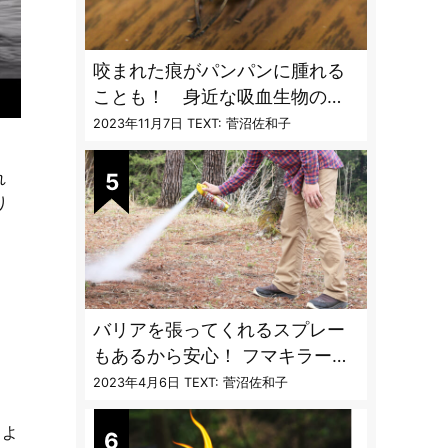
咬まれた痕がパンパンに腫れる
ことも！ 身近な吸血生物の
〝生態と対策〟【vol.04 ア
2023年11月7日
TEXT: 菅沼佐和子
ブ・ブユ・ヌカカ】
れ
り
バリアを張ってくれるスプレー
、
もあるから安心！ フマキラーに
。
聞く「最強の虫撃退グッズ
2023年4月6日
TEXT: 菅沼佐和子
vol.4」【キャンプサイトで使う
、よ
虫よけ】