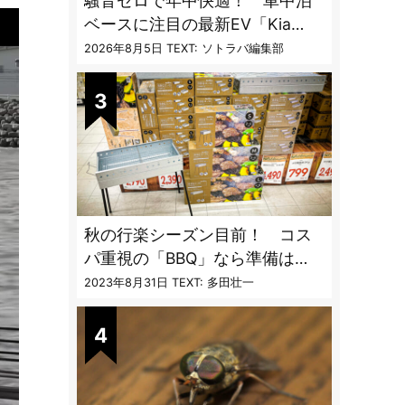
騒音ゼロで年中快適！ 車中泊
ベースに注目の最新EV「Kia
PV5」専用ベッドキット登場
2026年8月5日
TEXT: ソトラバ編集部
秋の行楽シーズン目前！ コス
パ重視の「BBQ」なら準備は
「トライアル」一択だった
2023年8月31日
TEXT: 多田壮一