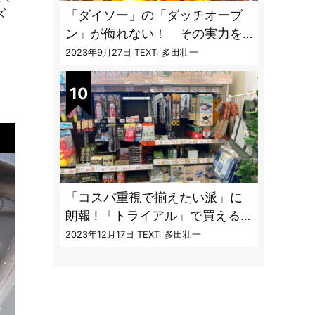
ズ
「ダイソー」の「ダッチオーブ
ン」が侮れない！ その実力を
「炊飯」で検証してみた
2023年9月27日
TEXT: 多田壮一
「コスパ重視で揃えたい派」に
朗報 ! 「トライアル」で買える
キャンプ道具7品
2023年12月17日
TEXT: 多田壮一