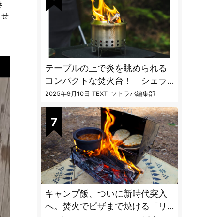
き
見せ
テーブルの上で炎を眺められる
コンパクトな焚火台！ シェラ
カップと重ねて持ち運べる超コ
2025年9月10日
TEXT: ソトラバ編集部
ンパクト収納
キャンプ飯、ついに新時代突入
へ。焚火でピザまで焼ける「リ