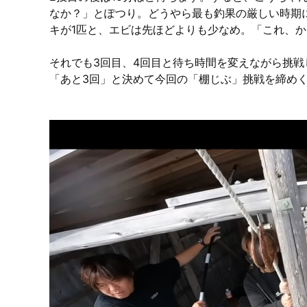
なか？」とぽつり。どうやら最も釣果の厳しい時期
キが1匹と、エビは先ほどよりも少なめ。「これ、
それでも3回目、4回目と待ち時間を変えながら挑
「あと3回」と決めて今回の「棚じぶ」挑戦を締め