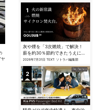
DAILY
灰や煙を「3次燃焼」で解決！
薪を約30％節約できたうえに炎
の
“ヤ
も美しくなった焚火台
2026年7月31日
TEXT: ソトラバ編集部