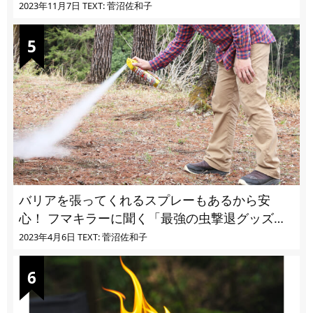
ユ・ヌカカ】
2023年11月7日
TEXT: 菅沼佐和子
バリアを張ってくれるスプレーもあるから安
心！ フマキラーに聞く「最強の虫撃退グッズ
vol.4」【キャンプサイトで使う虫よけ】
2023年4月6日
TEXT: 菅沼佐和子