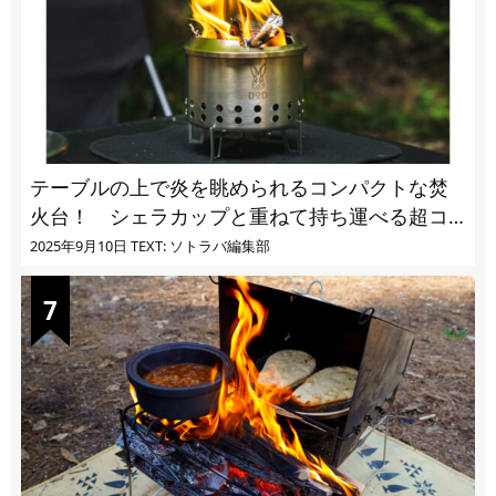
テーブルの上で炎を眺められるコンパクトな焚
火台！ シェラカップと重ねて持ち運べる超コ
ンパクト収納
2025年9月10日
TEXT: ソトラバ編集部