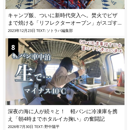
キャンプ飯、ついに新時代突入へ。焚火でピザ
まで焼ける「リフレクターオーブン」がスゴす
ぎる
2023年12月23日
TEXT: ソトラバ編集部
深夜の海に人が続々と！ 軽バンに冷凍庫を携
え「朝4時までホタルイカ掬い」の奮闘記
2026年7月30日
TEXT: 野中陽平