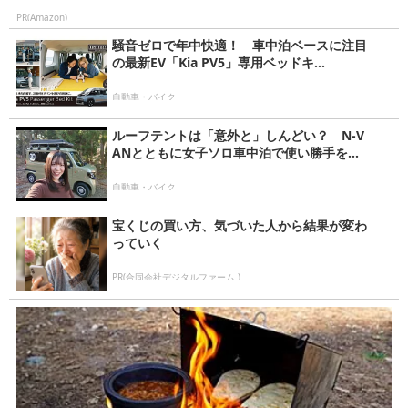
PR(Amazon)
騒音ゼロで年中快適！ 車中泊ベースに注目
の最新EV「Kia PV5」専用ベッドキ...
自動車・バイク
ルーフテントは「意外と」しんどい？ N-V
ANとともに女子ソロ車中泊で使い勝手を...
自動車・バイク
宝くじの買い方、気づいた人から結果が変わ
っていく
PR(合同会社デジタルファーム )