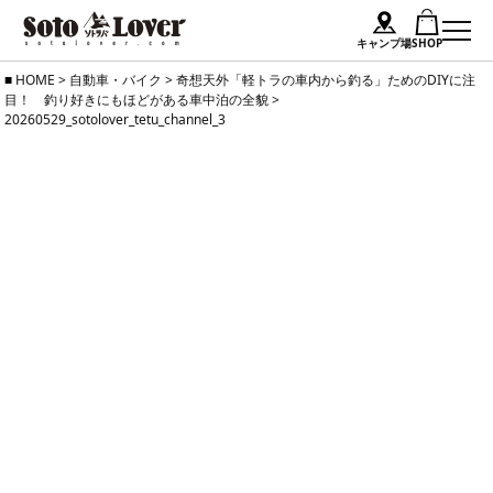
キャンプ場
SHOP
Skip
HOME
>
自動車・バイク
>
奇想天外「軽トラの車内から釣る」ためのDIYに注
目！ 釣り好きにもほどがある車中泊の全貌
>
to
20260529_sotolover_tetu_channel_3
content