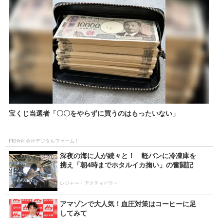
宝くじ当選者「〇〇をやらずに買うのはもったいない」
PR(合同会社デジタルファーム )
深夜の海に人が続々と！ 軽バンに冷凍庫を
携え「朝4時までホタルイカ掬い」の奮闘記
レジャー・アクティビティ
アマゾンで大人気！血圧対策はコーヒーに足
してみて