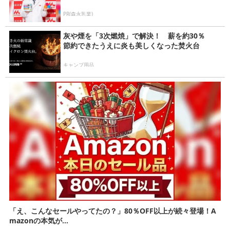
PR(森永乳業)
灰や煙を「3次燃焼」で解決！ 薪を約30％
節約できたうえに炎も美しくなった焚火台
キャンプ用品
「え、こんなセールやってたの？」80％OFF以上が続々登場！A
mazonの本気が...