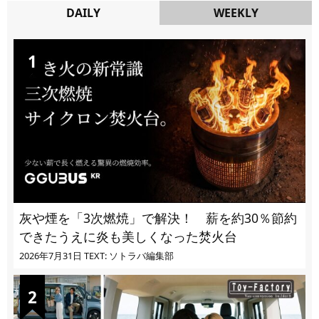
DAILY
WEEKLY
DAILY
灰や煙を「3次燃焼」で解決！ 薪を約30％節約
できたうえに炎も美しくなった焚火台
2026年7月31日
TEXT: ソトラバ編集部