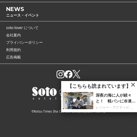
NEWS
ニュース・イベント
soto lover について
会社案内
プライバシーポリシー
利用規約
広告掲載
【こちらも読まれています】
深夜の海に人が続々
と！ 軽バンに冷凍庫
を携え「朝4時までホ
レジャー・アクティビティ
©Kotsu Times Sha Co., Ltd. 株式会社交通タイムス社
タルイカ掬い」の奮闘
記