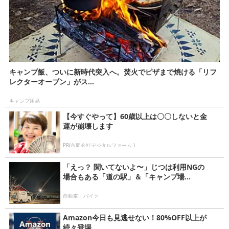
キャンプ飯、ついに新時代突入へ。焚火でピザまで焼ける「リフ
レクターオーブン」がス...
キャンプ用品
【今すぐやって】60歳以上は〇〇しないと金
運が崩壊します
PR(合同会社デジタルファーム )
「えっ？ 聞いてないよ〜」じつは利用NGの
場合もある「道の駅」＆「キャンプ場...
自動車・バイク
Amazon今日も見逃せない！80%OFF以上が
続々登場