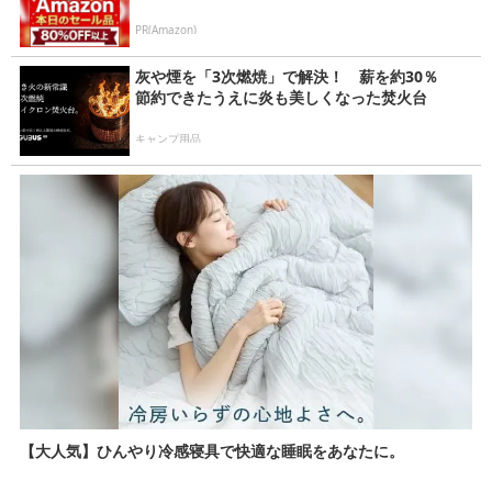
PR(Amazon)
灰や煙を「3次燃焼」で解決！ 薪を約30％
節約できたうえに炎も美しくなった焚火台
キャンプ用品
【大人気】ひんやり冷感寝具で快適な睡眠をあなたに。