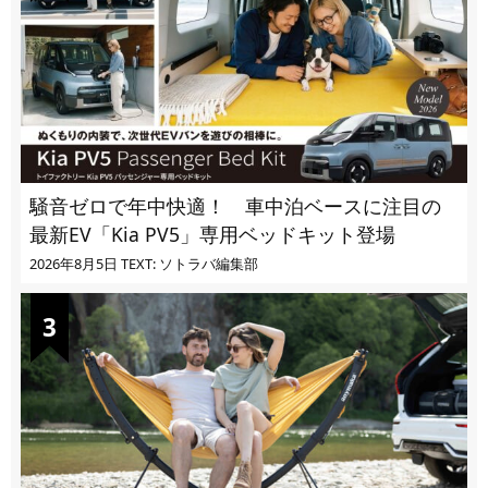
騒音ゼロで年中快適！ 車中泊ベースに注目の
最新EV「Kia PV5」専用ベッドキット登場
2026年8月5日
TEXT: ソトラバ編集部