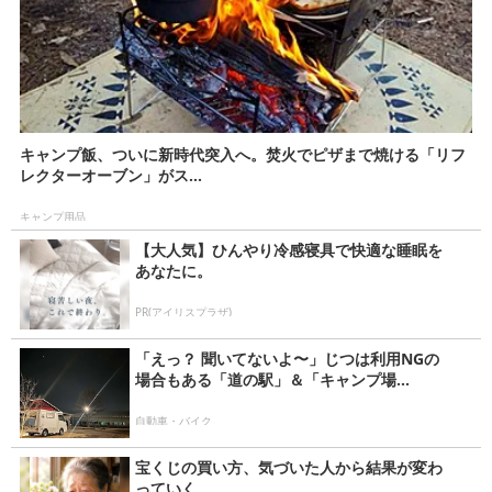
キャンプ飯、ついに新時代突入へ。焚火でピザまで焼ける「リフ
レクターオーブン」がス...
キャンプ用品
【大人気】ひんやり冷感寝具で快適な睡眠を
あなたに。
PR(アイリスプラザ)
「えっ？ 聞いてないよ〜」じつは利用NGの
場合もある「道の駅」＆「キャンプ場...
自動車・バイク
宝くじの買い方、気づいた人から結果が変わ
っていく