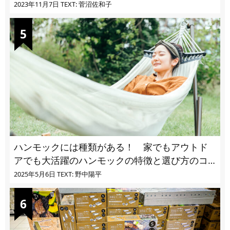
ユ・ヌカカ】
2023年11月7日
TEXT: 菅沼佐和子
ハンモックには種類がある！ 家でもアウトド
アでも大活躍のハンモックの特徴と選び方のコ
ツとは
2025年5月6日
TEXT: 野中陽平