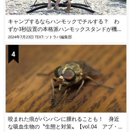
キャンプするならハンモックでチルする？ わ
ずか3秒設置の本格派ハンモックスタンドが機能
的過ぎる
2024年7月23日
TEXT: ソトラバ編集部
咬まれた痕がパンパンに腫れることも！ 身近
な吸血生物の〝生態と対策〟【vol.04 アブ・ブ