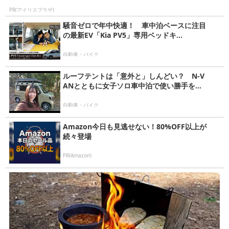
PR(アイリスプラザ)
騒音ゼロで年中快適！ 車中泊ベースに注目
の最新EV「Kia PV5」専用ベッドキ...
自動車・バイク
ルーフテントは「意外と」しんどい？ N-V
ANとともに女子ソロ車中泊で使い勝手を...
自動車・バイク
Amazon今日も見逃せない！80%OFF以上が
続々登場
PR(Amazon)