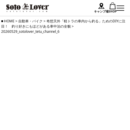
キャンプ場
SHOP
Skip
HOME
>
自動車・バイク
>
奇想天外「軽トラの車内から釣る」ためのDIYに注
目！ 釣り好きにもほどがある車中泊の全貌
>
to
20260529_sotolover_tetu_channel_6
content