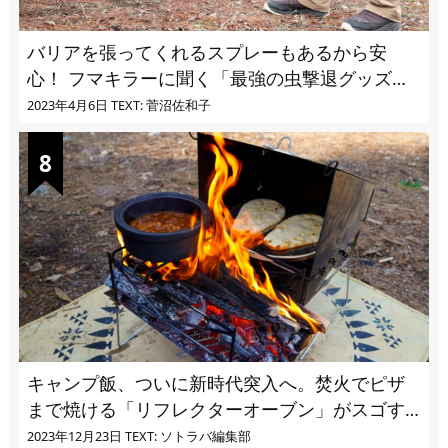
バリアを張ってくれるスプレーもあるから安
心！ フマキラーに聞く「最強の虫撃退グッズ
vol.4」【キャンプサイトで使う虫よけ】
2023年4月6日
TEXT: 菅沼佐和子
キャンプ飯、ついに新時代突入へ。焚火でピザ
まで焼ける「リフレクターオーブン」がスゴす
ぎる
2023年12月23日
TEXT: ソトラバ編集部