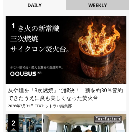
DAILY
WEEKLY
DAILY
灰や煙を「3次燃焼」で解決！ 薪を約30％節約
できたうえに炎も美しくなった焚火台
2026年7月31日
TEXT: ソトラバ編集部