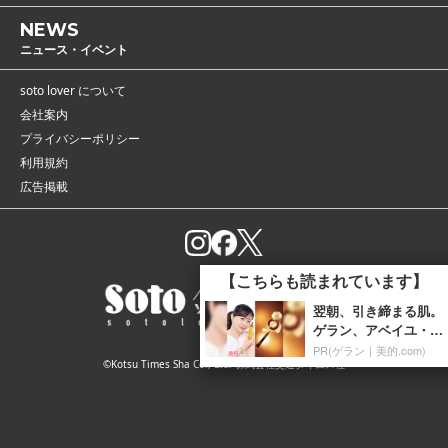
NEWS
ニュース・イベント
soto lover について
会社案内
プライバシーポリシー
利用規約
広告掲載
【こちらも読まれています】
翌朝、引き締まる肌。
ゲラン、アベイユ・ロ
イヤルの新ナイトケア
PR(ゲラン｜美的.com)
©Kotsu Times Sha Co., Ltd. 株式会社交通タイムス社