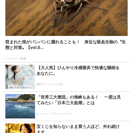
咬まれた痕がパンパンに腫れることも！ 身近な吸血生物の〝生
態と対策〟【vol.0...
ハウツー・知識
【大人気】ひんやり冷感寝具で快適な睡眠を
あなたに。
PR(アイリスプラザ)
「世界三大潮流」の海峡もある！ 一度は見
てみたい「日本三大急潮」とは
レジャー・アクティビティ
宝くじを知らないまま買う人ほど、外れ続け
ます