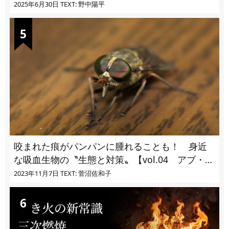
に!?
2025年6月30日
TEXT: 野中陽平
咬まれた痕がパンパンに腫れることも！ 身近
な吸血生物の〝生態と対策〟【vol.04 アブ・ブ
ユ・ヌカカ】
2023年11月7日
TEXT: 菅沼佐和子