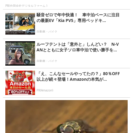
PR(合同会社デジタルファーム )
騒音ゼロで年中快適！ 車中泊ベースに注目
の最新EV「Kia PV5」専用ベッドキ...
自動車・バイク
ルーフテントは「意外と」しんどい？ N-V
ANとともに女子ソロ車中泊で使い勝手を...
自動車・バイク
「え、こんなセールやってたの？」80％OFF
以上が続々登場！Amazonの本気が...
PR(Amazon)