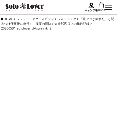
キャンプ場
SHOP
Skip
HOME
>
レジャー・アクティビティ
>
フィッシング
>
「尺アジが釣れた」と聞
きつけ仕事後に急行！ 深夜の堤防で夫婦50匹以上の爆釣記録
>
to
20260531_sotolover_dktsurinikki_2
content