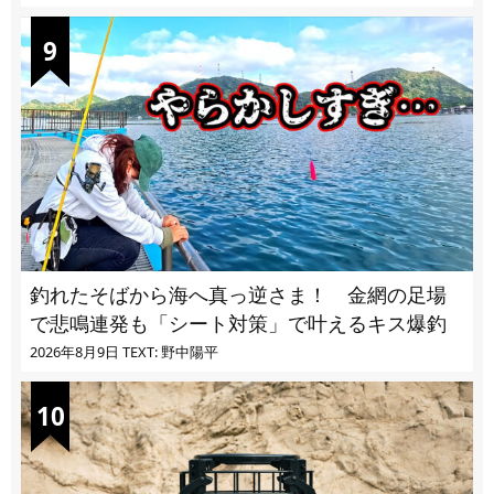
釣れたそばから海へ真っ逆さま！ 金網の足場
で悲鳴連発も「シート対策」で叶えるキス爆釣
2026年8月9日
TEXT: 野中陽平