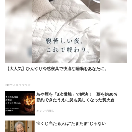
【大人気】ひんやり冷感寝具で快適な睡眠をあなたに。
PR(アイリスプラザ)
灰や煙を「3次燃焼」で解決！ 薪を約30％
節約できたうえに炎も美しくなった焚火台
キャンプ用品
宝くじ当たる人は“たまたま”じゃない