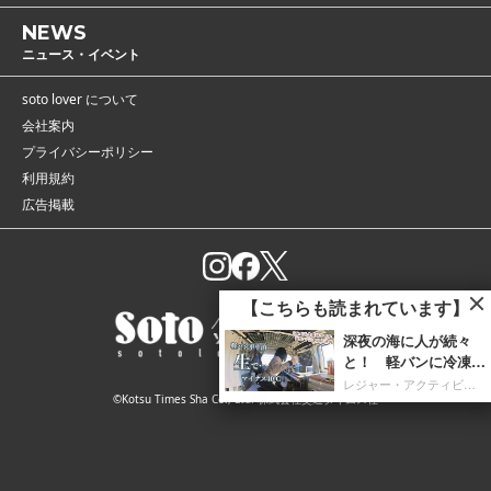
NEWS
ニュース・イベント
soto lover について
会社案内
プライバシーポリシー
利用規約
広告掲載
【こちらも読まれています】
深夜の海に人が続々
と！ 軽バンに冷凍庫
を携え「朝4時までホ
レジャー・アクティビティ
©Kotsu Times Sha Co., Ltd. 株式会社交通タイムス社
タルイカ掬い」の奮闘
記