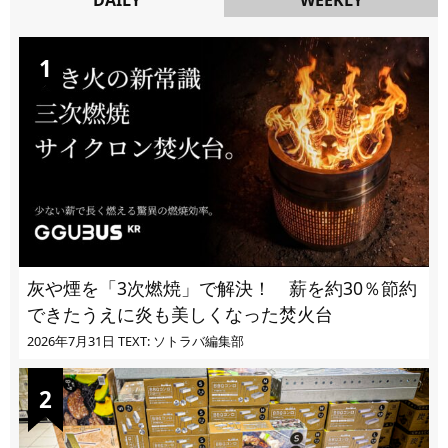
DAILY
灰や煙を「3次燃焼」で解決！ 薪を約30％節約
できたうえに炎も美しくなった焚火台
2026年7月31日
TEXT: ソトラバ編集部