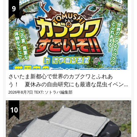
さいたま新都心で世界のカブクワとふれあ
う！ 夏休みの自由研究にも最適な昆虫イベン
ト
2026年8月7日
TEXT: ソトラバ編集部