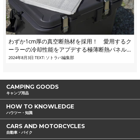
わずか1cm厚の真空断熱材を採用！ 愛用するク
ーラーの冷却性能をアプデする極薄断熱パネル
の実力とは
2024年8月3日
TEXT: ソトラバ編集部
CAMPING GOODS
キャンプ用品
HOW TO KNOWLEDGE
ハウツー・知識
CARS AND MOTORCYCLES
自動車・バイク