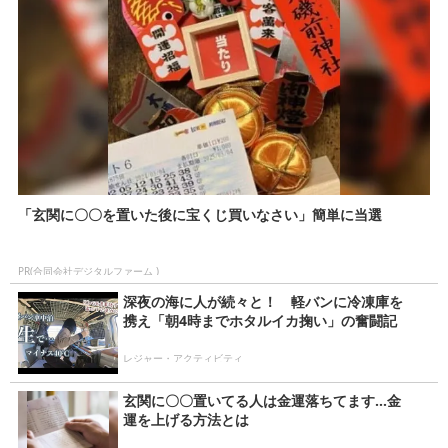
「玄関に〇〇を置いた後に宝くじ買いなさい」簡単に当選
PR(合同会社デジタルファーム )
深夜の海に人が続々と！ 軽バンに冷凍庫を
携え「朝4時までホタルイカ掬い」の奮闘記
レジャー・アクティビティ
玄関に〇〇置いてる人は金運落ちてます…金
運を上げる方法とは