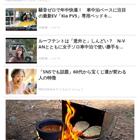
PR(合同会社デジタルファーム )
騒音ゼロで年中快適！ 車中泊ベースに注目
の最新EV「Kia PV5」専用ベッドキ...
自動車・バイク
ルーフテントは「意外と」しんどい？ N-V
ANとともに女子ソロ車中泊で使い勝手を...
自動車・バイク
「SNSでも話題」60代から宝くじ運が変わる
人の特徴
PR(合同会社デジタルファーム )