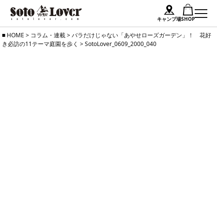
キャンプ場
SHOP
Skip
HOME
>
コラム・連載
>
バラだけじゃない「あやせローズガーデン」！ 花好
き必訪の11テーマ庭園を歩く
>
SotoLover_0609_2000_040
to
content