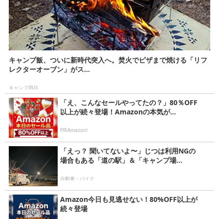
キャンプ飯、ついに新時代突入へ。焚火でピザまで焼ける「リフ
レクターオーブン」がス...
キャンプ用品
「え、こんなセールやってたの？」80％OFF
以上が続々登場！Amazonの本気が...
PR(Amazon)
「えっ？ 聞いてないよ〜」じつは利用NGの
場合もある「道の駅」＆「キャンプ場...
自動車・バイク
Amazon今日も見逃せない！80%OFF以上が
続々登場