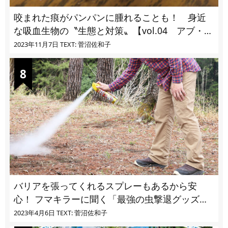
咬まれた痕がパンパンに腫れることも！ 身近
な吸血生物の〝生態と対策〟【vol.04 アブ・ブ
ユ・ヌカカ】
2023年11月7日
TEXT: 菅沼佐和子
バリアを張ってくれるスプレーもあるから安
心！ フマキラーに聞く「最強の虫撃退グッズ
vol.4」【キャンプサイトで使う虫よけ】
2023年4月6日
TEXT: 菅沼佐和子