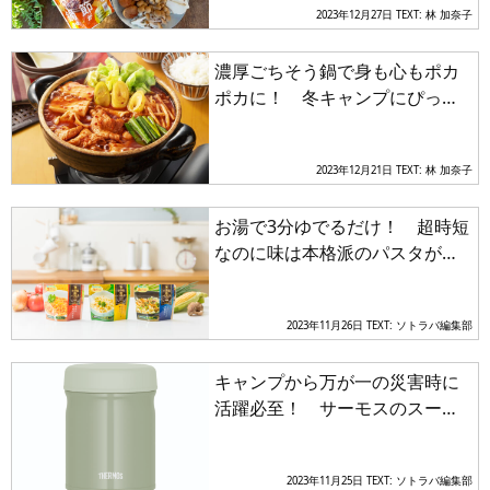
2023年12月27日
TEXT: 林 加奈子
濃厚ごちそう鍋で身も心もポカ
ポカに！ 冬キャンプにぴった
りの貝だしベース＆うまから味
噌の鍋つゆ2種
2023年12月21日
TEXT: 林 加奈子
お湯で3分ゆでるだけ！ 超時短
なのに味は本格派のパスタがキ
ャンプで味わえる
2023年11月26日
TEXT: ソトラバ編集部
キャンプから万が一の災害時に
活躍必至！ サーモスのスープ
ジャーでつくるあったかメニュ
ーをご紹介
2023年11月25日
TEXT: ソトラバ編集部