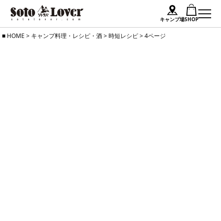
キャンプ場
SHOP
Skip
HOME
>
キャンプ料理・レシピ・酒
>
時短レシピ
>
4ページ
to
content