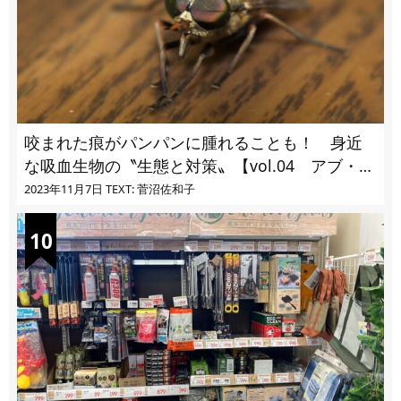
咬まれた痕がパンパンに腫れることも！ 身近
な吸血生物の〝生態と対策〟【vol.04 アブ・ブ
ユ・ヌカカ】
2023年11月7日
TEXT: 菅沼佐和子