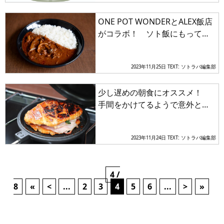
ONE POT WONDERとALEX飯店
がコラボ！ ソト飯にもってこ
いの〝完全無塩〟レトルトカレ
ーが販売開始
2023年11月25日
TEXT: ソトラバ編集部
少し遅めの朝食にオススメ！
手間をかけてるようで意外とカ
ンタンにつくれる手軽スイーツ
レシピ4選
2023年11月24日
TEXT: ソトラバ編集部
4 /
8
«
<
...
2
3
4
5
6
...
>
»