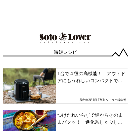
時短レシピ
1台で４役の高機能！ アウトド
アにもうれしいコンパクトでヘ
ルシーなノンフライヤーが登場
2024年2月1日
TEXT: ソトラバ編集部
つけだれいらずで鍋からそのま
まパクッ！ 進化系しゃぶしゃ
ぶの鍋つゆを使ったお手軽キャ