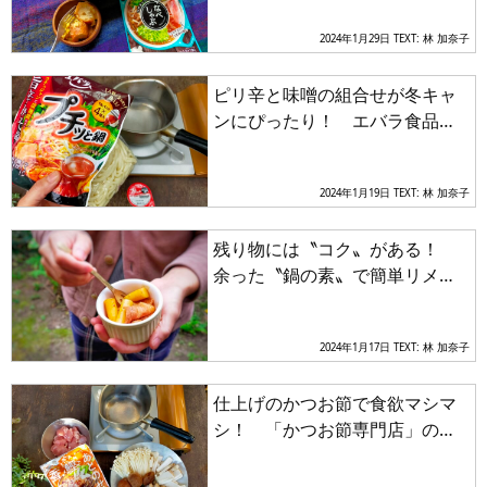
ンプ鍋レシピ
2024年1月29日
TEXT: 林 加奈子
ピリ辛と味噌の組合せが冬キャ
ンにぴったり！ エバラ食品の
「鍋の素」でお手軽キャンプ鍋
レシピ
2024年1月19日
TEXT: 林 加奈子
残り物には〝コク〟がある！
余った〝鍋の素〟で簡単リメイ
ク朝ごはんのススメ
2024年1月17日
TEXT: 林 加奈子
仕上げのかつお節で食欲マシマ
シ！ 「かつお節専門店」のつ
ゆを使ったお「手軽キャンプ
鍋」レシピ２選