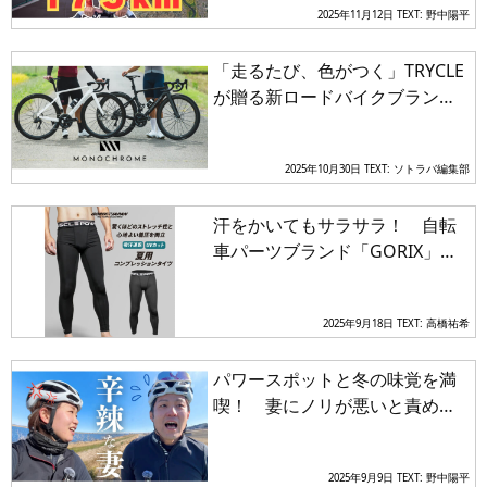
2025年11月12日
TEXT: 野中陽平
「走るたび、色がつく」TRYCLE
が贈る新ロードバイクブランド
「MONOCHROME」が目指す自
転車の“自由”という原点
2025年10月30日
TEXT: ソトラバ編集部
汗をかいてもサラサラ！ 自転
車パーツブランド「GORIX」か
ら夏用コンプレッションタイツ
が登場
2025年9月18日
TEXT: 高橋祐希
パワースポットと冬の味覚を満
喫！ 妻にノリが悪いと責めら
れながらの「絶景ライド」
2025年9月9日
TEXT: 野中陽平