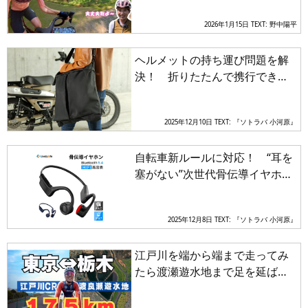
のか!?
2026年1月15日
TEXT: 野中陽平
ヘルメットの持ち運び問題を解
決！ 折りたたんで携行できる
大容量「ライダースヘルメット
トートバッグ」が登場
2025年12月10日
TEXT: 『ソトラバ 小河原』
自転車新ルールに対応！ “耳を
塞がない”次世代骨伝導イヤホン
ついに発売
2025年12月8日
TEXT: 『ソトラバ 小河原』
江戸川を端から端まで走ってみ
たら渡瀬遊水地まで足を延ば
す！ チャレンジ精神全開の
177kmライドから目が離せない