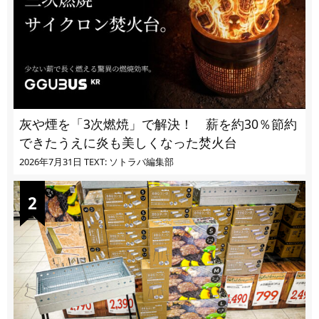
灰や煙を「3次燃焼」で解決！ 薪を約30％節約
できたうえに炎も美しくなった焚火台
2026年7月31日
TEXT: ソトラバ編集部