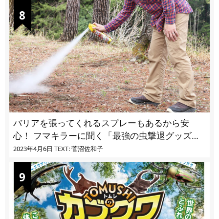
バリアを張ってくれるスプレーもあるから安
心！ フマキラーに聞く「最強の虫撃退グッズ
vol.4」【キャンプサイトで使う虫よけ】
2023年4月6日
TEXT: 菅沼佐和子