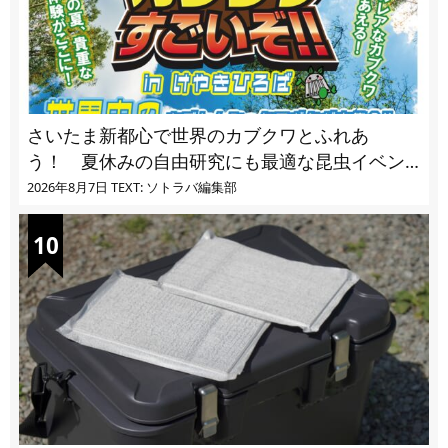
さいたま新都心で世界のカブクワとふれあ
う！ 夏休みの自由研究にも最適な昆虫イベン
ト
2026年8月7日
TEXT: ソトラバ編集部