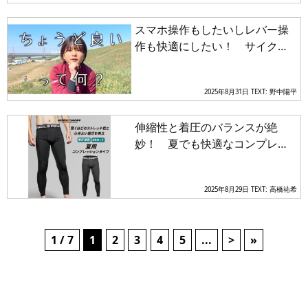
スマホ操作もしたいしレバー操
作も快適にしたい！ サイクリ
ストの悩みを解決する「グロー
ブ選び」とは
2025年8月31日
TEXT: 野中陽平
伸縮性と着圧のバランスが絶
妙！ 夏でも快適なコンプレッ
ションタイツが「GORIX」から
登場
2025年8月29日
TEXT: 高橋祐希
1 / 7
1
2
3
4
5
...
>
»