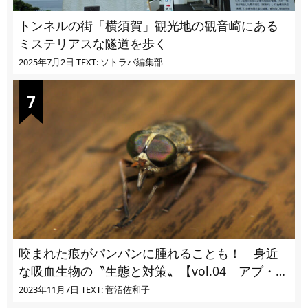
トンネルの街「横須賀」観光地の観音崎にある
ミステリアスな隧道を歩く
2025年7月2日
TEXT: ソトラバ編集部
咬まれた痕がパンパンに腫れることも！ 身近
な吸血生物の〝生態と対策〟【vol.04 アブ・ブ
ユ・ヌカカ】
2023年11月7日
TEXT: 菅沼佐和子