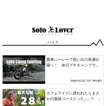
バイク
愛車ハーレーで思い出の長瀬公
園へ！ 休日プチキャンプで味
わう外のカップ麺が最高に美味
い
2026年6月22日
TEXT: 野中陽平
カフェライドに誘われたらまさ
かの激坂コースだった……？ 果
たして目的の店にたどり着ける