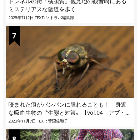
トンネルの街「横須賀」観光地の観音崎にある
ミステリアスな隧道を歩く
2025年7月2日
TEXT: ソトラバ編集部
咬まれた痕がパンパンに腫れることも！ 身近
な吸血生物の〝生態と対策〟【vol.04 アブ・ブ
ユ・ヌカカ】
2023年11月7日
TEXT: 菅沼佐和子