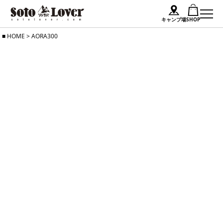
キャンプ場
SHOP
Skip
HOME
>
AORA300
to
content