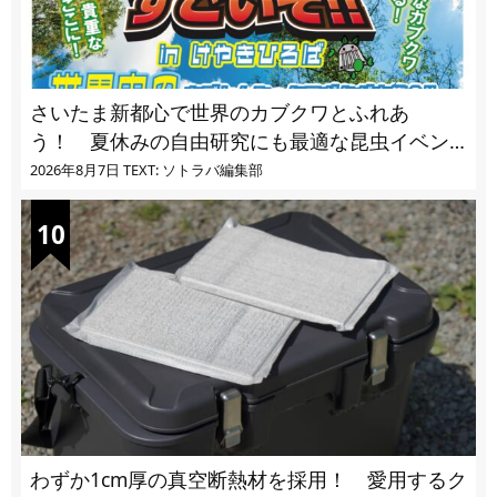
さいたま新都心で世界のカブクワとふれあ
う！ 夏休みの自由研究にも最適な昆虫イベン
ト
2026年8月7日
TEXT: ソトラバ編集部
わずか1cm厚の真空断熱材を採用！ 愛用するク