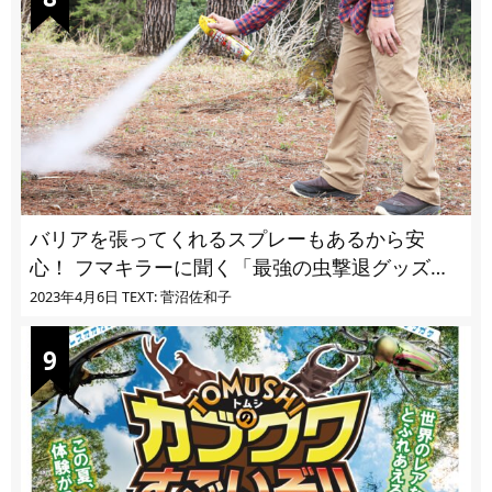
バリアを張ってくれるスプレーもあるから安
心！ フマキラーに聞く「最強の虫撃退グッズ
vol.4」【キャンプサイトで使う虫よけ】
2023年4月6日
TEXT: 菅沼佐和子