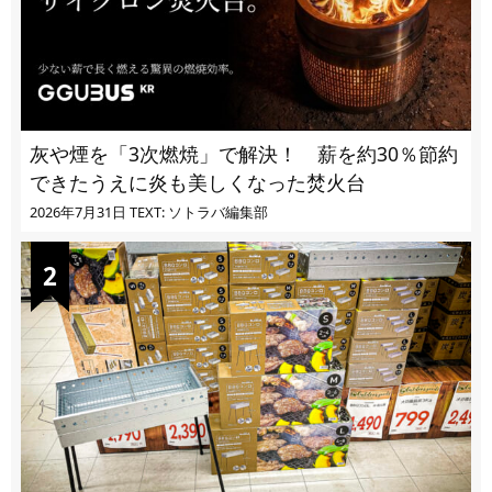
灰や煙を「3次燃焼」で解決！ 薪を約30％節約
できたうえに炎も美しくなった焚火台
2026年7月31日
TEXT: ソトラバ編集部