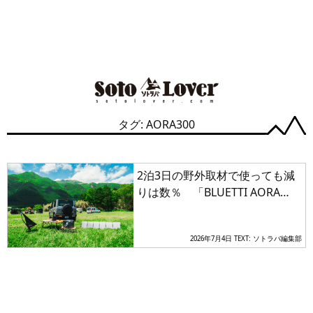
タグ: AORA300
2泊3日の野外取材で使っても減
りは数％ 「BLUETTI AORA
300」が見せた底なしの余裕
2026年7月4日
TEXT: ソトラバ編集部