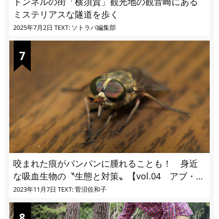
トンネルの街「横須賀」観光地の観音崎にある
ミステリアスな隧道を歩く
2025年7月2日
TEXT: ソトラバ編集部
咬まれた痕がパンパンに腫れることも！ 身近
な吸血生物の〝生態と対策〟【vol.04 アブ・ブ
ユ・ヌカカ】
2023年11月7日
TEXT: 菅沼佐和子