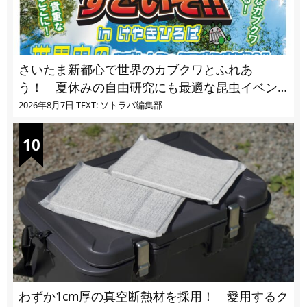
さいたま新都心で世界のカブクワとふれあ
う！ 夏休みの自由研究にも最適な昆虫イベン
ト
2026年8月7日
TEXT: ソトラバ編集部
わずか1cm厚の真空断熱材を採用！ 愛用するク