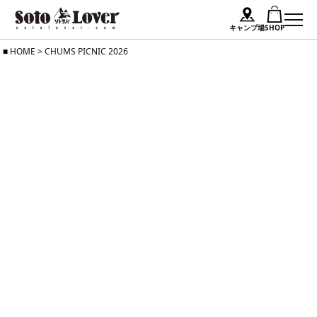
キャンプ場
SHOP
Skip
HOME
>
CHUMS PICNIC 2026
to
content