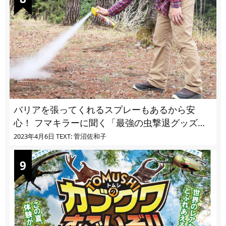
バリアを張ってくれるスプレーもあるから安
心！ フマキラーに聞く「最強の虫撃退グッズ
vol.4」【キャンプサイトで使う虫よけ】
2023年4月6日
TEXT: 菅沼佐和子