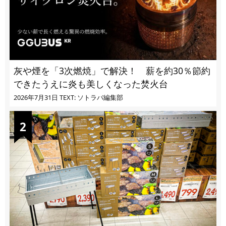
灰や煙を「3次燃焼」で解決！ 薪を約30％節約
できたうえに炎も美しくなった焚火台
2026年7月31日
TEXT: ソトラバ編集部