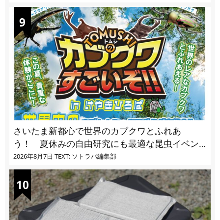
さいたま新都心で世界のカブクワとふれあ
う！ 夏休みの自由研究にも最適な昆虫イベン
ト
2026年8月7日
TEXT: ソトラバ編集部