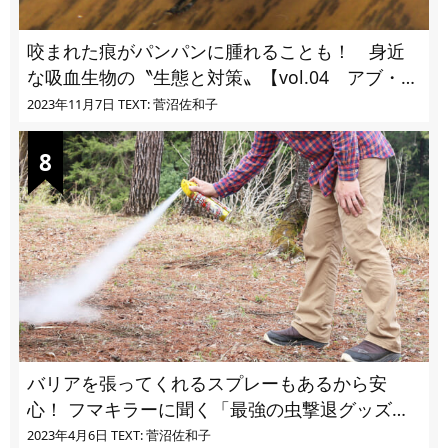
咬まれた痕がパンパンに腫れることも！ 身近
な吸血生物の〝生態と対策〟【vol.04 アブ・ブ
ユ・ヌカカ】
2023年11月7日
TEXT: 菅沼佐和子
バリアを張ってくれるスプレーもあるから安
心！ フマキラーに聞く「最強の虫撃退グッズ
vol.4」【キャンプサイトで使う虫よけ】
2023年4月6日
TEXT: 菅沼佐和子