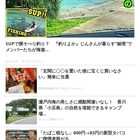
SUPで寝そべり釣り？ 『釣りよか』じんさんが暮らす“秘境”で
メンバーたちが海遊...
レジャー・アクティビティ
「玄関に〇〇を置いた後に宝くじ買いなさ
い」簡単に当選
PR(合同会社デジタルファーム )
瀬戸内海の美しさに感動間違いなし！ 香川
県「小豆島」の自然を堪能できるキャンプ
場...
キャンプ場ガイド
「たばこ税なし」600円→83円の新型タバコ
に喫煙者群がる