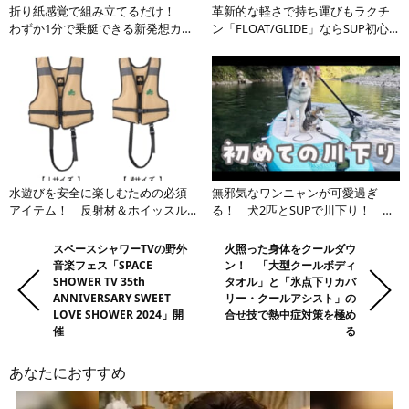
折り紙感覚で組み立てるだけ！
革新的な軽さで持ち運びもラクチ
わずか1分で乗艇できる新発想カヤ
ン「FLOAT/GLIDE」ならSUP初心
ックが世界中で評価される理由と
者でも安心してライディングでき
は
る
水遊びを安全に楽しむための必須
無邪気なワンニャンが可愛過ぎ
アイテム！ 反射材＆ホイッスル
る！ 犬2匹とSUPで川下り！ 犬
を装備したロゴスの「フローティ
猫とのアウトドアライフに癒やさ
ングベスト」
れる
前
Previous:
スペースシャワーTVの野外
Next:
火照った身体をクールダウ
音楽フェス「SPACE
ン！ 「大型クールボディ
の
SHOWER TV 35th
タオル」と「氷点下リカバ
記
ANNIVERSARY SWEET
リー・クールアシスト」の
事・
LOVE SHOWER 2024」開
合せ技で熱中症対策を極め
催
る
次
の
あなたにおすすめ
記
事