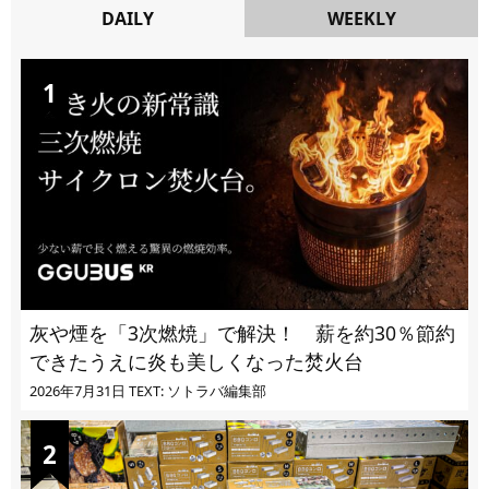
DAILY
WEEKLY
DAILY
灰や煙を「3次燃焼」で解決！ 薪を約30％節約
できたうえに炎も美しくなった焚火台
2026年7月31日
TEXT: ソトラバ編集部