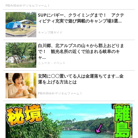
PR(合同会社デジタルファーム )
SUPにバギー、クライミングまで！ アクテ
ィビティ充実で遊び満載のキャンプ場3選...
キャンプ場ガイド
白川郷、北アルプスの山々から郡上おどりま
で！ 観光名所の近くで泊まれる岐阜のキ
ャ...
ニュース・イベント
玄関に〇〇置いてる人は金運落ちてます…金
運を上げる方法とは
PR(合同会社デジタルファーム )