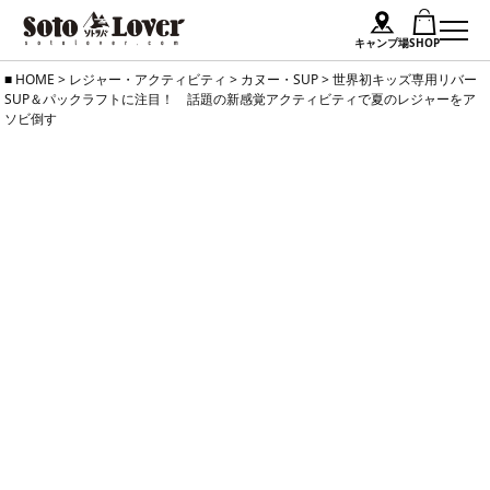
キャンプ場
SHOP
Skip
HOME
>
レジャー・アクティビティ
>
カヌー・SUP
>
世界初キッズ専用リバー
SUP＆パックラフトに注目！ 話題の新感覚アクティビティで夏のレジャーをア
to
ソビ倒す
content