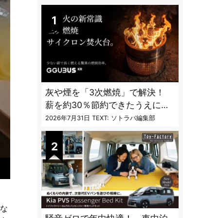
DAILY
灰や煙を「3次燃焼」で解決！
薪を約30％節約できたうえに炎
も美しくなった焚火台
2026年7月31日
TEXT: ソトラバ編集部
うな