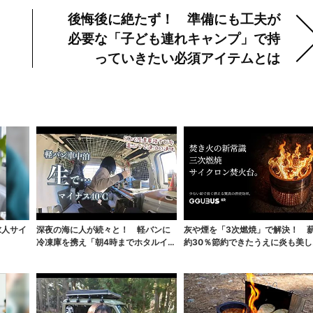
似したい」の声が続出
「対策」
パー」の中身とは
Next:
後悔後に絶たず！ 準備にも工夫が
必要な「子ども連れキャンプ」で持
っていきたい必須アイテムとは
求人サイ
深夜の海に人が続々と！ 軽バンに
灰や煙を「3次燃焼」で解決！ 
冷凍庫を携え「朝4時までホタルイカ
約30％節約できたうえに炎も美し
掬い」の奮闘記
なった焚火台