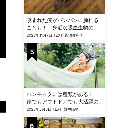
咬まれた痕がパンパンに腫れる
ことも！ 身近な吸血生物の
〝生態と対策〟【vol.04 ア
2023年11月7日
TEXT: 菅沼佐和子
ブ・ブユ・ヌカカ】
ハンモックには種類がある！
家でもアウトドアでも大活躍の
ハンモックの特徴と選び方のコ
2025年5月6日
TEXT: 野中陽平
ツとは