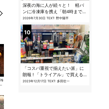
深夜の海に人が続々と！ 軽バ
ンに冷凍庫を携え「朝4時までホ
タルイカ掬い」の奮闘記
2026年7月30日
TEXT: 野中陽平
「コスパ重視で揃えたい派」に
朗報 ! 「トライアル」で買える
薪を
キャンプ道具7品
2023年12月17日
TEXT: 多田壮一
く