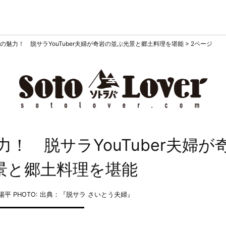
の魅力！ 脱サラYouTuber夫婦が奇岩の並ぶ光景と郷土料理を堪能
>
2ページ
！ 脱サラYouTuber夫婦が
景と郷土料理を堪能
中陽平
PHOTO: 出典：『脱サラ さいとう夫婦』