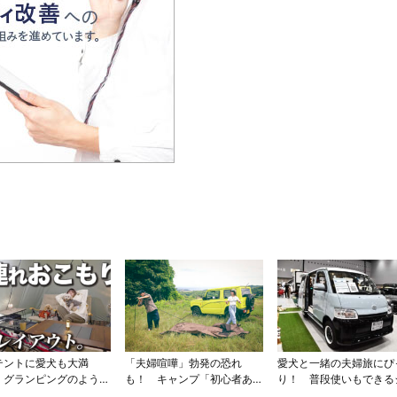
テントに愛犬も大満
「夫婦喧嘩」勃発の恐れ
愛犬と一緒の夫婦旅にぴ
 グランピングのような
も！ キャンプ「初心者ある
り！ 普段使いもできる
落キャンプに視聴者から
ある」の「勘違い」とその
ストサイズの「本格派キ