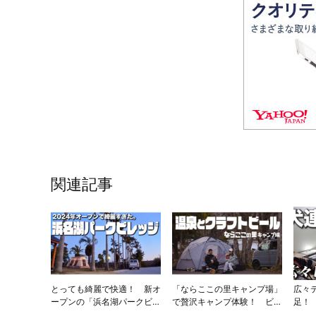
関連記事
とっても綺麗で快適！ 新オ
「ならここの里キャンプ場」
広々
ープンの「浜名湖パークビレ
で贅沢キャンプ体験！ ビア
足！
ッジ」を脱サラ夫婦が徹底レ
ロッジや温泉を備えた敷地を
お洒