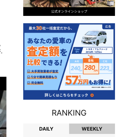
。
が。
RANKING
DAILY
WEEKLY