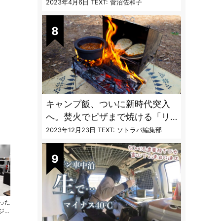
聞く「最強の虫撃退グッズ
2023年4月6日
TEXT: 菅沼佐和子
vol.4」【キャンプサイトで使う
虫よけ】
キャンプ飯、ついに新時代突入
へ。焚火でピザまで焼ける「リ
フレクターオーブン」がスゴす
2023年12月23日
TEXT: ソトラバ編集部
ぎる
った
ジャ
ャン