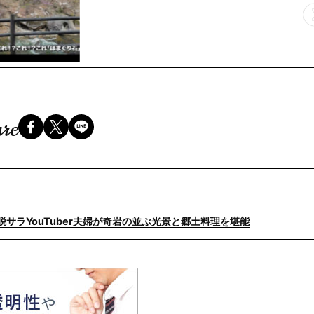
re
サラYouTuber夫婦が奇岩の並ぶ光景と郷土料理を堪能