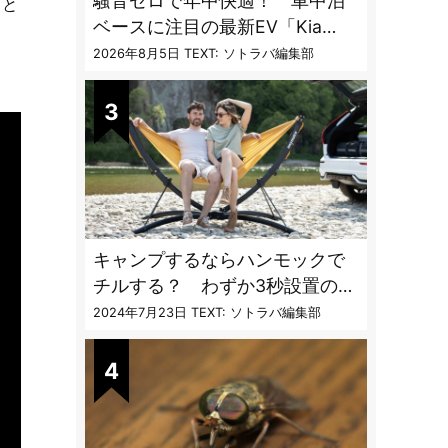
騒音ゼロで年中快適！ 車中泊
」と
ベースに注目の最新EV「Kia
PV5」専用ベッドキット登場
2026年8月5日
TEXT: ソトラバ編集部
キャンプするならハンモックで
チルする？ わずか3秒設置の本
格派ハンモックスタンドが機能
2024年7月23日
TEXT: ソトラバ編集部
的過ぎる