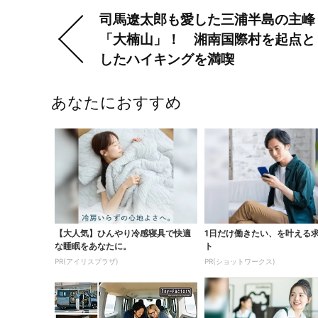
ビュー
仲良し夫婦がのんびり散策
「真
Previous:
前
司馬遼太郎も愛した三浦半島の主峰
「大楠山」！ 湘南国際村を起点と
の
したハイキングを満喫
記
事・
あなたにおすすめ
次
の
記
事
【大人気】ひんやり冷感寝具で快適
1日だけ働きたい、を叶える
な睡眠をあなたに。
ト
PR(アイリスプラザ)
PR(ショットワークス)