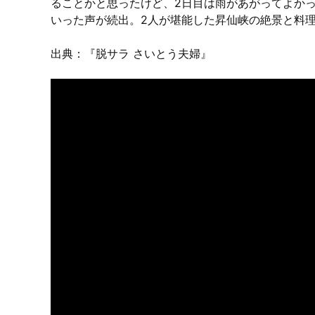
ることかと思ったけど、2日目は雨があがってよか
いった声が続出。2人が堪能した昇仙峡の絶景と料
出典：
『脱サラ さいとう夫婦』