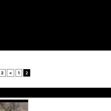
/ 2
<
1
2