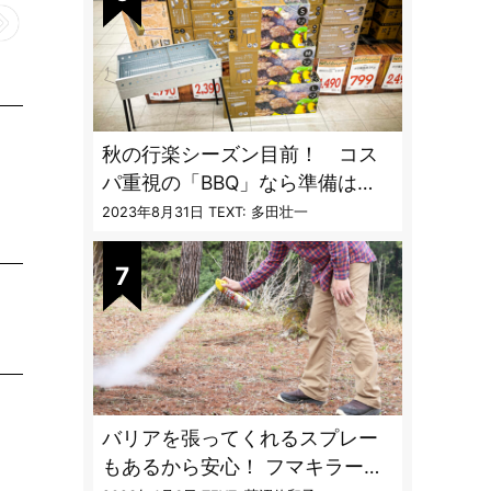
秋の行楽シーズン目前！ コス
パ重視の「BBQ」なら準備は
「トライアル」一択だった
2023年8月31日
TEXT: 多田壮一
バリアを張ってくれるスプレー
もあるから安心！ フマキラーに