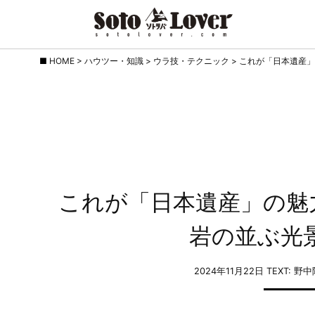
Skip
HOME
>
ハウツー・知識
>
ウラ技・テクニック
>
これが「日本遺産」
to
content
これが「日本遺産」の魅力
岩の並ぶ光
2024年11月22日
TEXT: 野