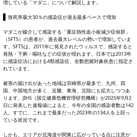
増している「マダニ」について解説します。
致死率最大30％の感染症が過去最多ペースで増加
マダニが媒介して感染する「重症熱性血小板減少症候群」
（SFTS）の患者が、過去最大レベルの勢いで増加していま
す。SFTSは、2011年に発見されたウィルスで、感染すると
発熱・下痢・嘔吐などの症状が現れます。日本では2013年
に感染症法における4類感染症、全数把握対象疾患に指定さ
れています。
被害の届け出があった地域は宮崎県が最多で、九州、四
国、中国地方が多く、近畿、東海、北陸にも拡大しつつあ
ります。JIHS（国立健康危機管理研究機構）が2025年9月2
日に発表した速報値によると、今年の全国の感染者数は142
人。すでに、これまで最多だった2023年の134人を上回っ
ている状況です。
しかも、エリアが北海道や関東に広がっている点に注意が