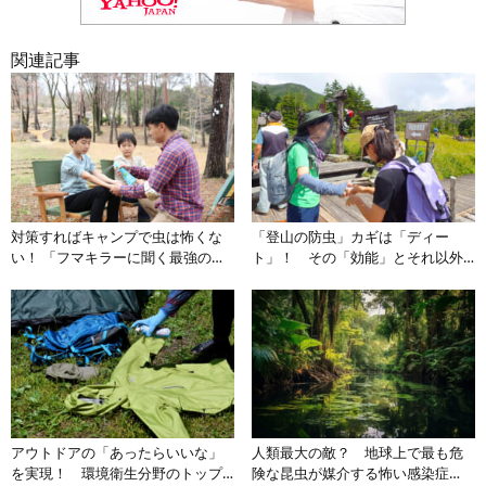
関連記事
対策すればキャンプで虫は怖くな
「登山の防虫」カギは「ディー
い！ 「フマキラーに聞く最強の虫
ト」！ その「効能」とそれ以外
撃退グッズvol.1」【肌に塗るタイ
の「防虫アイテム」とは
プ編】
アウトドアの「あったらいいな」
人類最大の敵？ 地球上で最も危
を実現！ 環境衛生分野のトップ
険な昆虫が媒介する怖い感染症