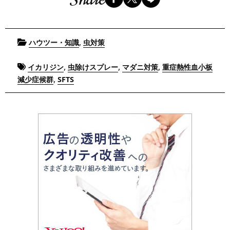
Posted
,
ハウツー・知識
虫対策
in
Tagged
,
,
,
イカリジン
虫除けスプレー
マダニ対策
重症熱性血小板
,
減少症候群
SFTS