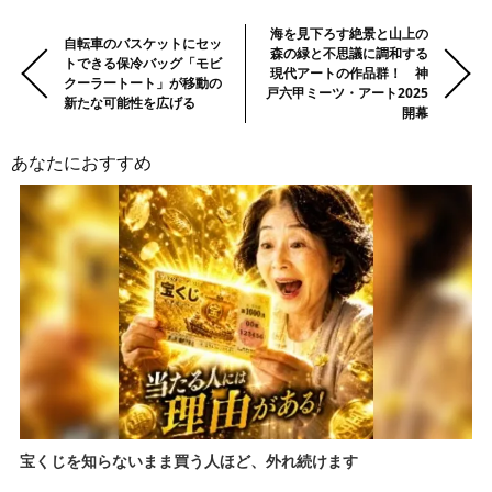
クラス企業による、キャンプや登
【KINCHOの蚊対策講座 Vol.03】
山で使える虫よけ４選
前
Previous:
Next:
海を見下ろす絶景と山上の
自転車のバスケットにセッ
森の緑と不思議に調和する
の
トできる保冷バッグ「モビ
現代アートの作品群！ 神
クーラートート」が移動の
記
戸六甲ミーツ・アート2025
新たな可能性を広げる
事・
開幕
次
あなたにおすすめ
の
記
事
宝くじを知らないまま買う人ほど、外れ続けます