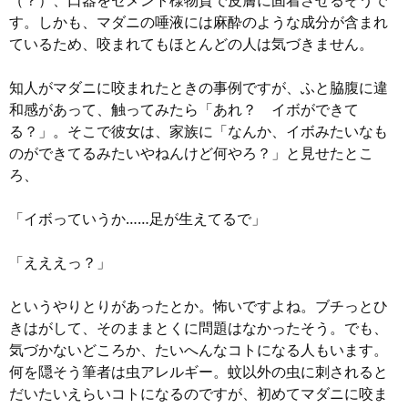
（？）、口器をセメント様物質で皮膚に固着させるそうで
す。しかも、マダニの唾液には麻酔のような成分が含まれ
ているため、咬まれてもほとんどの人は気づきません。
知人がマダニに咬まれたときの事例ですが、ふと脇腹に違
和感があって、触ってみたら「あれ？ イボができて
る？」。そこで彼女は、家族に「なんか、イボみたいなも
のができてるみたいやねんけど何やろ？」と見せたとこ
ろ、
「イボっていうか……足が生えてるで」
「えええっ？」
というやりとりがあったとか。怖いですよね。ブチっとひ
きはがして、そのままとくに問題はなかったそう。でも、
気づかないどころか、たいへんなコトになる人もいます。
何を隠そう筆者は虫アレルギー。蚊以外の虫に刺されると
だいたいえらいコトになるのですが、初めてマダニに咬ま