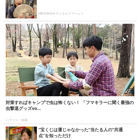
PR(合同会社デジタルファーム )
対策すればキャンプで虫は怖くない！ 「フマキラーに聞く最強の
虫撃退グッズvo...
ハウツー・知識
“宝くじは運じゃなかった”当たる人の“共通
点”を知っただけ