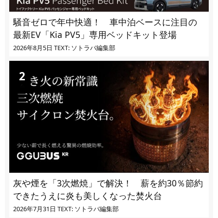
騒音ゼロで年中快適！ 車中泊ベースに注目の
最新EV「Kia PV5」専用ベッドキット登場
2026年8月5日
TEXT: ソトラバ編集部
灰や煙を「3次燃焼」で解決！ 薪を約30％節約
できたうえに炎も美しくなった焚火台
2026年7月31日
TEXT: ソトラバ編集部