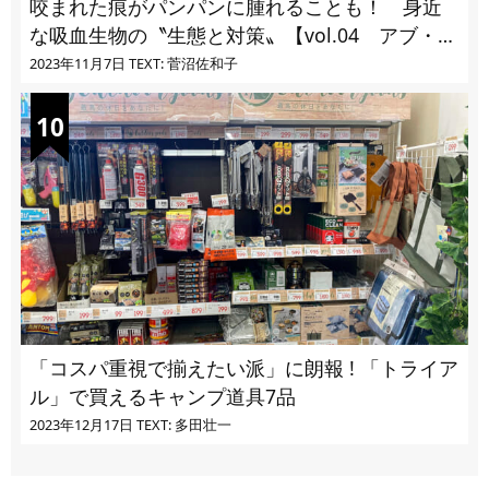
咬まれた痕がパンパンに腫れることも！ 身近
な吸血生物の〝生態と対策〟【vol.04 アブ・ブ
ユ・ヌカカ】
2023年11月7日
TEXT: 菅沼佐和子
「コスパ重視で揃えたい派」に朗報 ! 「トライア
ル」で買えるキャンプ道具7品
2023年12月17日
TEXT: 多田壮一