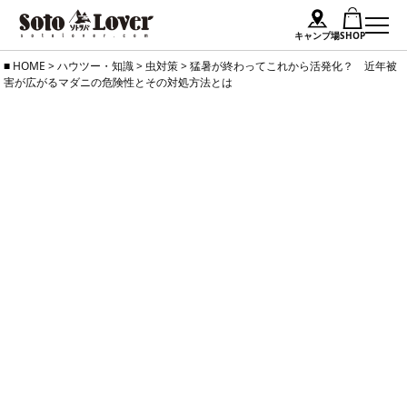
キャンプ場
SHOP
Skip
HOME
>
ハウツー・知識
>
虫対策
>
猛暑が終わってこれから活発化？ 近年被
害が広がるマダニの危険性とその対処方法とは
to
content