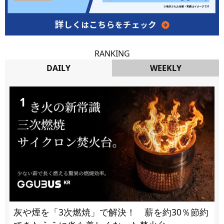
RANKING
DAILY
WEEKLY
DAILY
灰や煙を「3次燃焼」で解決！ 薪を約30％節約