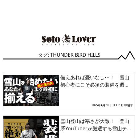
タグ: THUNDER BIRD HILLS
備えあれば憂いなし⋯！ 雪山
初心者にこそ必須の装備を週末
冒険家のケイさんが「徹底解
説」
2025年4月20日
TEXT: 野中陽平
雪山登山は寒さが大敵！ 登山
系YouTuberが厳選する雪山テン
ト泊での必須装備とその根拠に