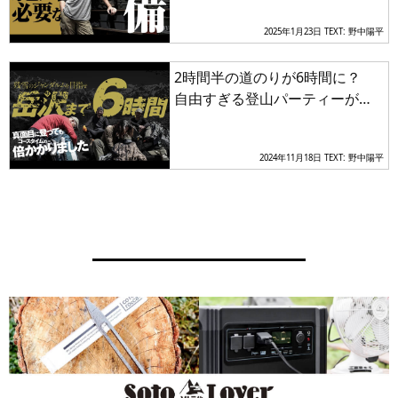
コメントが溢れる
2025年1月23日
TEXT: 野中陽平
2時間半の道のりが6時間に？
自由すぎる登山パーティーが目
指すのは奥穂高岳の“ジャンダル
ム”
2024年11月18日
TEXT: 野中陽平