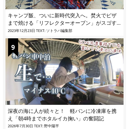
キャンプ飯、ついに新時代突入へ。焚火でピザ
まで焼ける「リフレクターオーブン」がスゴす
ぎる
2023年12月23日
TEXT: ソトラバ編集部
深夜の海に人が続々と！ 軽バンに冷凍庫を携
え「朝4時までホタルイカ掬い」の奮闘記
2026年7月30日
TEXT: 野中陽平