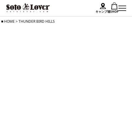
キャンプ場
SHOP
Skip
HOME
>
THUNDER BIRD HILLS
to
content