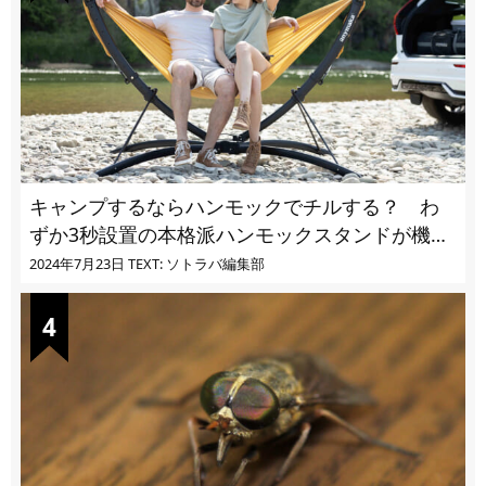
キャンプするならハンモックでチルする？ わ
ずか3秒設置の本格派ハンモックスタンドが機能
的過ぎる
2024年7月23日
TEXT: ソトラバ編集部