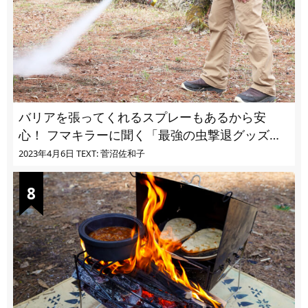
バリアを張ってくれるスプレーもあるから安
心！ フマキラーに聞く「最強の虫撃退グッズ
vol.4」【キャンプサイトで使う虫よけ】
2023年4月6日
TEXT: 菅沼佐和子