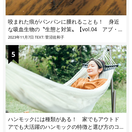
咬まれた痕がパンパンに腫れることも！ 身近
な吸血生物の〝生態と対策〟【vol.04 アブ・ブ
ユ・ヌカカ】
2023年11月7日
TEXT: 菅沼佐和子
ハンモックには種類がある！ 家でもアウトド
アでも大活躍のハンモックの特徴と選び方のコ