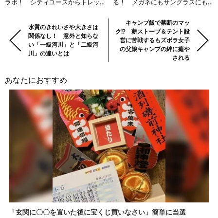
ラボ！ シティユースからトレッ
る！ メガネにもサングラスにも
キングまでクールに愛用できるフ
なるハイテクレンズがスゴい
ァン垂涎のダイバーストレイルシ
前
Previous:
Next:
キャンプ飯で禁断のマッ
水質のきれいさや大きさは
ューズを発売
ク!? 薪ストーブ＆テント設
の
関係なし！ 意外と知らな
営に苦戦するもズボラ女子
い「一級河川」と「二級河
記
の父娘キャンプの絆に癒や
川」の違いとは
事・
される
次
あなたにおすすめ
の
記
事
「玄関に〇〇を置いた後に宝くじ買いなさい」簡単に当選