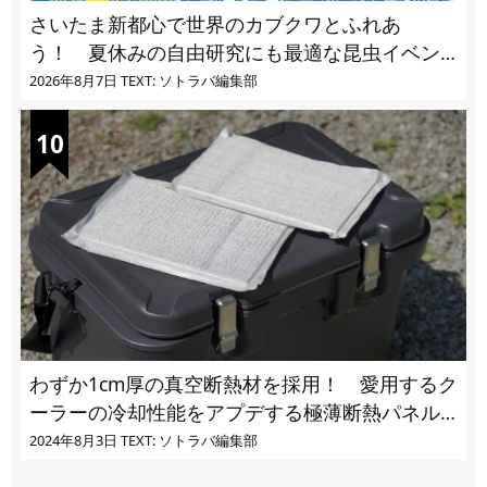
さいたま新都心で世界のカブクワとふれあ
う！ 夏休みの自由研究にも最適な昆虫イベン
ト
2026年8月7日
TEXT: ソトラバ編集部
わずか1cm厚の真空断熱材を採用！ 愛用するク
ーラーの冷却性能をアプデする極薄断熱パネル
の実力とは
2024年8月3日
TEXT: ソトラバ編集部