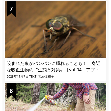
咬まれた痕がパンパンに腫れることも！ 身近
な吸血生物の〝生態と対策〟【vol.04 アブ・ブ
ユ・ヌカカ】
2023年11月7日
TEXT: 菅沼佐和子