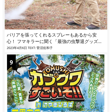
バリアを張ってくれるスプレーもあるから安
心！ フマキラーに聞く「最強の虫撃退グッズ
vol.4」【キャンプサイトで使う虫よけ】
2023年4月6日
TEXT: 菅沼佐和子