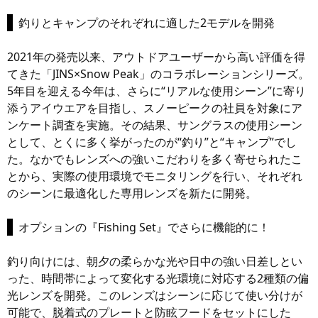
釣りとキャンプのそれぞれに適した2モデルを開発
2021年の発売以来、アウトドアユーザーから高い評価を得
てきた「JINS×Snow Peak」のコラボレーションシリーズ。
5年目を迎える今年は、さらに“リアルな使用シーン”に寄り
添うアイウエアを目指し、スノーピークの社員を対象にア
ンケート調査を実施。その結果、サングラスの使用シーン
として、とくに多く挙がったのが“釣り”と“キャンプ”でし
た。なかでもレンズへの強いこだわりを多く寄せられたこ
とから、実際の使用環境でモニタリングを行い、それぞれ
のシーンに最適化した専用レンズを新たに開発。
オプションの『Fishing Set』でさらに機能的に！
釣り向けには、朝夕の柔らかな光や日中の強い日差しとい
った、時間帯によって変化する光環境に対応する2種類の偏
光レンズを開発。このレンズはシーンに応じて使い分けが
可能で、脱着式のプレートと防眩フードをセットにした