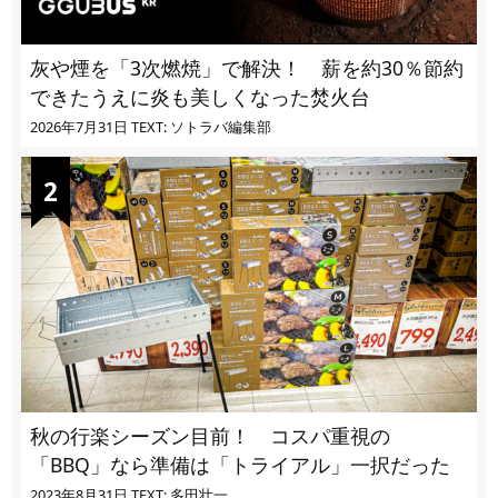
灰や煙を「3次燃焼」で解決！ 薪を約30％節約
できたうえに炎も美しくなった焚火台
2026年7月31日
TEXT: ソトラバ編集部
秋の行楽シーズン目前！ コスパ重視の
「BBQ」なら準備は「トライアル」一択だった
2023年8月31日
TEXT: 多田壮一