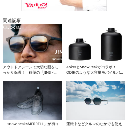
関連記事
アウトドアシーンで大切な眼をし
AnkerとSnowPeakがコラボ！
っかり保護！ 待望の「JINS ×
OD缶のような大容量モバイルバッ
Snow Peak」コラボサングラス第2
テリーがキャンパーの所有欲を掻
弾がデビュー
き立てる
「snow peak×MERRELL」が初コ
運転中などクルマのなかでも使え