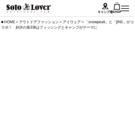
キャンプ場
SHOP
Skip
HOME
>
アウトドアファッション
>
アイウェア
>
「snowpeak」と「JINS」がコ
ラボ！ 好評の第3弾はフィッシングとキャンプがテーマに
to
content