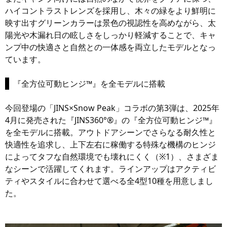
ハイコントラストレンズを採用し、木々の緑をより鮮明に
映す出すグリーンカラーは景色の視認性を高めながら、太
陽光や木漏れ日の眩しさをしっかり軽減することで、キャ
ンプ中の快適さと自然との一体感を両立したモデルとなっ
ています。
『全方位可動ヒンジ™️』を全モデルに搭載
今回登場の「JINS×Snow Peak」コラボの第3弾は、2025年
4月に発売された『JINS360°®️』の『全方位可動ヒンジ™️』
を全モデルに搭載。アウトドアシーンでさらなる耐久性と
快適性を追求し、上下左右に稼働する特殊な機構のヒンジ
によってタフな自然環境でも壊れにくく（※1）、さまざま
なシーンで活躍してくれます。ラインアップはアクティビ
ティやスタイルに合わせて選べる全4型10種を用意しまし
た。