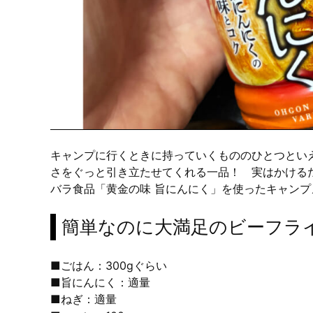
キャンプに行くときに持っていくもののひとつとい
さをぐっと引き立たせてくれる一品！ 実はかける
バラ食品「黄金の味 旨にんにく」を使ったキャンプ
簡単なのに大満足のビーフラ
■ごはん：300gぐらい
■旨にんにく：適量
■ねぎ：適量