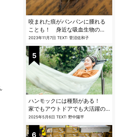
咬まれた痕がパンパンに腫れる
ことも！ 身近な吸血生物の
〝生態と対策〟【vol.04 ア
2023年11月7日
TEXT: 菅沼佐和子
ブ・ブユ・ヌカカ】
ん
ハンモックには種類がある！
家でもアウトドアでも大活躍の
ハンモックの特徴と選び方のコ
2025年5月6日
TEXT: 野中陽平
ツとは