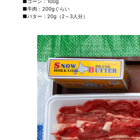
■コーン：100g
■牛肉：200gぐらい
■バター：20g（2～3人分）