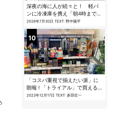
深夜の海に人が続々と！ 軽バ
ンに冷凍庫を携え「朝4時までホ
タルイカ掬い」の奮闘記
2026年7月30日
TEXT: 野中陽平
「コスパ重視で揃えたい派」に
朗報 ! 「トライアル」で買える
キャンプ道具7品
2023年12月17日
TEXT: 多田壮一
め