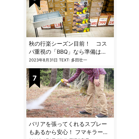
秋の行楽シーズン目前！ コス
パ重視の「BBQ」なら準備は
「トライアル」一択だった
2023年8月31日
TEXT: 多田壮一
バリアを張ってくれるスプレー
もあるから安心！ フマキラーに