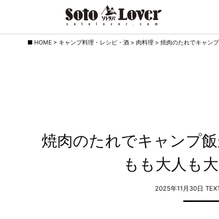
Skip
HOME
>
キャンプ料理・レシピ・酒
>
肉料理
>
焼肉のたれでキャンプ
to
content
焼肉のたれでキャンプ飯
もも大人も大
2025年11月30日
TE