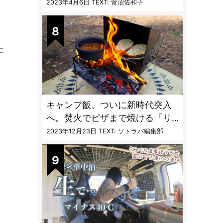
聞く「最強の虫撃退グッズ
2023年4月6日
TEXT: 菅沼佐和子
vol.4」【キャンプサイトで使う
虫よけ】
に
キャンプ飯、ついに新時代突入
へ。焚火でピザまで焼ける「リ
フレクターオーブン」がスゴす
2023年12月23日
TEXT: ソトラバ編集部
ぎる