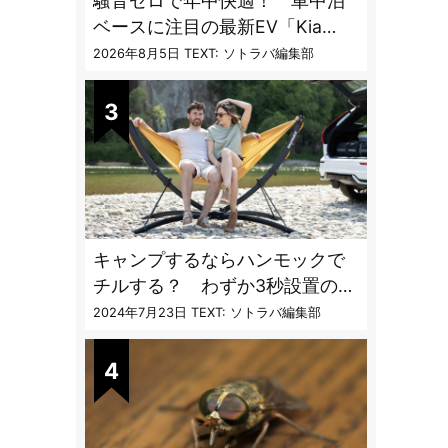
騒音ゼロで年中快適！ 車中泊
ベースに注目の最新EV「Kia
PV5」専用ベッドキット登場
2026年8月5日
TEXT: ソトラバ編集部
キャンプするならハンモックで
チルする？ わずか3秒設置の本
格派ハンモックスタンドが機能
2024年7月23日
TEXT: ソトラバ編集部
的過ぎる