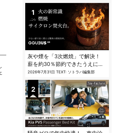
DAILY
灰や煙を「3次燃焼」で解決！
薪を約30％節約できたうえに炎
し
も美しくなった焚火台
2026年7月31日
TEXT: ソトラバ編集部
エ